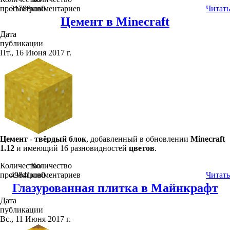
просмотров
31788
комментариев
0
Читать
Цемент в Minecraft
Дата
публикации
Пт., 16 Июня 2017 г.
Цемент
-
твёрдый блок
, добавленный в обновлении
Minecraft
1.12
и имеющий 16 разновидностей
цветов
.
Количество
Количество
просмотров
49841
комментариев
0
Читать
Глазурованная плитка в Майнкрафт
Дата
публикации
Вс., 11 Июня 2017 г.