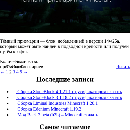
Тёмный призмарин — блок, добавленный в версии 14w25a,
который может быть найден в подводной крепости или получен
путём крафта.
Количество
Количество
просмотров
9783
комментариев
0
Читать
←
1
2
3
4
5
→
Последние записи
Сборка StoneBlock 4 1.21.1 с русификатором скачать
Сборка StoneBlock 3 1.18.2 с русификатором скачать
Сборка Liminal Industries Minecraft 1.20.1
Сборка Edenium Minecraft 1.19.2
Мод Back 2 beta (b2b) – Minecraft скачать
Самое читаемое