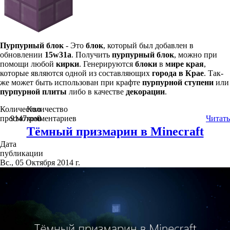
Пурпурный блок
- Это
блок
, который был добавлен в
обновлении
15w31a
. Получить
пурпурный блок
, можно при
помощи любой
кирки
. Генерируются
блоки
в
мире края
,
которые являются одной из составляющих
города в Крае
. Так-
же может быть использован при крафте
пурпурной ступени
или
пурпурной плиты
либо в качестве
декорации
.
Количество
Количество
просмотров
9147
комментариев
0
Читать
Тёмный призмарин в Minecraft
Дата
публикации
Вс., 05 Октября 2014 г.