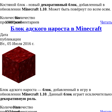
Костяной блок - новый
декоративный блок
, добавленный в
обновлении
Minecraft 1.10
. Может быть повёрнут по всем осям.
Количество
Количество
просмотров
10080
комментариев
0
Читать
Блок адского нароста в Minecraft
Дата
публикации
Вт., 05 Июля 2016 г.
Блок адского нароста —
блок
, добавленный в игру в
обновлении
Minecraft 1.10
. Данный
блок
играет исключительно
декоративную роль
.
Количество
Количество
просмотров
8574
комментариев
0
Читать