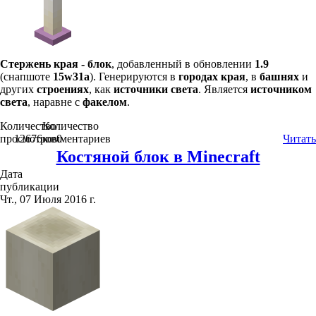
Стержень края - блок
, добавленный в обновлении
1.9
(снапшоте
15w31a
). Генерируются в
городах края
, в
башнях
и
других
строениях
, как
источники света
. Является
источником
света
, наравне с
факелом
.
Количество
Количество
просмотров
12676
комментариев
0
Читать
Костяной блок в Minecraft
Дата
публикации
Чт., 07 Июля 2016 г.