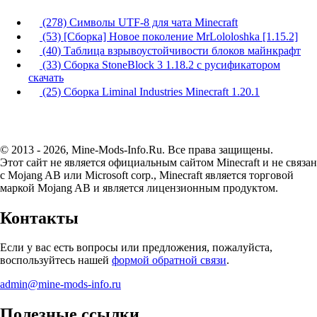
(278) Символы UTF-8 для чата Minecraft
(53) [Сборка] Новое поколение MrLololoshka [1.15.2]
(40) Таблица взрывоустойчивости блоков майнкрафт
(33) Сборка StoneBlock 3 1.18.2 с русификатором
скачать
(25) Сборка Liminal Industries Minecraft 1.20.1
© 2013 - 2026, Mine-Mods-Info.Ru. Все права защищены.
Этот сайт не является официальным сайтом Minecraft и не связан
с Mojang AB или Microsoft corp., Minecraft является торговой
маркой Mojang AB и является лицензионным продуктом.
Контакты
Если у вас есть вопросы или предложения, пожалуйста,
воспользуйтесь нашей
формой обратной связи
.
admin@mine-mods-info.ru
Полезные ссылки