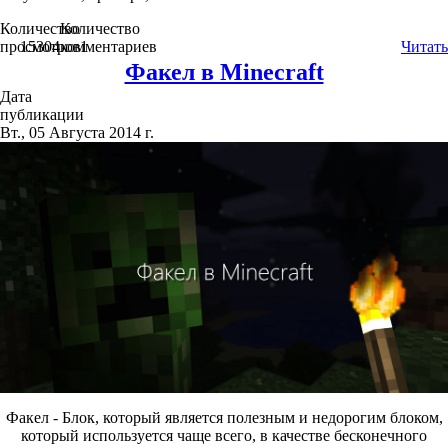
Количество
Количество
просмотров
15304
комментариев
1
Читать
Факел в Minecraft
Дата
публикации
Вт., 05 Августа 2014 г.
Факел - Блок, который является полезным и недорогим блоком,
который используется чаще всего, в качестве бесконечного