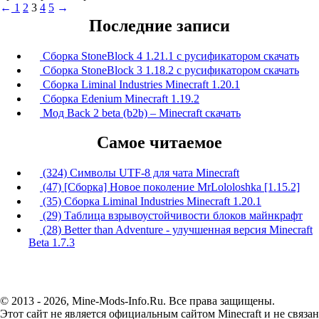
←
1
2
3
4
5
→
Последние записи
Сборка StoneBlock 4 1.21.1 с русификатором скачать
Сборка StoneBlock 3 1.18.2 с русификатором скачать
Сборка Liminal Industries Minecraft 1.20.1
Сборка Edenium Minecraft 1.19.2
Мод Back 2 beta (b2b) – Minecraft скачать
Самое читаемое
(324) Символы UTF-8 для чата Minecraft
(47) [Сборка] Новое поколение MrLololoshka [1.15.2]
(35) Сборка Liminal Industries Minecraft 1.20.1
(29) Таблица взрывоустойчивости блоков майнкрафт
(28) Better than Adventure - улучшенная версия Minecraft
Beta 1.7.3
© 2013 - 2026, Mine-Mods-Info.Ru. Все права защищены.
Этот сайт не является официальным сайтом Minecraft и не связан