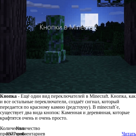
Кнопка
- Ещё один вид переключателей в Minecraft. Кнопка, как
и все остальные переключатели, создаёт сигнал, который
передается по красному камню (редстоуну). В minecraft`e,
существует два вида кнопок: Каменная и деревянная, которые
крафтятся очень и очень просто.
Количество
Количество
просмотров
8877
комментариев
0
Читать