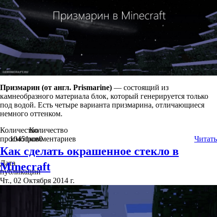
Призмарин (от англ. Prismarine)
— состоящий из
камнеобразного материала блок, который генерируется только
под водой. Есть четыре варианта призмарина, отличающиеся
немного оттенком.
Количество
Количество
просмотров
10451
комментариев
0
Читать
Как сделать окрашенное стекло в
Дата
Minecraft
публикации
Чт., 02 Октября 2014 г.