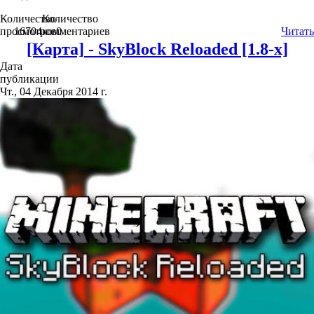
Количество
Количество
просмотров
16704
комментариев
0
Читать
[Карта] - SkyBlock Reloaded [1.8-x]
Дата
публикации
Чт., 04 Декабря 2014 г.