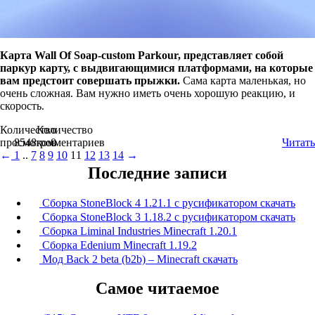
Карта Wall Of Soap-custom Parkour, представляет собой
паркур карту, с выдвигающимися платформами, на которые
вам предстоит совершать прыжки.
Сама карта маленькая, но
очень сложная. Вам нужно иметь очень хорошую реакцию, и
скорость.
Количество
Количество
просмотров
8548
комментариев
0
Читать
←
1
..
7
8
9
10
11
12
13
14
→
Последние записи
Сборка StoneBlock 4 1.21.1 с русификатором скачать
Сборка StoneBlock 3 1.18.2 с русификатором скачать
Сборка Liminal Industries Minecraft 1.20.1
Сборка Edenium Minecraft 1.19.2
Мод Back 2 beta (b2b) – Minecraft скачать
Самое читаемое