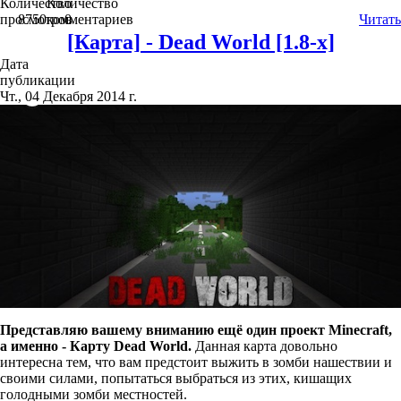
Количество
Количество
просмотров
8750
комментариев
0
Читать
[Карта] - Dead World [1.8-x]
Дата
публикации
Чт., 04 Декабря 2014 г.
Представляю вашему вниманию ещё один проект Minecraft,
а именно - Карту Dead World.
Данная карта довольно
интересна тем, что вам предстоит выжить в зомби нашествии и
своими силами, попытаться выбраться из этих, кишащих
голодными зомби местностей.