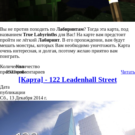
Вы не против походить по
Лабиринтам
? Тогда эта карта, под
названием
True Labyrinths
для Вас! На карте вам предстоит
пройти не лёгкий
Лабиринт
. В его прохождении, вам будут
мешать монстры, которых Вам необходимо уничтожить. Карта
очень интересная, и долгая, поэтому желаю приятно вам
поиграть.
Количество
Количество
просмотров
8933
комментариев
0
Читать
[Карта] - 122 Leadenhall Street
Дата
публикации
Сб., 13 Декабря 2014 г.