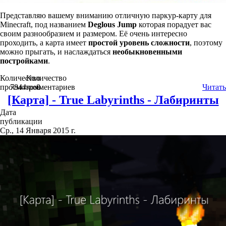
Представляю вашему вниманию отличную паркур-карту для
Minecraft, под названием
Deglous Jump
которая порадует вас
своим разнообразием и размером. Её очень интересно
проходить, а карта имеет
простой уровень сложности
, поэтому
можно прыгать, и наслаждаться
необыкновенными
постройками
.
Количество
Количество
просмотров
7844
комментариев
0
Читать
[Карта] - True Labyrinths - Лабиринты
Дата
публикации
Ср., 14 Января 2015 г.