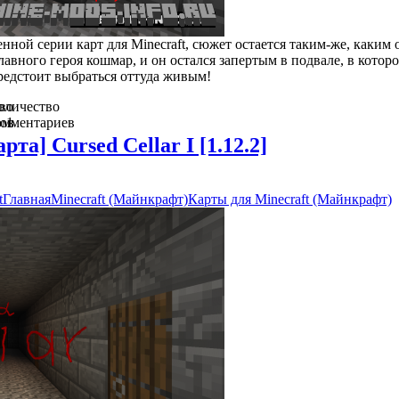
енной серии карт для Minecraft, сюжет остается таким-же, каким 
авного героя кошмар, и он остался запертым в подвале, в которо
предстоит выбраться оттуда живым!
во
оличество
ов
омментариев
1
арта] Cursed Cellar I [1.12.2]
t
Главная
Minecraft (Майнкрафт)
Карты для Minecraft (Майнкрафт)