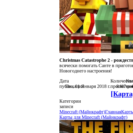
Christmas Catastrophe 2 - рождест
всячески помогать Санте в пригото
Новогоднего настроения!
Дата
Количеств
Кол
публикации
Пн., 01 Января 2018 г.
просмотро
8407
ко
[Карта
Категории
записи
Minecraft (Майнкрафт)
Главная
Карты
Карты для Minecraft (Майнкрафт)