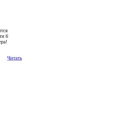
ится
ти 6
ера!
Читать