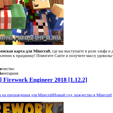
венская карта для Minecraft
, где вы выступаете в роли эльфа и
влении к празднику! Помогите Санте и получите массу удовольс
о
ичество
в
мментариев
0
] Firework Engineer 2018 [1.12.2]
 на прохождения для Minecraft
Новый год, рождество в Minecraft