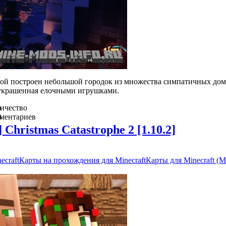
орой построен небольшой городок из множества симпатичных дом
, украшенная елочными игрушками.
о
ичество
в
ментариев
0
 Christmas Catastrophe 2 [1.10.2]
ecraft
Карты на прохождения для Minecraft
Карты для Minecraft (