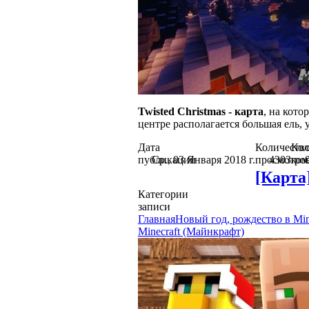
Twisted Christmas - карта
, на кот
центре располагается большая ель
Дата
Количеств
Кол
публикации
Ср., 03 Января 2018 г.
просмотро
4303
ком
[Карта]
Категории
записи
Главная
Новый год, рождество в Min
Minecraft (Майнкрафт)