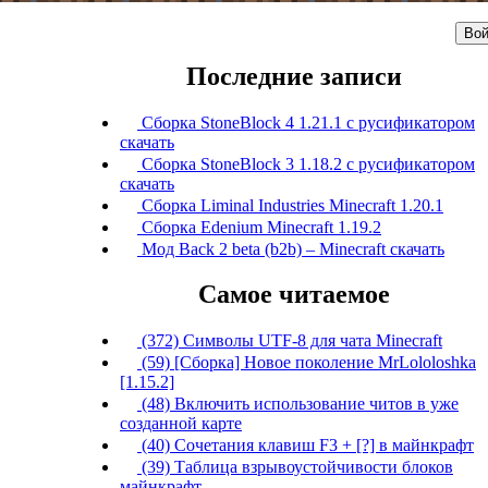
Вой
Последние записи
Сборка StoneBlock 4 1.21.1 с русификатором
скачать
Сборка StoneBlock 3 1.18.2 с русификатором
скачать
Сборка Liminal Industries Minecraft 1.20.1
Сборка Edenium Minecraft 1.19.2
Мод Back 2 beta (b2b) – Minecraft скачать
Самое читаемое
(372) Символы UTF-8 для чата Minecraft
(59) [Сборка] Новое поколение MrLololoshka
[1.15.2]
(48) Включить использование читов в уже
созданной карте
(40) Сочетания клавиш F3 + [?] в майнкрафт
(39) Таблица взрывоустойчивости блоков
майнкрафт