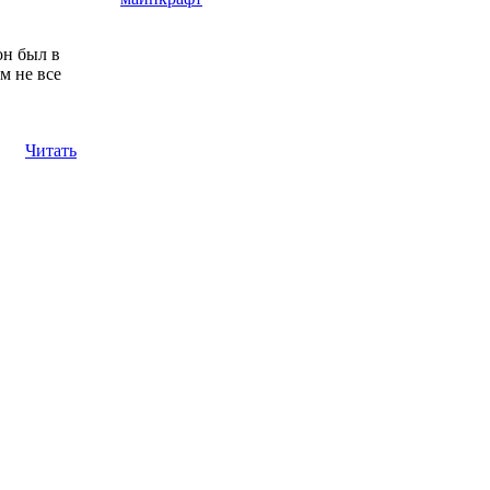
он был в
м не все
Читать