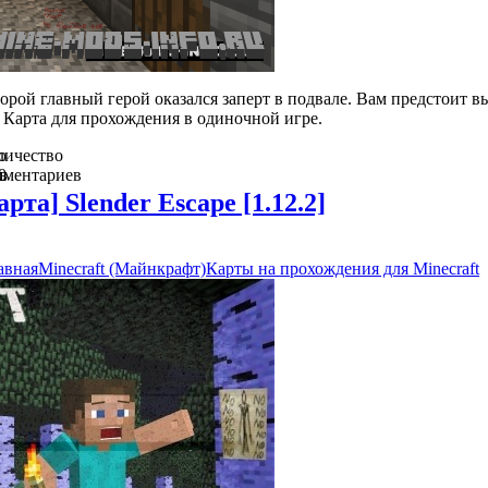
оторой главный герой оказался заперт в подвале. Вам предстоит в
я. Карта для прохождения в одиночной игре.
о
личество
в
мментариев
0
арта] Slender Escape [1.12.2]
авная
Minecraft (Майнкрафт)
Карты на прохождения для Minecraft