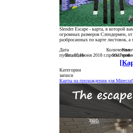
Slender Escape - карта, в которой в
огромных размеров Слендермен, от 
разбросанных по карте листовок, а 
Дата
Количество
Коли
публикации
Вт., 05 Июня 2018 г.
просмотров
9017
комм
0
[Кар
Категории
записи
Карты на прохождения для Minecraf