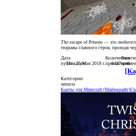
The escape of Prisons — это любител
тюрьмы главного героя, проходя чер
Дата
Количество
Количе
публикации
Пт., 25 Мая 2018 г.
просмотров
6427
коммен
0
[Ка
Категории
записи
Карты для Minecraft (Майнкрафт)
Гл