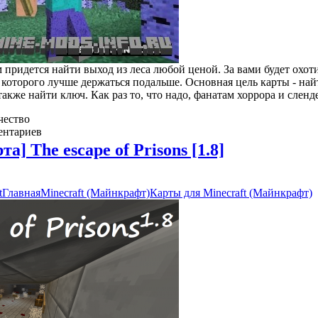
ам придется найти выход из леса любой ценой. За вами будет охот
которого лучше держаться подальше. Основная цель карты - най
также найти ключ. Как раз то, что надо, фанатам хоррора и сленд
чество
ентариев
та] The escape of Prisons [1.8]
t
Главная
Minecraft (Майнкрафт)
Карты для Minecraft (Майнкрафт)