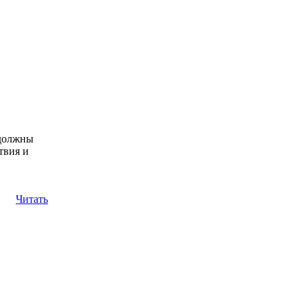
 должны
твия и
Читать