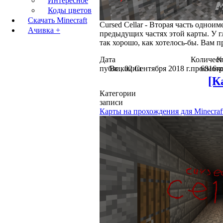
Интересное
Коды цветов
Скачать Minecraft
Cursed Cellar - Вторая часть одноим
Ачивка +
предыдущих частях этой карты. У гл
так хорошо, как хотелось-бы. Вам 
Дата
Количест
К
публикации
Вс., 02 Сентября 2018 г.
просмотр
6816
к
[К
Категории
записи
Карты на прохождения для Minecraf