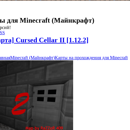
ы для Minecraft (Майнкрафт)
ерсий!
RSS
рта] Cursed Cellar II [1.12.2]
авная
Minecraft (Майнкрафт)
Карты на прохождения для Minecraft