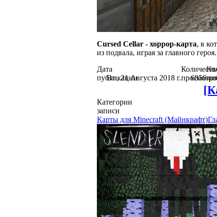
Cursed Cellar - хоррор-карта
, в к
из подвала, играя за главного геро
Дата
Количеств
Ко
публикации
Вт., 21 Августа 2018 г.
просмотро
6856
ко
[К
Категории
записи
Карты для Minecraft (Майнкрафт)
Гл