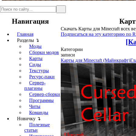
Навигация
Карт
Скачать Карты для Minecraft всех в
Главная
Подписаться на эту категорию по 
Разделы ↴
[Ка
Моды
Категории
Сборки модов
записи
Карты
Карты для Minecraft (Майнкрафт)
Гл
Сиды
Текстуры
Ресурс-паки
Сервер-
плагины
Сервер-сборки
Программы
Читы
Команды
Новичку ↴
Полезные
статьи