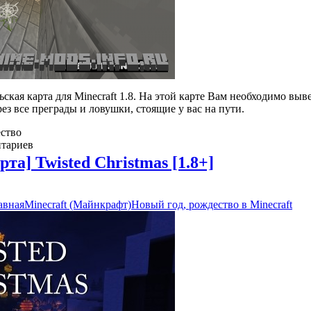
ьская карта для Minecraft 1.8. На этой карте Вам необходимо выв
ез все преграды и ловушки, стоящие у вас на пути.
ство
тариев
рта] Twisted Christmas [1.8+]
авная
Minecraft (Майнкрафт)
Новый год, рождество в Minecraft