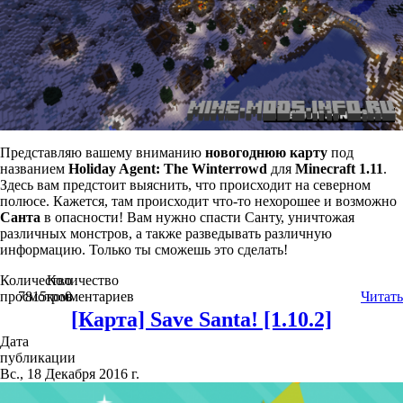
Представляю вашему вниманию
новогоднюю
карту
под
названием
Holiday Agent: The Winterrowd
для
Minecraft
1.11
.
Здесь вам предстоит выяснить, что происходит на северном
полюсе. Кажется, там происходит что-то нехорошее и возможно
Санта
в опасности! Вам нужно спасти Санту, уничтожая
различных монстров, а также разведывать различную
информацию. Только ты сможешь это сделать!
Количество
Количество
просмотров
7815
комментариев
0
Читать
[Карта] Save Santa! [1.10.2]
Дата
публикации
Вс., 18 Декабря 2016 г.