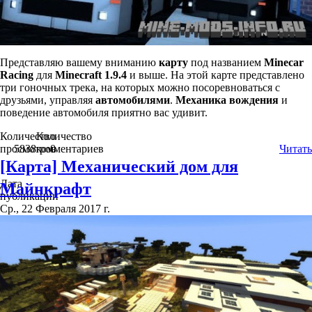
Представляю вашему вниманию
карту
под названием
Minecar
Racing
для
Minecraft 1.9.4
и выше. На этой карте представлено
три гоночных трека, на которых можно посоревноваться с
друзьями, управляя
автомобилями
.
Механика вождения
и
поведение автомобиля приятно вас удивит.
Количество
Количество
просмотров
5838
комментариев
0
Читать
[Карта] Механический дом для
Дата
Майнкрафт
публикации
Ср., 22 Февраля 2017 г.