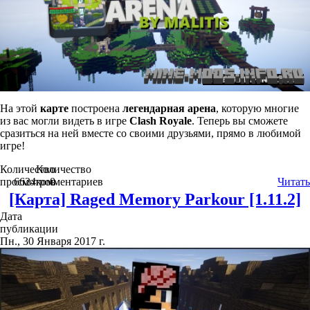
На этой
карте
построена
легендарная арена
, которую многие
из вас могли видеть в игре
Clash Royale
. Теперь вы сможете
сразиться на ней вместе со своими друзьями, прямо в любимой
игре!
Количество
Количество
просмотров
6624
комментариев
0
Читать
[Карта] Raged Memory Parkour [1.11.2]
Дата
публикации
Пн., 30 Января 2017 г.