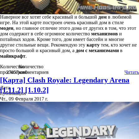
Наверное все хотят себе красивый и большой
дом
в любимой
игре. На этой карте построен очень красивый дом в стиле
моден
, но главное отличие этого дома от других в том, что этот
дом содержит в себе огромное количество
механизмов
и
потайных ходов. Кроме того, дом имеет бассейн и многие
другие стильные вещи. Рекомендую эту
карту
тем, кто хочет не
просто большой и красивый дом, а
дом с механизмами
в
майнкрафт
.
Количество
Количество
просмотров
27057
комментариев
0
Читать
[Карта] Clash Royale: Legendary Arena
Дата
[1.11.2] [1.10.2]
публикации
Чт., 09 Февраля 2017 г.