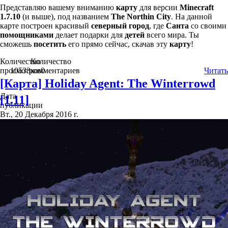
Представляю вашему вниманию
карту
для версии
Minecraft
1.7.10
(и выше), под названием
The Northin City
. На данной
карте построен красивый
северный город
, где
Санта
со своими
помощниками
делает подарки для
детей
всего мира. Ты
сможешь
посетить
его прямо сейчас, скачав эту
карту
!
Количество
Количество
просмотров
10533
комментариев
0
Читать
[Карта] Holiday Agent: The Winterrowd
Дата
[1.11]
публикации
Вт., 20 Декабря 2016 г.