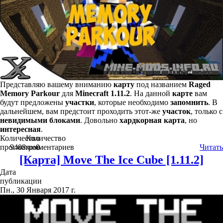
Представляю вашему вниманию
карту
под названием
Raged
Memory Parkour
для
Minecraft 1.11.2
. На данной
карте
вам
будут предложены
участки
, которые необходимо
запомнить
. В
дальнейшем, вам предстоит проходить этот-же
участок
, только с
невидимыми блоками
. Довольно
хардкорная карта
, но
интересная
.
Количество
Количество
просмотров
9408
комментариев
0
Читать
[Карта] Move The Ice Cube [1.11.2]
Дата
публикации
Пн., 30 Января 2017 г.