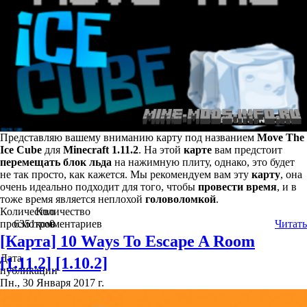
Представляю вашему вниманию карту под названием
Move The
Ice Cube
для
Minecraft 1.11.2
. На этой
карте
вам предстоит
перемещать блок льда
на нажимную плиту, однако, это будет
не так просто, как кажется. Мы рекомендуем вам эту
карту
, она
очень идеально подходит для того, чтобы
провести время
, и в
тоже время является неплохой
головоломкой
.
Количество
Количество
просмотров
6351
комментариев
0
Читать
[Карта] 10 Ways To Escape A Room
Дата
[1.11.2] [1.10.2]
публикации
Пн., 30 Января 2017 г.