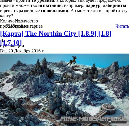
задача - пройти
10 уровней
, в которых вам будет предложено
пройти множество
испытаний
, например:
паркур
,
лабиринты
и решать различные
головоломки
. А сможете-ли вы пройти эту
карту?
Количество
Количество
просмотров
7225
комментариев
0
Читать
[Карта] The Northin City [1.8.9] [1.8]
Дата
[1.7.10]
публикации
Вт., 20 Декабря 2016 г.