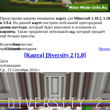
Представляю вашему вниманию
карту
для
Minecraft 1.10.2, 1.10
и 1.9.4
. На данной
карте
построен небольшой пригородный
домик-коттедж
, который будет выполнен в основном из
кирпича
. Также проработан небольшой
сад
, который придаёт
ещё больше красоты.
Количество
Количество
просмотров
9234
комментариев
0
Читать
[Карта] Diversity 2 [1.8]
Дата
публикации
Ср., 21 Сентября 2016 г.