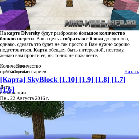
На
карте
Diversity
будут разбросано
большое количество
блоков шерсти
. Ваша цель -
собрать все блоки
до единого,
однако, сделать это будет не так просто и Вам нужно хорошо
подготовиться.
Карта
обещает быть интересной, поэтому,
желаю вам пройти её, вы точно не пожалеете.
Количество
Количество
просмотров
9170
комментариев
0
Читать
[Карта] SkyBlock [1.10] [1.9] [1.8] [1.7]
Дата
[1.6]
публикации
Пн., 22 Августа 2016 г.