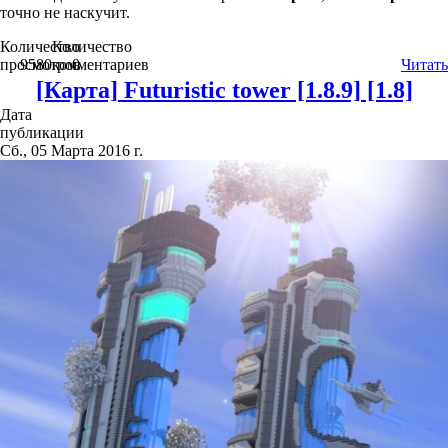
точно не наскучит.
Количество
Количество
просмотров
9580
комментариев
0
Читать
[Карта] Futuristic tower [1.8.9] [1.8]
Дата
публикации
Сб., 05 Марта 2016 г.