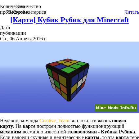
Количество
Количество
просмотров
7942
комментариев
0
Читать
[Карта] Кубик Рубик для Minecraft
Дата
публикации
Ср., 06 Апреля 2016 г.
Недавно, команда
Creative_Team
воплотила в жизнь
новую
карту
. На
карте
построен полностью функционирующий
механизм
всемирно известной
головоломки
-
Кубика Рубика
.
Если надоели скучные и неинтересные
карты
, то эта
карта
тебе