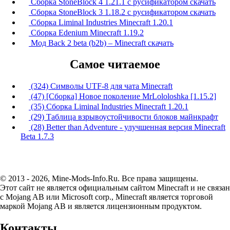
Сборка StoneBlock 4 1.21.1 с русификатором скачать
Сборка StoneBlock 3 1.18.2 с русификатором скачать
Сборка Liminal Industries Minecraft 1.20.1
Сборка Edenium Minecraft 1.19.2
Мод Back 2 beta (b2b) – Minecraft скачать
Самое читаемое
(324) Символы UTF-8 для чата Minecraft
(47) [Сборка] Новое поколение MrLololoshka [1.15.2]
(35) Сборка Liminal Industries Minecraft 1.20.1
(29) Таблица взрывоустойчивости блоков майнкрафт
(28) Better than Adventure - улучшенная версия Minecraft
Beta 1.7.3
© 2013 - 2026, Mine-Mods-Info.Ru. Все права защищены.
Этот сайт не является официальным сайтом Minecraft и не связан
с Mojang AB или Microsoft corp., Minecraft является торговой
маркой Mojang AB и является лицензионным продуктом.
Контакты