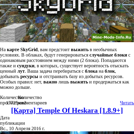
На
карте
SkyGrid
, вам предстоит
выжить
в необычных
условиях. В облаках, будут генерироваться
случайные блоки
с
одинаковым расстоянием между ними (2 блока). Попадаются
также и
сундуки
, в которых, существует вероятность отыскать
ценный
лут
. Ваша задача перебираться с
блока
на
блок
,
добывать
ресурсы
и отстраивать базу из добытых ресурсов.
Особых правил: нет,
важно
лишь
выжить
и продержаться как
можно дольше.
Количество
Количество
просмотров
17725
комментариев
2
Читать
[Карта] Temple Of Heskara [1.8.9+]
Дата
публикации
Вс., 10 Апреля 2016 г.