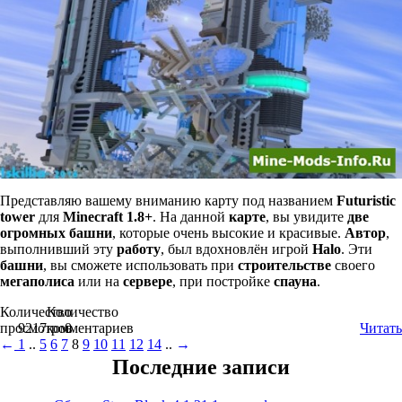
Представляю вашему вниманию карту под названием
Futuristic
tower
для
Minecraft 1.8+
. На данной
карте
, вы увидите
две
огромных башни
, которые очень высокие и красивые.
Автор
,
выполнивший эту
работу
, был вдохновлён игрой
Halo
. Эти
башни
, вы сможете использовать при
строительстве
своего
мегаполиса
или на
сервере
, при постройке
спауна
.
Количество
Количество
просмотров
9217
комментариев
0
Читать
←
1
..
5
6
7
8
9
10
11
12
14
..
→
Последние записи