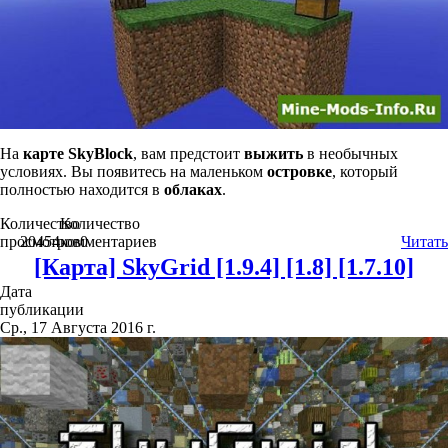
На
карте
SkyBlock
, вам предстоит
выжить
в необычных
условиях. Вы появитесь на маленьком
островке
, который
полностью находится в
облаках
.
Количество
Количество
просмотров
20454
комментариев
0
Читать
[Карта] SkyGrid [1.9.4] [1.8] [1.7.10]
Дата
публикации
Ср., 17 Августа 2016 г.