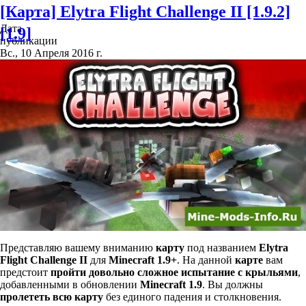
[Карта] Elytra Flight Challenge II [1.9.2]
Дата
[1.9]
публикации
Вс., 10 Апреля 2016 г.
Представляю вашему вниманию
карту
под названием
Elytra
Flight Challenge II
для
Minecraft 1.9+
. На данной
карте
вам
предстоит
пройти довольно сложное испытание с крыльями
,
добавленными в обновлении
Minecraft 1.9
. Вы должны
пролететь всю карту
без единого падения и столкновения.