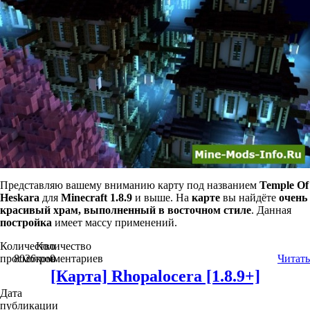
Представляю вашему вниманию карту под названием
Temple Of
Heskara
для
Minecraft 1.8.9
и выше. На
карте
вы найдёте
очень
красивый храм, выполненный в восточном стиле
. Данная
постройка
имеет массу применений.
Количество
Количество
просмотров
8026
комментариев
0
Читать
[Карта] Rhopalocera [1.8.9+]
Дата
публикации