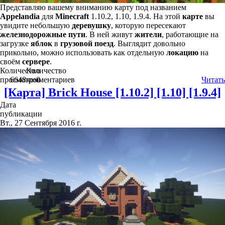
Представляю вашему вниманию карту под названием
Appelandia
для
Minecraft
1.10.2, 1.10, 1.9.4. На этой
карте
вы
увидите небольшую
деревушку
, которую пересекают
железнодорожные пути
. В ней живут
жители
, работающие на
загрузке
яблок
в
грузовой поезд
. Выглядит довольно
прикольно, можно использовать как отдельную
локацию
на
своём
сервере
.
Количество
Количество
просмотров
6648
комментариев
0
Читать
[Карта] Brick House [1.10.2] [1.10] [1.9.4]
Дата
публикации
Вт., 27 Сентября 2016 г.