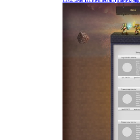
Шаблоны DLE
Minecraft (Майнкраф