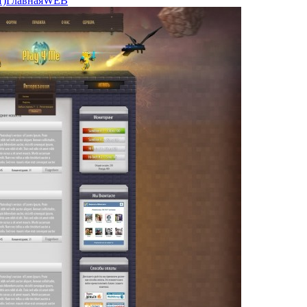
т)
Главная
WEB