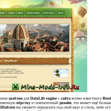
манию
шаблон
для
DataLife engine
с
сайта
всеми известного
Bend
временную
вёрстку
и симпатичный
дизайн
, что может ещё больш
.
Шаблон
вы сможете переделать под свой вкус и стиль, либо ост