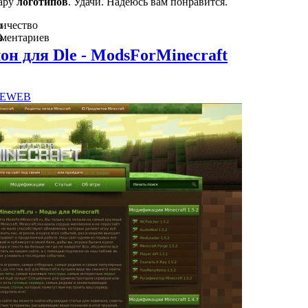
пару
логотипов
. Удачи. Надеюсь вам понравится.
о
ичество
в
ментариев
0
н для Dle - ModsForMinecraft
E
WEB