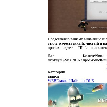
Представляю вашему вниманию
ша
стиле, качественный, чистый и в
прочих виджетов.
Шаблон
исключи
Дата
Количество
Количе
публикации
Пт., 06 Мая 2016 г.
просмотров
9687
коммен
0
Категории
записи
WEB
Главная
Шаблоны DLE