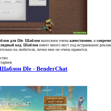
блон для Dle
.
Шаблон
выполнен очень
качественно
, в
соврем
алидный код
.
Шаблон
имеет много мест под встраивание рекла
тельно на любителя, лично мне он очень нравится.
ство
тариев
Шаблон Dle - BenderChat