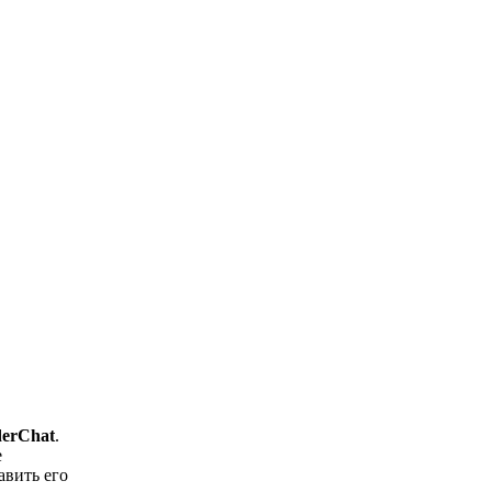
erChat
.
е
авить его