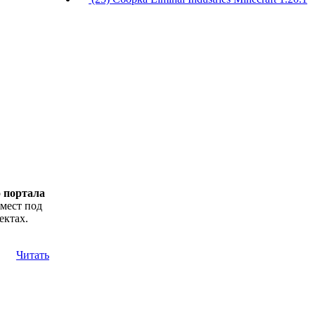
о
портала
 мест под
ектах.
Читать