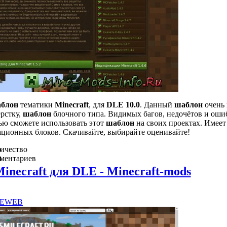
блон
тематики
Minecraft
, для
DLE 10.0
. Данный
шаблон
очень 
рстку,
шаблон
блочного типа. Видимых багов, недочётов и оши
тью сможете использовать этот
шаблон
на своих проектах. Имеет
ационных блоков. Скачивайте, выбирайте оценивайте!
о
ичество
в
ментариев
0
necraft для DLE - Minecraft-mods
E
WEB