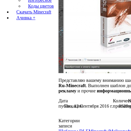
Интересное
Коды цветов
Скачать Minecraft
Ачивка +
Представляю вашему вниманию ша
Ru-Minecraft
. Выполнен шаблон д
рекламу
и прочие
информационны
Дата
Количес
К
публикации
Пн., 12 Сентября 2016 г.
просмот
8028
к
Категории
записи