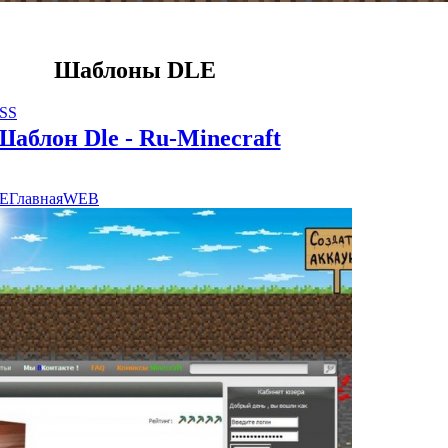
Шаблоны DLE
RSS
Шаблон Dle - Ru-Minecraft
E
Главная
WEB