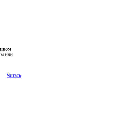
енном
мы или
Читать