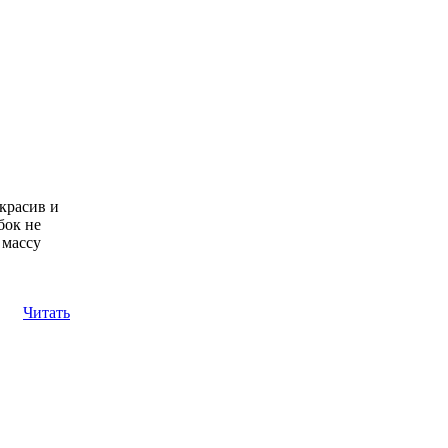
красив и
бок не
 массу
Читать