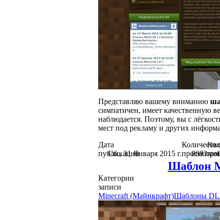
Представляю вашему вниманию
ша
симпатичен, имеет качественную ве
наблюдается. Поэтому, вы с лёгкос
мест под рекламу и других информ
Дата
Количеств
Кол
публикации
Сб., 31 Января 2015 г.
просмотро
8693
ком
Шаблон Mi
Категории
записи
Minecraft (Майнкрафт)
Шаблоны DL