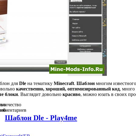
блон для
Dle
на тематику
Minecraft
.
Шаблон
многим известног
овольно
качественно, хороший, оптимизированный код
, много
е блоки
. Выглядит довольно
красиво
, можно юзать в своих про
тво
оличество
ров
омментариев
0
Шаблон Dle - Play4me