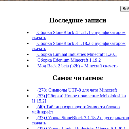
Вой
Последние записи
Сборка StoneBlock 4 1.21.1 с русификатором
скачать
Сборка StoneBlock 3 1.18.2 с русификатором
скачать
Сборка Liminal Industries Minecraft 1.20.1
Сборка Edenium Minecraft 1.19.2
Мод Back 2 beta (b2b) – Minecraft скачать
Самое читаемое
(278) Символы UTF-8 для чата Minecraft
(53) [Сборка] Новое поколение MrLololoshka
[1.15.2]
(40) Таблица взрывоустойчивости блоков
майнкрафт
(33) Сборка StoneBlock 3 1.18.2 с русификато
скачать
(25) Сборка Liminal Industries Minecraft 1.20.1