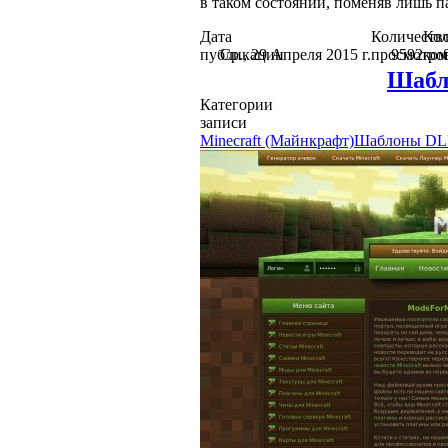
в таком состоянии, поменяв лишь 
Дата
Количеств
Кол
публикации
Ср., 29 Апреля 2015 г.
просмотро
9592
ком
Шабло
Категории
записи
Minecraft (Майнкрафт)
Шаблоны DL