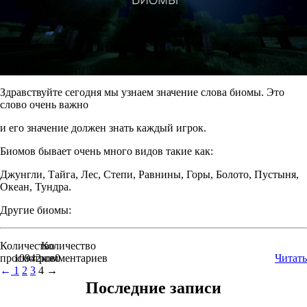
Здравствуйте сегодня мы узнаем значение слова биомы. Это
слово очень важно
и его значение должен знать каждый игрок.
Биомов бывает очень много видов такие как:
Джунгли, Тайга, Лес, Степи, Равнины, Горы, Болото, Пустыня,
Океан, Тундра.
Другие биомы:
Количество
Количество
просмотров
10942
комментариев
0
Читать
←
1
2
3
4
→
Последние записи