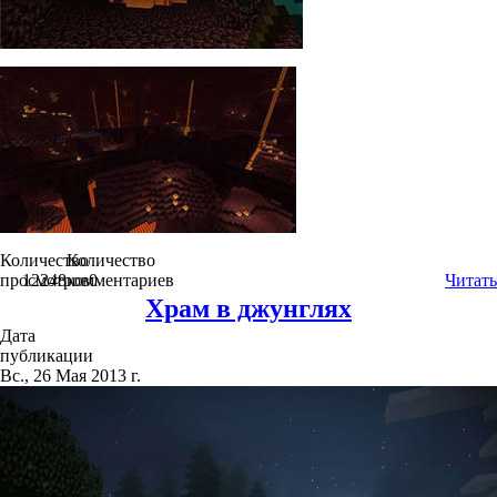
Количество
Количество
просмотров
12248
комментариев
0
Читать
Храм в джунглях
Дата
публикации
Вс., 26 Мая 2013 г.