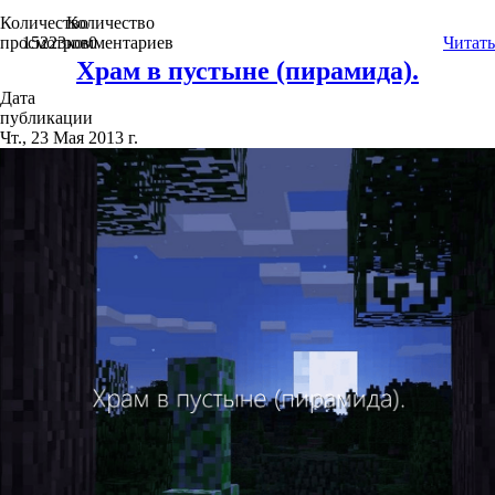
Количество
Количество
просмотров
15223
комментариев
0
Читать
Храм в пустыне (пирамида).
Дата
публикации
Чт., 23 Мая 2013 г.