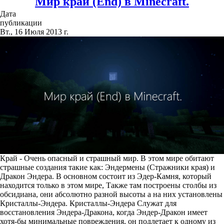
Мир край (End) в Minecraft.
Дата
публикации
Вт., 16 Июля 2013 г.
Край - Очень опасный и страшный мир. В этом мире обитают
страшные создания такие как: Эндермены (Стражники края) и
Дракон Эндера. В основном состоит из Эдер-Камня, который
находится только в этом мире, Также там построены столбы из
обсидиана, они абсолютно разной высоты а на них установлены
Кристаллы-Эндера. Кристаллы-Эндера Служат для
восстановления Эндера-Дракона, когда Эндер-Дракон имеет
хотя-бы минимальные повреждения, он подлетает к одному из