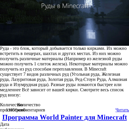
Руда - это блок, который добывается только кирками. Их можно
встретить в пещерах, шахтах и других местах. Из них можно
получить различные материалы (Например из железной руды
можно получить 1 слиток железа). Некоторые материалы можно
получить из руд способам переплавления. В Minecraft
существует 7 видов различных руд (Угольная руда, Железная
руда, Лазуритовая руда, Золотая руда, Ред-Стоун Руда, Алмазная
руда и Изумрудная руда). Разные руды ломаются быстрее или
медленнее Всё зависит от вашей кирки. Смотрите весь список
руд внизу:
Количество
Количество
просмотров
11956
комментариев
0
Читать
Программа World Painter для Minecraft
Дата