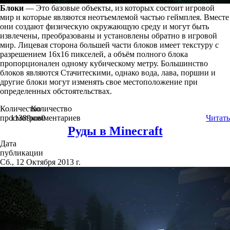
Блоки
— Это базовые объекты, из которых состоит игровой
мир и которые являются неотъемлемой частью геймплея. Вместе
они создают физическую окружающую среду и могут быть
извлечены, преобразованы и установлены обратно в игровой
мир. Лицевая сторона большей части блоков имеет текстуру с
разрешением 16x16 пикселей, а объём полного блока
пропорционален одному кубическому метру. Большинство
блоков являются Cтачитескими, однако вода, лава, поршни и
другие блоки могут изменять свое местоположение при
определенных обстоятельствах.
Количество
Количество
просмотров
11389
комментариев
0
Читать
Руды в Minecraft
Дата
публикации
Сб., 12 Октября 2013 г.