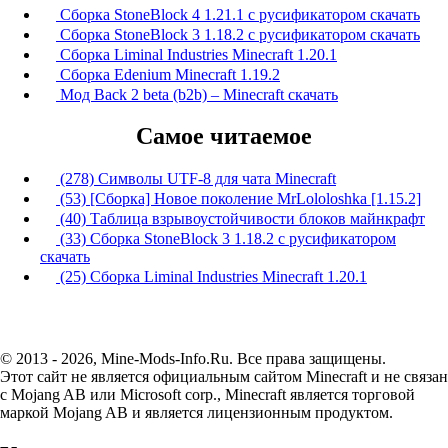
Сборка StoneBlock 4 1.21.1 с русификатором скачать
Сборка StoneBlock 3 1.18.2 с русификатором скачать
Сборка Liminal Industries Minecraft 1.20.1
Сборка Edenium Minecraft 1.19.2
Мод Back 2 beta (b2b) – Minecraft скачать
Самое читаемое
(278) Символы UTF-8 для чата Minecraft
(53) [Сборка] Новое поколение MrLololoshka [1.15.2]
(40) Таблица взрывоустойчивости блоков майнкрафт
(33) Сборка StoneBlock 3 1.18.2 с русификатором
скачать
(25) Сборка Liminal Industries Minecraft 1.20.1
© 2013 - 2026, Mine-Mods-Info.Ru. Все права защищены.
Этот сайт не является официальным сайтом Minecraft и не связан
с Mojang AB или Microsoft corp., Minecraft является торговой
маркой Mojang AB и является лицензионным продуктом.