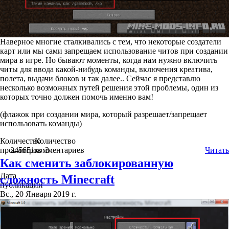
Наверное многие сталкивались с тем, что некоторые создатели
карт или мы сами запрещаем использование читов при создании
мира в игре. Но бывают моменты, когда нам нужно включить
читы для ввода какой-нибудь команды, включения креатива,
полета, выдачи блоков и так далее.. Сейчас я представлю
несколько возможных путей решения этой проблемы, один из
которых точно должен помочь именно вам!
(флажок при создании мира, который разрешает/запрещает
использовать команды)
Количество
Количество
просмотров
245651
комментариев
3
Читать
Как сменить заблокированную
Дата
сложность Minecraft
публикации
Вс., 20 Января 2019 г.