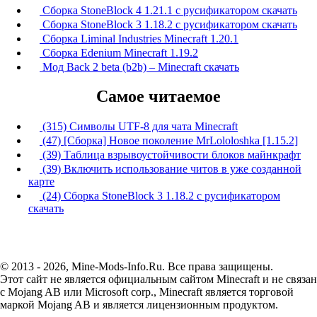
Сборка StoneBlock 4 1.21.1 с русификатором скачать
Сборка StoneBlock 3 1.18.2 с русификатором скачать
Сборка Liminal Industries Minecraft 1.20.1
Сборка Edenium Minecraft 1.19.2
Мод Back 2 beta (b2b) – Minecraft скачать
Самое читаемое
(315) Символы UTF-8 для чата Minecraft
(47) [Сборка] Новое поколение MrLololoshka [1.15.2]
(39) Таблица взрывоустойчивости блоков майнкрафт
(39) Включить использование читов в уже созданной
карте
(24) Сборка StoneBlock 3 1.18.2 с русификатором
скачать
© 2013 - 2026, Mine-Mods-Info.Ru. Все права защищены.
Этот сайт не является официальным сайтом Minecraft и не связан
с Mojang AB или Microsoft corp., Minecraft является торговой
маркой Mojang AB и является лицензионным продуктом.