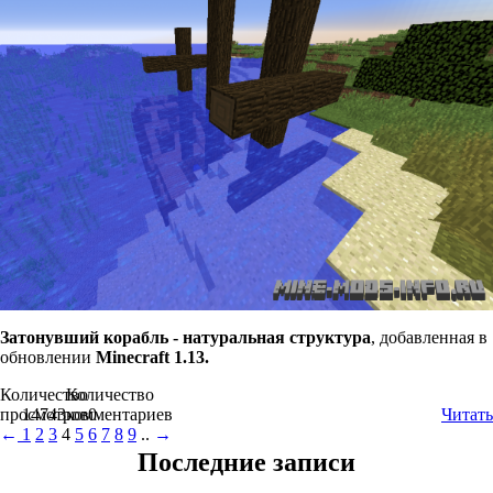
Затонувший корабль - натуральная структура
, добавленная в
обновлении
Minecraft 1.13.
Количество
Количество
просмотров
14743
комментариев
0
Читать
←
1
2
3
4
5
6
7
8
9
..
→
Последние записи