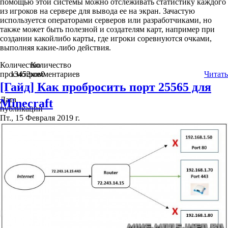
помощью этой системы можно отслеживать статистику каждого
из игроков на сервере для вывода ее на экран. Зачастую
используется операторами серверов или разработчиками, но
также может быть полезной и создателям карт, например при
создании какойлибо карты, где игроки соревнуются очками,
выполняя какие-либо действия.
Количество
Количество
просмотров
13452
комментариев
0
Читать
[Гайд] Как пробросить порт 25565 для
Дата
Minecraft
публикации
Пт., 15 Февраля 2019 г.