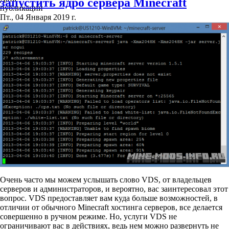
запустить ядро сервера Minecraft
публикации
Пт., 04 Января 2019 г.
Очень часто мы можем услышать слово VDS, от владельцев
серверов и администраторов, и вероятно, вас заинтересовал этот
вопрос. VDS предоставляет вам куда больше возможностей, в
отличии от обычного Minecraft хостинга серверов, все делается
совершенно в ручном режиме. Но, услуги VDS не
ограничивают вас в действиях, ведь нем можно развернуть не