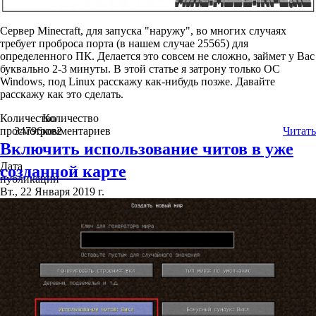
Сервер Minecraft, для запуска "наружу", во многих случаях
требует проброса порта (в нашем случае 25565) для
определенного ПК. Делается это совсем не сложно, займет у Вас
буквально 2-3 минуты. В этой статье я затрону только ОС
Windows, под Linux расскажу как-нибудь позже. Давайте
расскажу как это сделать.
Количество
Количество
просмотров
34796
комментариев
2
Читать
Включить использование читов в уже
Дата
созданной карте
публикации
Вт., 22 Января 2019 г.