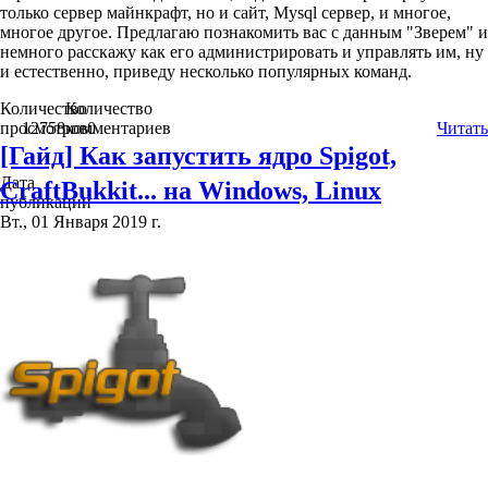
только сервер майнкрафт, но и сайт, Mysql сервер, и многое,
многое другое. Предлагаю познакомить вас с данным "Зверем" и
немного расскажу как его администрировать и управлять им, ну
и естественно, приведу несколько популярных команд.
Количество
Количество
просмотров
12758
комментариев
0
Читать
[Гайд] Как запустить ядро Spigot,
Дата
CraftBukkit... на Windows, Linux
публикации
Вт., 01 Января 2019 г.