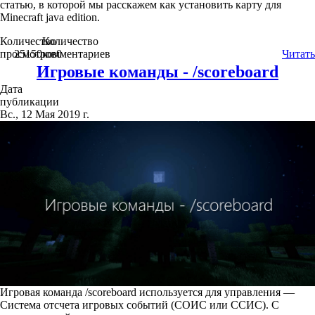
статью, в которой мы расскажем как установить карту для
Minecraft java edition.
Количество
Количество
просмотров
25150
комментариев
0
Читать
Игровые команды - /scoreboard
Дата
публикации
Вс., 12 Мая 2019 г.
Игровая команда /scoreboard используется для управления —
Система отсчета игровых событий (СОИС или ССИС). С