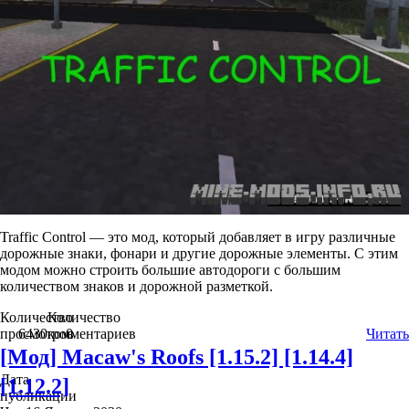
Traffic Control — это мод, который добавляет в игру различные
дорожные знаки, фонари и другие дорожные элементы. С этим
модом можно строить большие автодороги с большим
количеством знаков и дорожной разметкой.
Количество
Количество
просмотров
6430
комментариев
0
Читать
[Мод] Macaw's Roofs [1.15.2] [1.14.4]
Дата
[1.12.2]
публикации