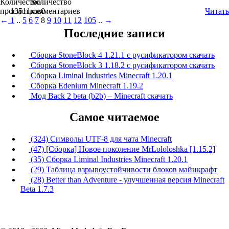
Количество
Количество
просмотров
13511
комментариев
0
Читать
←
1
..
5
6
7
8
9
10
11
12
105
..
→
Последние записи
Сборка StoneBlock 4 1.21.1 с русификатором скачать
Сборка StoneBlock 3 1.18.2 с русификатором скачать
Сборка Liminal Industries Minecraft 1.20.1
Сборка Edenium Minecraft 1.19.2
Мод Back 2 beta (b2b) – Minecraft скачать
Самое читаемое
(324) Символы UTF-8 для чата Minecraft
(47) [Сборка] Новое поколение MrLololoshka [1.15.2]
(35) Сборка Liminal Industries Minecraft 1.20.1
(29) Таблица взрывоустойчивости блоков майнкрафт
(28) Better than Adventure - улучшенная версия Minecraft
Beta 1.7.3