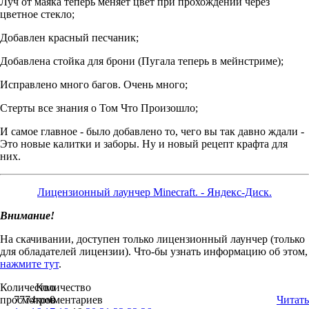
Луч от маяка теперь меняет цвет при прохождении через
цветное стекло;
Добавлен красный песчаник;
Добавлена стойка для брони (Пугала теперь в мейнстриме);
Исправлено много багов. Очень многo;
Стерты все знания о Том Что Произошло;
И самое главное - было добавлено то, чего вы так давно ждали -
Это новые калитки и заборы. Ну и новый рецепт крафта для
них.
Лицензионный лаунчер Minecraft. - Яндекс-Диск.
Внимание!
На скачивании, доступен только лицензионный лаунчер (только
для обладателей лицензии). Что-бы узнать информацию об этом,
нажмите тут
.
Количество
Количество
просмотров
7774
комментариев
0
Читать