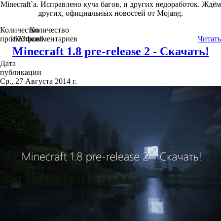
Minecraft`a. Исправлено куча багов, и других недоработок. Ждём
других, официальных новостей от Mojang.
Количество
Количество
просмотров
10234
комментариев
0
Читать
Minecraft 1.8 pre-release 2 - Скачать!
Дата
публикации
Ср., 27 Августа 2014 г.