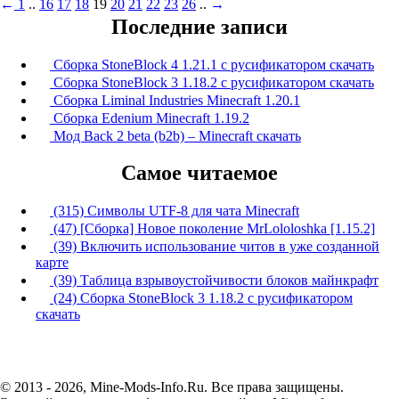
←
1
..
16
17
18
19
20
21
22
23
26
..
→
Последние записи
Сборка StoneBlock 4 1.21.1 с русификатором скачать
Сборка StoneBlock 3 1.18.2 с русификатором скачать
Сборка Liminal Industries Minecraft 1.20.1
Сборка Edenium Minecraft 1.19.2
Мод Back 2 beta (b2b) – Minecraft скачать
Самое читаемое
(315) Символы UTF-8 для чата Minecraft
(47) [Сборка] Новое поколение MrLololoshka [1.15.2]
(39) Включить использование читов в уже созданной
карте
(39) Таблица взрывоустойчивости блоков майнкрафт
(24) Сборка StoneBlock 3 1.18.2 с русификатором
скачать
© 2013 - 2026, Mine-Mods-Info.Ru. Все права защищены.