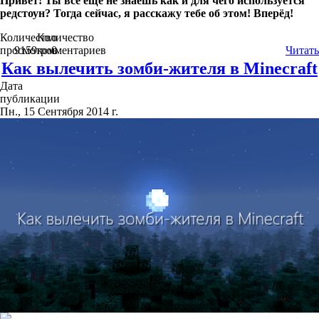
Привет! Ты всё ещё не знаешь как и для чего используется
редстоун? Тогда сейчас, я расскажу тебе об этом! Вперёд!
Количество
Количество
просмотров
9159
комментариев
0
Читать
Как вылечить зомби-жителя в Minecraft
Дата
публикации
Пн., 15 Сентября 2014 г.