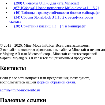
(290) Символы UTF-8 для чата Minecraft
(67) [Сборка] Новое поколение MrLololoshka [1.15.2]
(46) Таблица взрывоустойчивости блоков майнкрафт
(34) Сборка StoneBlock 3 1.18.2 с русификатором
скачать
(30) Сочетания клавиш F3 + [?] в майнкрафт
© 2013 - 2026, Mine-Mods-Info.Ru. Все права защищены.
Этот сайт не является официальным сайтом Minecraft и не связан
с Mojang AB или Microsoft corp., Minecraft является торговой
маркой Mojang AB и является лицензионным продуктом.
Контакты
Если у вас есть вопросы или предложения, пожалуйста,
воспользуйтесь нашей
формой обратной связи
.
admin@mine-mods-info.ru
Полезные ссылки