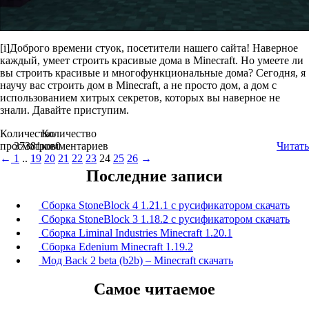
[i]Доброго времени стуок, посетители нашего сайта! Наверное
каждый, умеет строить красивые дома в Minecraft. Но умеете ли
вы строить красивые и многофункциональные дома? Сегодня, я
научу вас строить дом в Minecraft, а не просто дом, а дом с
использованием хитрых секретов, которых вы наверное не
знали. Давайте приступим.
Количество
Количество
просмотров
37381
комментариев
0
Читать
←
1
..
19
20
21
22
23
24
25
26
→
Последние записи
Сборка StoneBlock 4 1.21.1 с русификатором скачать
Сборка StoneBlock 3 1.18.2 с русификатором скачать
Сборка Liminal Industries Minecraft 1.20.1
Сборка Edenium Minecraft 1.19.2
Мод Back 2 beta (b2b) – Minecraft скачать
Самое читаемое