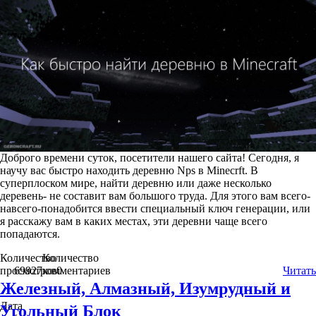
Доброго времени суток, посетители нашего сайта! Сегодня, я
научу вас быстро находить деревню Nps в Minecrft. В
суперплоском мире, найти деревню или даже несколько
деревень- не составит вам большого труда. Для этого вам всего-
навсего-понадобится ввести специальный ключ генерации, или
я расскажу вам в каких местах, эти деревни чаще всего
попадаются.
Количество
Количество
просмотров
69927
комментариев
0
Читать
Железный, Алмазный, Изумрудный и
Дата
Угольный Блок