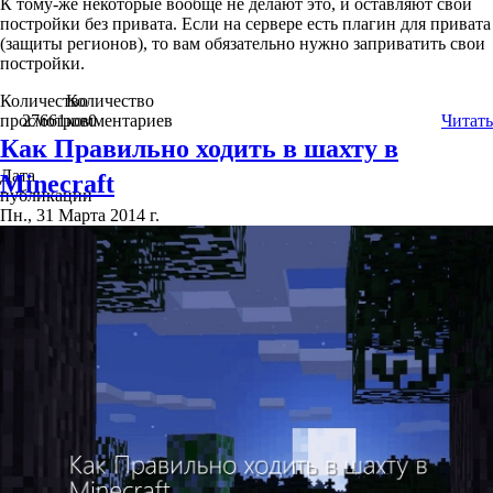
К тому-же некоторые вообще не делают это, и оставляют свои
постройки без привата. Если на сервере есть плагин для привата
(защиты регионов), то вам обязательно нужно заприватить свои
постройки.
Количество
Количество
просмотров
27661
комментариев
0
Читать
Как Правильно ходить в шахту в
Дата
Minecraft
публикации
Пн., 31 Марта 2014 г.