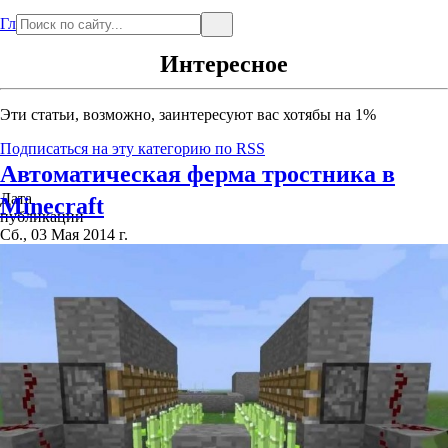
Главная
Интересное
Эти статьи, возможно, заинтересуют вас хотябы на 1%
Подписаться на эту категорию по RSS
Автоматическая ферма тростника в
Дата
Minecraft
публикации
Сб., 03 Мая 2014 г.