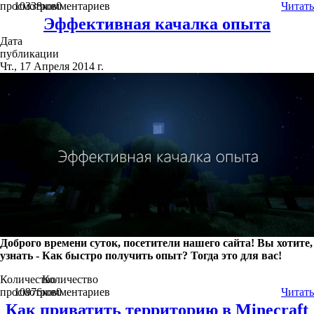
просмотров
10338
комментариев
0
Читать
Эффективная качалка опыта
Дата
публикации
Чт., 17 Апреля 2014 г.
Доброго времени суток, посетители нашего сайта! Вы хотите,
узнать - Как быстро получить опыт? Тогда это для вас!
Количество
Количество
просмотров
10976
комментариев
0
Читать
Как приватить территорию в Minecraft