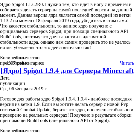
Ядро Spigot 1.13.2R0.1 нужно тем, кто идет в ногу с временем и
собирается делать сервер на самой последней версии на данный
момент. Данная версия ядра является самой последней из ветки
1.13.2 на момент 18 февраля 2019 года, убедитесь в этом сами!
Что касается стабильности, то данное ядро получено с
официальных серверов Spigot, при помощи специального API
BuildTools, поэтому это дает гарантии в адекватной
стабильности ядра, однако нам самим проверить это не удалось,
но мы убеждены что это действительно так!
Количество
Количество
просмотров
4397
комментариев
0
Читать
[Ядро] Spigot 1.9.4 для Сервера Minecraft
Дата
публикации
Ср., 06 Февраля 2019 г.
Готовое для работы ядро Spigot 1.9.4. 1.9.4 - наиболее последняя
версия из ветки 1.9. Если вы хотите делать сервер с новой Pvp
системой Combat Update, берите это ядро, оно очень стабильно и
проверено на реальных серверах! Получено в результате сборки
при помощи BuildTools (специального API от Spigot).
Количество
Количество