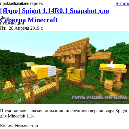
просмотров
3258
комментариев
0
Читать
[Ядро] Spigot 1.14R0.1 Snapshot для
Дата
Сервера Minecraft
публикации
Пт., 26 Апреля 2019 г.
Представляю вашему вниманию последнюю версию ядра Spigot
для Minecraft 1.14.
Количество
Количество