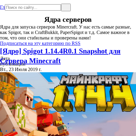
Главная
Ядра серверов
Ядра для запуска серверов Minercraft. У нас есть самые разные,
как Spigot, так и CraftBukkit, PaperSpigot и т.д. Самое важное в
том, что они стабильны и проверены нами!
Подписаться на эту категорию по RSS
[Ядро] Spigot 1.14.4R0.1 Snapshot для
Дата
Сервера Minecraft
публикации
Вт., 23 Июля 2019 г.