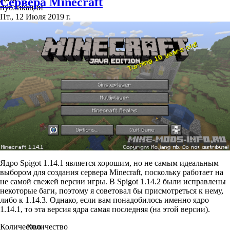
Сервера Minecraft
публикации
Пт., 12 Июля 2019 г.
Ядро Spigot 1.14.1 является хорошим, но не самым идеальным
выбором для создания сервера Minecraft, поскольку работает на
не самой свежей версии игры. В Spigot 1.14.2 были исправлены
некоторые баги, поэтому я советовал бы присмотреться к нему,
либо к 1.14.3. Однако, если вам понадобилось именно ядро
1.14.1, то эта версия ядра самая последняя (на этой версии).
Количество
Количество