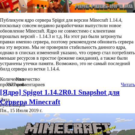
Публикуем ядро сервера Spigot для версии Minecraft 1.14.4,
поскольку совсем недавно разработчики выпустили новое
обновление Minecraft. Ядро не совместимо с клиентами
прошлых версий - 1.14.3 и т.д. На этот раз были затронуты
правки именно сервера, поэтому рекомендуем обновить сервера
на эту версию. Мы не проверяли стабильность данного ядра,
однако в списках изменений указано, что сервер стал потреблять
меньше ресурсов в простое (режиме ожидания), а также были
устранены утечки памяти. Возможно, это не самый последний
билд сервера из ветки 1.14.4.
Количество
Количество
просмотров
7877
комментариев
0
Читать
[Ядро] Spigot 1.14.2R0.1 Snapshot для
Дата
Сервера Minecraft
публикации
Пн., 15 Июля 2019 г.