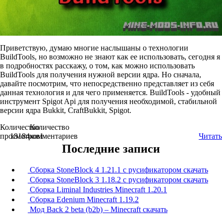
Приветствую, думаю многие наслышаны о технологии
BuildTools, но возможно не знают как ее использовать, сегодня я
в подробностях расскажу, о том, как можно использовать
BuildTools для получения нужной версии ядра. Но сначала,
давайте посмотрим, что непосредственно представляет из себя
данная технология и для чего применяется. BuildTools - удобный
инструмент Spigot Api для получения необходимой, стабильной
версии ядра Bukkit, CraftBukkit, Spigot.
Количество
Количество
просмотров
18184
комментариев
1
Читать
Последние записи
Сборка StoneBlock 4 1.21.1 с русификатором скачать
Сборка StoneBlock 3 1.18.2 с русификатором скачать
Сборка Liminal Industries Minecraft 1.20.1
Сборка Edenium Minecraft 1.19.2
Мод Back 2 beta (b2b) – Minecraft скачать