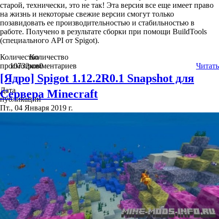
старой, технически, это не так! Эта версия все еще имеет право
на жизнь и некоторые свежие версии смогут только
позавидовать ее производительностью и стабильностью в
работе. Получено в результате сборки при помощи BuildTools
(специального API от Spigot).
Количество
Количество
просмотров
10732
комментариев
0
Читать
[Ядро] Spigot 1.12.2R0.1 Snapshot для
Дата
Сервера Minecraft
публикации
Пт., 04 Января 2019 г.