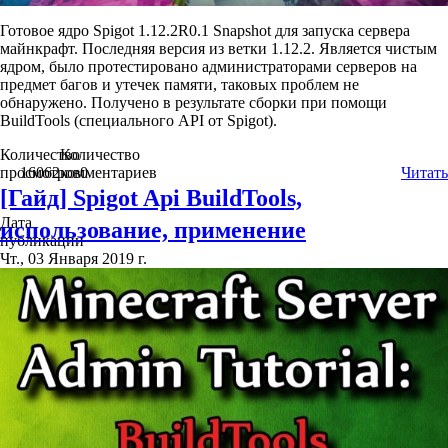
Готовое ядро Spigot 1.12.2R0.1 Snapshot для запуска сервера
майнкрафт. Последняя версия из ветки 1.12.2. Является чистым
ядром, было протестировано администраторами серверов на
предмет багов и утечек памяти, таковых проблем не
обнаружено. Получено в результате сборки при помощи
BuildTools (специального API от Spigot).
Количество
Количество
просмотров
16062
комментариев
0
Читать
[Гайд] Spigot Api BuildTools,
Дата
использование, применение
публикации
Чт., 03 Января 2019 г.