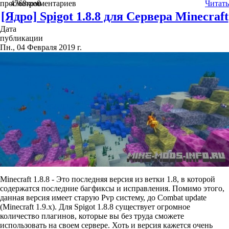
просмотров
4768
комментариев
0
Читать
[Ядро] Spigot 1.8.8 для Сервера Minecraft
Дата
публикации
Пн., 04 Февраля 2019 г.
Minecraft 1.8.8 - Это последняя версия из ветки 1.8, в которой
содержатся последние багфиксы и исправления. Помимо этого,
данная версия имеет старую Pvp систему, до Combat update
(Minecraft 1.9.x). Для Spigot 1.8.8 существует огромное
количество плагинов, которые вы без труда сможете
использовать на своем сервере. Хоть и версия кажется очень