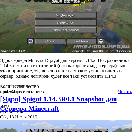
Ядро сервера Minecraft Spigot для версии 1.14.2. По сравнению с
1.14.3 нет никаких отличий (с точки зрения кода сервера), так
что в принципе, эту версию вполне можно устанавливать на
сервер, однако логичней будет все таки установить 1.14.3.
Количество
Количество
просмотров
4834
комментариев
0
Читать
[Ядро] Spigot 1.14.3R0.1 Snapshot для
Дата
Сервера Minecraft
публикации
Сб., 13 Июля 2019 г.