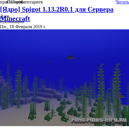
просмотров
4715
комментариев
0
Читать
[Ядро] Spigot 1.13.2R0.1 для Сервера
Дата
Minecraft
публикации
Пн., 18 Февраля 2019 г.