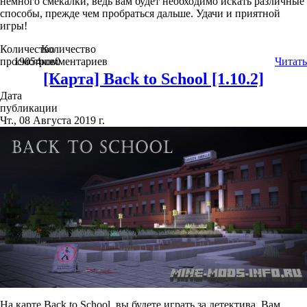
немного смекалки, ведь вам будет необходимо искать различные
способы, прежде чем пробраться дальше. Удачи и приятной
игры!
Количество
Количество
просмотров
19054
комментариев
0
Читать
[Карта] Back to School [1.10.2]
Дата
публикации
Чт., 08 Августа 2019 г.
На карте Back to School, вы будете играть за детектива. Вам