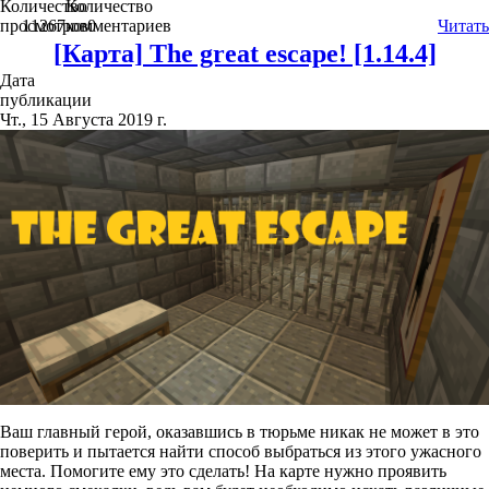
Количество
Количество
просмотров
11267
комментариев
0
Читать
[Карта] The great escape! [1.14.4]
Дата
публикации
Чт., 15 Августа 2019 г.
Ваш главный герой, оказавшись в тюрьме никак не может в это
поверить и пытается найти способ выбраться из этого ужасного
места. Помогите ему это сделать! На карте нужно проявить