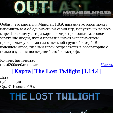
Outlast - это карта для Minecraft 1.8.9, название которой может
напомнить вам об одноименной серии игр, популярных во всем
мире. По сюжету автора карты, в мире произошло массовое
заражение людей, путем провалившимся экспериментом,
проводимым учеными над отдельной группой людей. В
конечном итоге, главный герой отправляется в лабораторию с
целью изучения последствий этой катастрофы.
Количество
Количество
просмотров
10209
комментариев
0
Читать
[Карта] The Lost Twilight [1.14.4]
Дата
публикации
Ср., 31 Июля 2019 г.