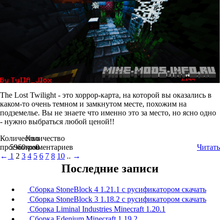
The Lost Twilight - это хоррор-карта, на которой вы оказались в
каком-то очень темном и замкнутом месте, похожим на
подземелье. Вы не знаете что именно это за место, но ясно одно
- нужно выбраться любой ценой!!
Количество
Количество
просмотров
5960
комментариев
0
Читать
←
1
2
3
4
5
6
7
8
10
..
→
Последние записи
Сборка StoneBlock 4 1.21.1 с русификатором скачать
Сборка StoneBlock 3 1.18.2 с русификатором скачать
Сборка Liminal Industries Minecraft 1.20.1
Сборка Edenium Minecraft 1.19.2