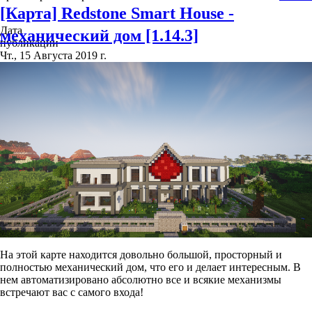
[Карта] Redstone Smart House -
Дата
механический дом [1.14.3]
публикации
Чт., 15 Августа 2019 г.
На этой карте находится довольно большой, просторный и
полностью механический дом, что его и делает интересным. В
нем автоматизировано абсолютно все и всякие механизмы
встречают вас с самого входа!