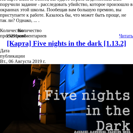
поручили задание - расследовать убийство, которое произошло в
окраинах этой школы. Пообещав вам большую премию, вы
приступаете к работе. Казалось бы, что может быть проще, не
так ли? Однако, ... .
Количество
Количество
просмотров
19291
комментариев
0
Читать
[Карта] Five nights in the dark [1.13.2]
Дата
публикации
Вт., 06 Августа 2019 г.