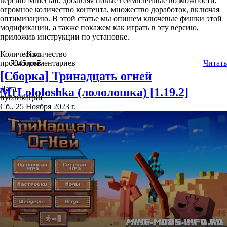
версию Minecraft, добавляя новые геймплейные возможности,
огромное количество контента, множество доработок, включая
оптимизацию. В этой статье мы опишем ключевые фишки этой
модификации, а также покажем как играть в эту версию,
приложив инструкции по установке.
Количество
Количество
просмотров
7045
комментариев
7
Читать
[Сборка] Тринадцать огней
Дата
MrLololoshka (лололошка) [1.19.2]
публикации
Сб., 25 Ноября 2023 г.