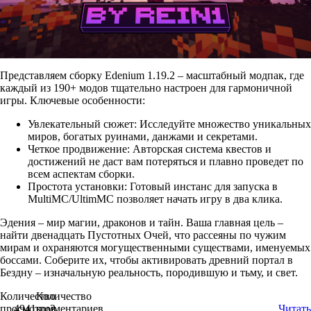
Представляем сборку Edenium 1.19.2 – масштабный модпак, где
каждый из 190+ модов тщательно настроен для гармоничной
игры. Ключевые особенности:
Увлекательный сюжет: Исследуйте множество уникальных
миров, богатых руинами, данжами и секретами.
Четкое продвижение: Авторская система квестов и
достижений не даст вам потеряться и плавно проведет по
всем аспектам сборки.
Простота установки: Готовый инстанс для запуска в
MultiMC/UltimMC позволяет начать игру в два клика.
Эдения – мир магии, драконов и тайн. Ваша главная цель –
найти двенадцать Пустотных Очей, что рассеяны по чужим
мирам и охраняются могущественными существами, именуемых
боссами. Соберите их, чтобы активировать древний портал в
Бездну – изначальную реальность, породившую и тьму, и свет.
Количество
Количество
просмотров
4941
комментариев
2
Читать