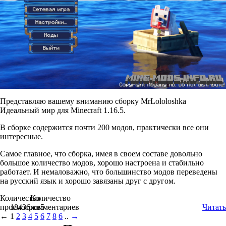
Представляю вашему вниманию сборку MrLololoshka
Идеальный мир для Minecraft 1.16.5.
В сборке содержится почти 200 модов, практически все они
интересные.
Самое главное, что сборка, имея в своем составе довольно
большое количество модов, хорошо настроена и стабильно
работает. И немаловажно, что большинство модов переведены
на русский язык и хорошо завязаны друг с другом.
Количество
Количество
просмотров
18436
комментариев
5
Читать
←
1
2
3
4
5
6
7
8
6
..
→