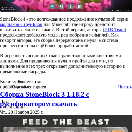
StoneBlock 4 - это долгожданное продолжение культовой серии
модпаков СтоунБлок
для Minecraft, где игроку предстоит
выживать в мире из камня. В этой версии, авторы (
FTB Team
)
продолжают добавлять моды, разнообразив геймплей. Как
говорят авторы, эта сборка переработана с нуля, а система
прогрессии стала ещё более проработанной.
В игре шесть основных глав с разветвленными квестовыми
линиями. Для продвижения нужно пройти два пути, но
выполнение всех трех открывает дополнительную историю и
премиальные награды.
Количество
Количество
просмотров
12924
комментариев
0
Читать
Сборка StoneBlock 3 1.18.2 с
Дата
русификатором скачать
публикации
Чт., 20 Ноября 2025 г.