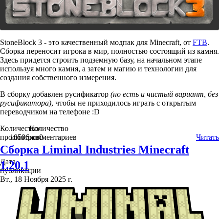
StoneBlock 3 - это качественный модпак для Minecraft, от
FTB
.
Сборка переносит игрока в мир, полностью состоящий из камня.
Здесь придется строить подземную базу, на начальном этапе
используя много камня, а затем и магию и технологии для
создания собственного измерения.
В сборку добавлен русификатор
(но есть и чистый вариант, без
русификатора)
, чтобы не приходилось играть с открытым
переводчиком на телефоне :D
Количество
Количество
просмотров
10506
комментариев
0
Читать
Сборка Liminal Industries Minecraft
Дата
1.20.1
публикации
Вт., 18 Ноября 2025 г.