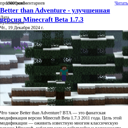
просмотров
18000
комментариев
5
Читать
Better than Adventure - улучшенная
Дата
версия Minecraft Beta 1.7.3
публикации
Чт., 19 Декабря 2024 г.
Что такое Better than Adventure? BTA — это фанатская
модификация версии Minecraft Beta 1.7.3 2011 года. Цель этой
модификации — оживить известную многим классическую