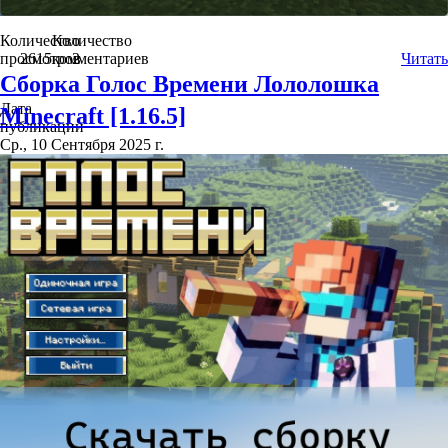
Количество
Количество
просмотров
2615
комментариев
2
Читать
Сборка Голос Времени Лололошка
Дата
Minecraft [1.16.5]
публикации
Ср., 10 Сентября 2025 г.