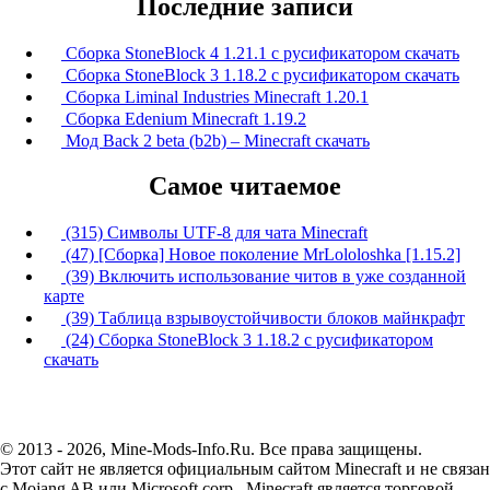
Последние записи
Сборка StoneBlock 4 1.21.1 с русификатором скачать
Сборка StoneBlock 3 1.18.2 с русификатором скачать
Сборка Liminal Industries Minecraft 1.20.1
Сборка Edenium Minecraft 1.19.2
Мод Back 2 beta (b2b) – Minecraft скачать
Самое читаемое
(315) Символы UTF-8 для чата Minecraft
(47) [Сборка] Новое поколение MrLololoshka [1.15.2]
(39) Включить использование читов в уже созданной
карте
(39) Таблица взрывоустойчивости блоков майнкрафт
(24) Сборка StoneBlock 3 1.18.2 с русификатором
скачать
© 2013 - 2026, Mine-Mods-Info.Ru. Все права защищены.
Этот сайт не является официальным сайтом Minecraft и не связан
с Mojang AB или Microsoft corp., Minecraft является торговой