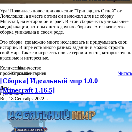
Ура! Появилась новое приключение "Тринадцать Огней" от
Лололошки, а вместе с этим он выложил для нас сборку
Minecraft, на которой он играет. В этой сборке есть уникальные
модификации, которых нет в других сборках. Это значит, что
сборка уникальна в своем роде.
Это сборка, где можно много исследовать и придумывать свои
истории. В игре есть много разных заданий и можно строить
свой мир. Также в игре есть новые герои и места, которые очень
красивые и интересные.
Количество
Количество
просмотров
12334
комментариев
10
Читать
[Сборка] Идеальный мир 1.0.0
Дата
[Minecraft 1.16.5]
публикации
Вс., 18 Сентября 2022 г.