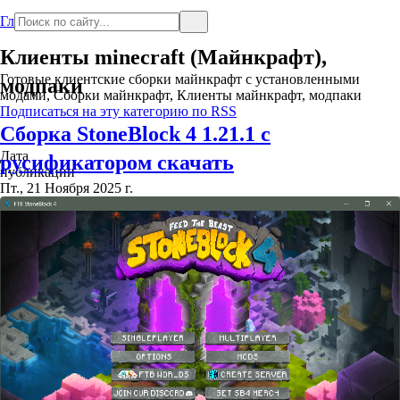
Главная
Клиенты minecraft (Майнкрафт),
Готовые клиентские сборки майнкрафт с установленными
модпаки
модами, Сборки майнкрафт, Клиенты майнкрафт, модпаки
Подписаться на эту категорию по RSS
Сборка StoneBlock 4 1.21.1 с
Дата
русификатором скачать
публикации
Пт., 21 Ноября 2025 г.