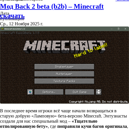
Мод Back 2 beta (b2b) – Minecraft
Дата
скачать
публикации
Ср., 12 Ноября 2025 г.
В последнее время игроки всё чаще начали возвращаться в
старую добрую «Ламповую» бета-версию Minecraft. Энтузиасты
создали для нас специальный мод –
«Тщательно
отполированную бету»
, где
поправили кучи багов оригинала
,