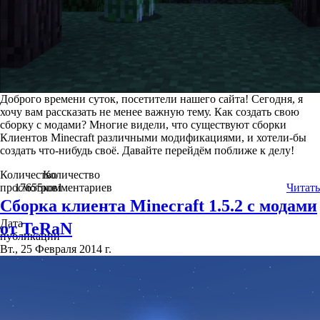
Доброго времени суток, посетители нашего сайта! Сегодня, я
хочу вам рассказать не менее важную тему. Как создать свою
сборку с модами? Многие видели, что существуют сборки
Клиентов Minecraft различными модификациями, и хотели-бы
создать что-нибудь своё. Давайте перейдём поближе к делу!
Количество
Количество
просмотров
17655
комментариев
1
Читать
Сборка клиента Minecraft 1.5.2 с модами
Дата
от TeRaN
публикации
Вт., 25 Февраля 2014 г.