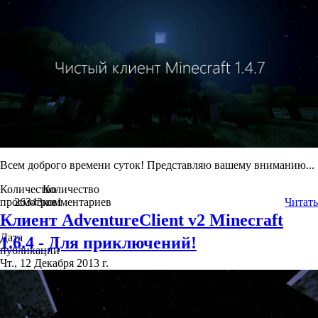
Всем доброго времени суток! Представляю вашему вниманию...
Количество
Количество
просмотров
26343
комментариев
1
Читать
Клиент AdventureClient v2 Minecraft
Дата
1.6.4 - Для приключений!
публикации
Чт., 12 Декабря 2013 г.