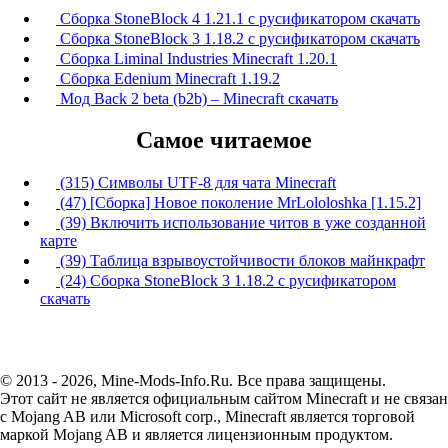
Сборка StoneBlock 4 1.21.1 с русификатором скачать
Сборка StoneBlock 3 1.18.2 с русификатором скачать
Сборка Liminal Industries Minecraft 1.20.1
Сборка Edenium Minecraft 1.19.2
Мод Back 2 beta (b2b) – Minecraft скачать
Самое читаемое
(315) Символы UTF-8 для чата Minecraft
(47) [Сборка] Новое поколение MrLololoshka [1.15.2]
(39) Включить использование читов в уже созданной
карте
(39) Таблица взрывоустойчивости блоков майнкрафт
(24) Сборка StoneBlock 3 1.18.2 с русификатором
скачать
© 2013 - 2026, Mine-Mods-Info.Ru. Все права защищены.
Этот сайт не является официальным сайтом Minecraft и не связан
с Mojang AB или Microsoft corp., Minecraft является торговой
маркой Mojang AB и является лицензионным продуктом.