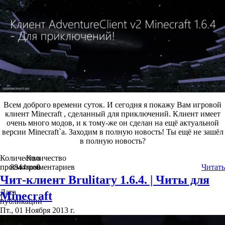
Всем доброго времени суток. И сегодня я покажу Вам игровой
клиент Minecraft , сделанный для приключений. Клиент имеет
очень много модов, и к тому-же он сделан на ещё актуальной
версии Minecraft`a. Заходим в полную новость! Ты ещё не зашёл
в полную новость?
Количество
Количество
просмотров
8844
комментариев
0
Читать
Чит-клиент Brulitary 1.6.4. | Читы для
Дата
Minecraft
публикации
Пт., 01 Ноября 2013 г.