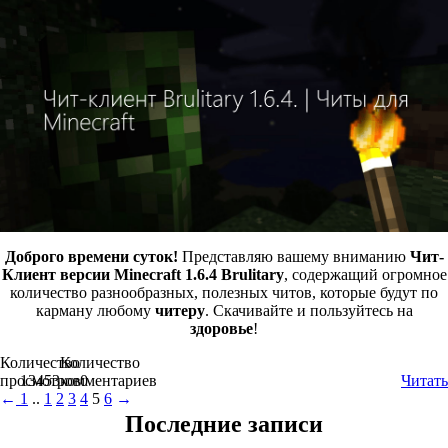
Доброго времени суток!
Представляю вашему вниманию
Чит-
Клиент версии Minecraft 1.6.4
Brulitary
, содержащий огромное
количество разнообразных, полезных читов, которые будут по
карману любому
читеру
. Скачивайте и пользуйтесь на
здоровье
!
Количество
Количество
просмотров
13453
комментариев
0
Читать
←
1
..
1
2
3
4
5
6
→
Последние записи