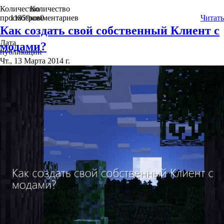
Количество
Количество
просмотров
11959
комментариев
0
Читать
Как создать свой собственный Клиент с
Дата
модами?
публикации
Чт., 13 Марта 2014 г.