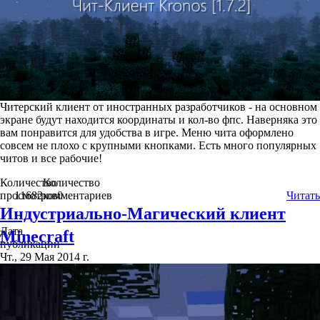
Читерский клиент от иностранных разработчиков - на основном
экране будут находится координаты и кол-во фпс. Наверняка это
вам понравится для удобства в игре. Меню чита оформлено
совсем не плохо с крупными кнопками. Есть много популярных
читов и все рабочие!
Количество
Количество
просмотров
11682
комментариев
0
Читать
Индустриально-Магический клиент
Дата
Minecraft
публикации
Чт., 29 Мая 2014 г.