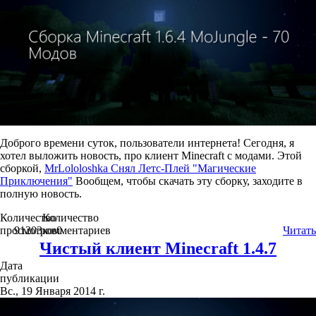
Доброго времени суток, пользователи интернета! Сегодня, я
хотел выложить новость, про клиент Minecraft c модами. Этой
сборкой,
MrLololoshka Снял Летс-Плей "Магические
Приключения"
Вообщем, чтобы скачать эту сборку, заходите в
полную новость.
Количество
Количество
просмотров
91203
комментариев
0
Читать
Чистый клиент Minecraft 1.4.7
Дата
публикации
Вс., 19 Января 2014 г.