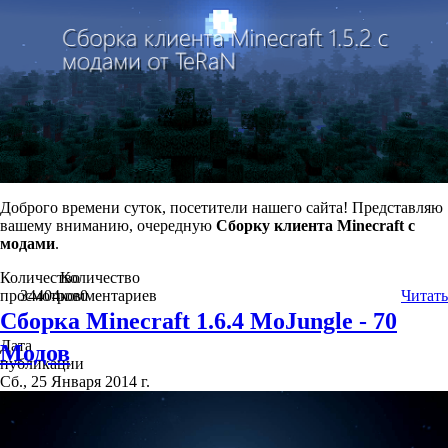
Доброго времени суток, посетители нашего сайта! Представляю
вашему вниманию, очередную
Сборку клиента Minecraft c
модами
.
Количество
Количество
просмотров
34404
комментариев
0
Читать
Сборка Minecraft 1.6.4 MoJungle - 70
Дата
Модов
публикации
Сб., 25 Января 2014 г.