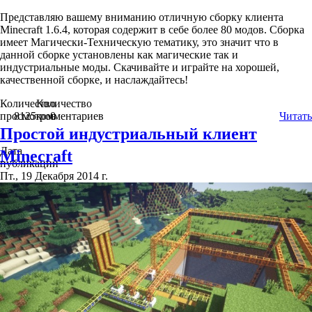
Представляю вашему вниманию отличную сборку клиента
Minecraft 1.6.4, которая содержит в себе более 80 модов. Сборка
имеет Магически-Техническую тематику, это значит что в
данной сборке установлены как магические так и
индустриальные моды. Скачивайте и играйте на хорошей,
качественной сборке, и наслаждайтесь!
Количество
Количество
просмотров
8125
комментариев
0
Читать
Простой индустриальный клиент
Дата
Minecraft
публикации
Пт., 19 Декабря 2014 г.