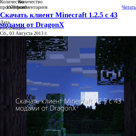
Количество
Количество
просмотров
10784
комментариев
0
Читать
Скачать клиент Minecraft 1.2.5 с 43
Дата
модами от DragonX
публикации
Сб., 03 Августа 2013 г.