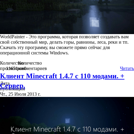
WorldPainter - Это программа, которая позволяет создавать вам
свой собственный мир, делать горы, равнины, леса, реки и тп.
Скачать эту программу, вы сможете прямо сейчас для
операционной системы Windows.
Количество
Количество
просмотров
11651
комментариев
0
Читать
Клиент Minecraft 1.4.7 c 110 модами. +
Дата
Сервер.
публикации
Чт., 25 Июля 2013 г.