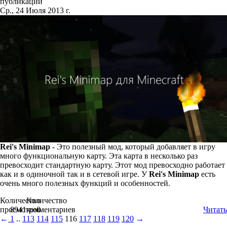
публикации
Ср., 24 Июля 2013 г.
Rei's Minimap
- Это полезный мод, который добавляет в игру
много функциональную карту. Эта карта в несколько раз
превосходит стандартную карту. Этот мод превосходно работает
как и в одиночной так и в сетевой игре. У
Rei's Minimap
есть
очень много полезных функций и особенностей.
Количество
Количество
просмотров
8941
комментариев
0
Читать
←
1
..
113
114
115
116
117
118
119
120
→