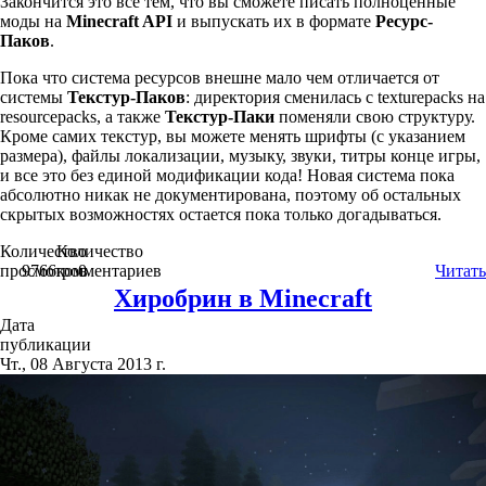
Закончится это все тем, что вы сможете писать полноценные
моды на
Minecraft API
и выпускать их в формате
Ресурс-
Паков
.
Пока что система ресурсов внешне мало чем отличается от
системы
Текстур-Паков
: директория сменилась с texturepacks на
resourcepacks, а также
Текстур-Паки
поменяли свою структуру.
Кроме самих текстур, вы можете менять шрифты (с указанием
размера), файлы локализации, музыку, звуки, титры конце игры,
и все это без единой модификации кода! Новая система пока
абсолютно никак не документирована, поэтому об остальных
скрытых возможностях остается пока только догадываться.
Количество
Количество
просмотров
9766
комментариев
0
Читать
Хиробрин в Minecraft
Дата
публикации
Чт., 08 Августа 2013 г.