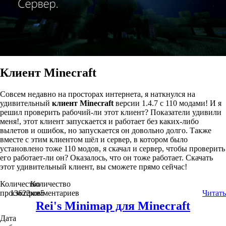
Клиент Minecraft
Совсем недавно на просторах интернета, я наткнулся на
удивительный
клиент Minecraft
версии 1.4.7 с 110 модами! И я
решил проверить рабочий-ли этот клиент? Показатели удивили
меня!, этот клиент запускается и работает без каких-либо
вылетов и ошибок, но запускается он довольно долго. Также
вместе с этим клиентом шёл и сервер, в котором было
установлено тоже 110 модов, я скачал и сервер, чтобы проверить
его работает-ли он? Оказалось, что он тоже работает. Скачать
этот удивительный клиент, вы сможете прямо сейчас!
Количество
Количество
просмотров
13622
комментариев
5
Читать
Rei's Minimap для Minecraft
Дата