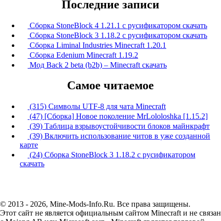
Последние записи
Сборка StoneBlock 4 1.21.1 с русификатором скачать
Сборка StoneBlock 3 1.18.2 с русификатором скачать
Сборка Liminal Industries Minecraft 1.20.1
Сборка Edenium Minecraft 1.19.2
Мод Back 2 beta (b2b) – Minecraft скачать
Самое читаемое
(315) Символы UTF-8 для чата Minecraft
(47) [Сборка] Новое поколение MrLololoshka [1.15.2]
(39) Таблица взрывоустойчивости блоков майнкрафт
(39) Включить использование читов в уже созданной
карте
(24) Сборка StoneBlock 3 1.18.2 с русификатором
скачать
© 2013 - 2026, Mine-Mods-Info.Ru. Все права защищены.
Этот сайт не является официальным сайтом Minecraft и не связан