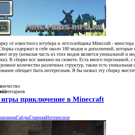
ку от известного ютубера и летсплейщика Minecraft - минстера
борка содержит в себе около 180 модов и дополнений, которые 
яют игру (немалая часть из этих модов является уникальной и м
ки). В сборке все завязано на сюжете. Есть много персонажей, с
ромное количество различных структур, также есть уникальная 
ивание обещает быть интересным. Я бы назвал эту сборку мисти
о
оличество
в
омментариев
12
игры приключение в Minecraft
инающим
Гайды
Главная
Интересное