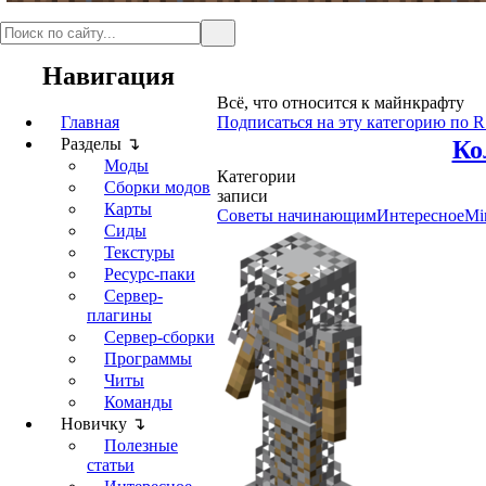
Навигация
Всё, что относится к майнкрафту
Главная
Подписаться на эту категорию по 
Разделы ↴
Ко
Моды
Категории
Сборки модов
записи
Карты
Советы начинающим
Интересное
Mi
Сиды
Текстуры
Ресурс-паки
Сервер-
плагины
Сервер-сборки
Программы
Читы
Команды
Новичку ↴
Полезные
статьи