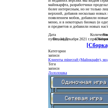
В недавних версиях мы видим серье
майнкарфта, разработчики продела
более интересным, но не только ли
верхний, добавив несколько новых 
появлением мобов, добавили новые 
меню, и в некоторых биомах (и од
и предметов и добавили новых наст
Дата
Количеств
Ко
публикации
Вт., 14 Декабря 2021 г.
просмотро
6764
ко
[Сборка
Категории
записи
Клиенты minecraft (Майнкрафт), мо
Теги
записи
Лололошка