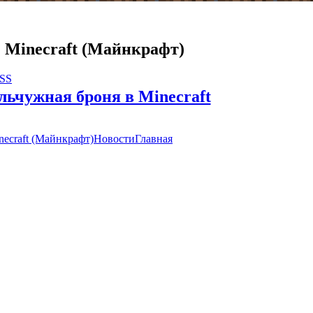
Minecraft (Майнкрафт)
RSS
льчужная броня в Minecraft
necraft (Майнкрафт)
Новости
Главная