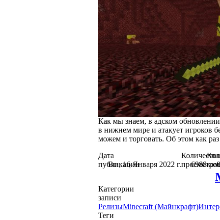
Как мы знаем, в адском обновлении
в нижнем мире и атакует игроков б
можем и торговать. Об этом как раз 
Дата
Количеств
Кол
публикации
Вс., 16 Января 2022 г.
просмотро
6988
ком
Категории
записи
Релизы
Minecraft (Майнкрафт)
Интер
Теги