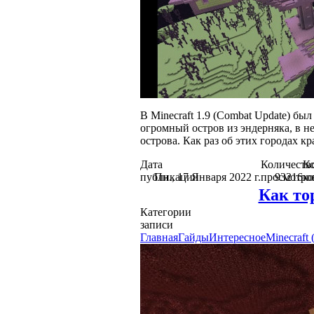
В Minecraft 1.9 (Combat Update) был
огромный остров из эндерняка, в н
острова. Как раз об этих городах кр
Дата
Количеств
Ко
публикации
Пн., 17 Января 2022 г.
просмотро
93216
к
Как то
Категории
записи
Главная
Гайды
Интересное
Minecraft