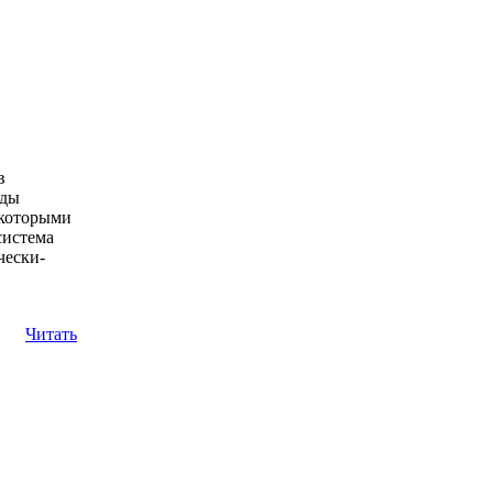
в
оды
 которыми
система
чески-
Читать