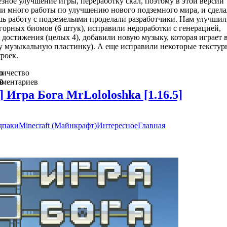
зное улучшение игры, переработку скал, поэтому в этой версии
ли много работы по улучшению нового подземного мира, и сдела
шь работу с подземельями проделали разработчики. Нам улучшил
горных биомов (6 штук), исправили недоработки с генерацией,
достижения (целых 4), добавили новую музыку, которая играет 
ну музыкальную пластинку). А еще исправили некоторые текстур
роек.
о
личество
в
мментариев
0
] Игра Бога MrLololoshka [1.16.5]
дпаки
Minecraft (Майнкрафт)
Интересное
Главная