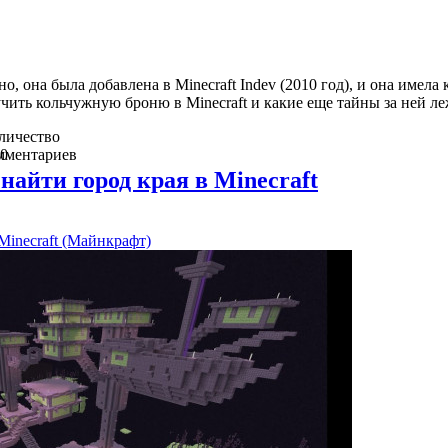
, она была добавлена в Minecraft Indev (2010 год), и она имела 
чить кольчужную броню в Minecraft и какие еще тайны за ней ле
личество
в
мментариев
0
найти город края в Minecraft
Minecraft (Майнкрафт)