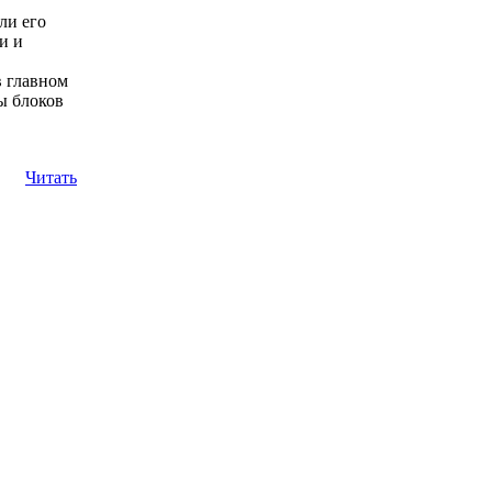
ли его
и и
в главном
ы блоков
Читать