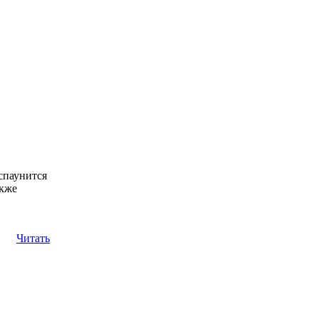
спаунится
акже
Читать