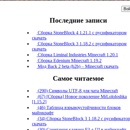
Вой
Последние записи
Сборка StoneBlock 4 1.21.1 с русификатором
скачать
Сборка StoneBlock 3 1.18.2 с русификатором
скачать
Сборка Liminal Industries Minecraft 1.20.1
Сборка Edenium Minecraft 1.19.2
Мод Back 2 beta (b2b) – Minecraft скачать
Самое читаемое
(290) Символы UTF-8 для чата Minecraft
(67) [Сборка] Новое поколение MrLololoshka
[1.15.2]
(46) Таблица взрывоустойчивости блоков
майнкрафт
(34) Сборка StoneBlock 3 1.18.2 с русификато
скачать
(30) Сочетания клавиш F3 + [?] в майнкрафт