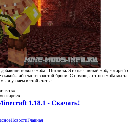
 добавили нового моба - Пиглина. Это пассивный моб, который 
ез какой-либо части золотой брони. С помощью этого моба мы т
мы и узнаем в этой статье.
о
ичество
в
ментариев
0
Minecraft 1.18.1 - Скачать!
есное
Новости
Главная