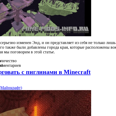
 серьезно изменен Энд, и он представляет из себя не только лишь
его также были добавлены города края, которые расположены во
ая мы поговорим в этой статье.
о
личество
в
омментариев
1
рговать с пиглинами в Minecraft
 (Майнкрафт)