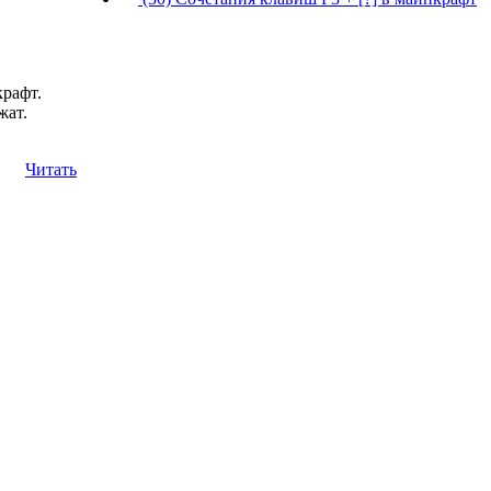
крафт.
жат.
Читать