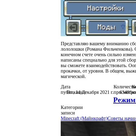
Представляю вашему вниманию сбор
лололошки (Романа Фильченкова). С
конечном счете очень сильно измен
написаны специально для этой сбор
вы сможете взаимодействовать. Оог
прокачки, от уровня. В общем, выж
магической.
Дата
Количеств
К
публикации
Вт., 14 Декабря 2021 г.
просмотро
63486
к
Режим 
Категории
записи
Minecraft (Майнкрафт)
Советы нач