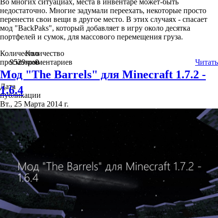
Во многих ситуациах, места в инвентаре может-быть
недостаточно. Многие задумали переехать, некоторые просто
перенести свои вещи в другое место. В этих случаях - спасает
мод "BackPaks", который добавляет в игру около десятка
портфелей и сумок, для массового перемещения груза.
Количество
Количество
просмотров
9529
комментариев
0
Читать
Мод "The Barrels" для Minecraft 1.7.2 -
Дата
1.6.4
публикации
Вт., 25 Марта 2014 г.