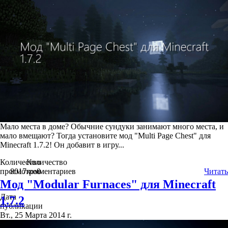
Мало места в доме? Обычние сундуки занимают много места, и
мало вмещают? Тогда установите мод "Multi Page Chest" для
Minecraft 1.7.2! Он добавит в игру...
Количество
Количество
просмотров
8017
комментариев
0
Читать
Мод "Modular Furnaces" для Minecraft
Дата
1.7.2
публикации
Вт., 25 Марта 2014 г.