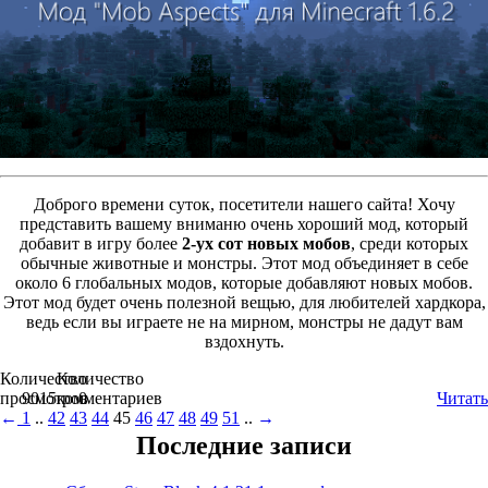
Доброго времени суток, посетители нашего сайта! Хочу
представить вашему вниманю очень хороший мод, который
добавит в игру более
2-ух сот новых мобов
, среди которых
обычные животные и монстры. Этот мод объединяет в себе
около 6 глобальных модов, которые добавляют новых мобов.
Этот мод будет очень полезной вещью, для любителей хардкора,
ведь если вы играете не на мирном, монстры не дадут вам
вздохнуть.
Количество
Количество
просмотров
9015
комментариев
0
Читать
←
1
..
42
43
44
45
46
47
48
49
51
..
→
Последние записи