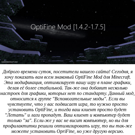
Доброго времени суток, посетители нашего сайта! Сегодня, я
хочу показать вам всем знакомый OptiFine Mod для Minecraft.
Эта модификация, оптимизирует вашу игру в плане графики,
делая её более стабильной. Так-же она добавит несколько
настроек для графики, которых нет по стандарту. Данный мод,
относится к группе "Вспомогательные моды". Если вы
чувствуете, что у вас подвисает игра, то нужно просто
установить OptiFine, и тогда ваш клиент просто будет
"Летать" и лаги пропадут. Ваш клиент и компьютер будет
только "за". Если-же у вас не висит компьютер, но вы для
профилактитки решили оптимизировать игру, то вы так-же
можете установить OpriFine, но уже другую версию.