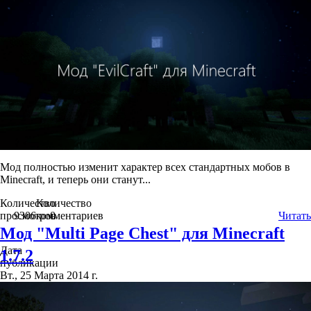
Мод полностью изменит характер всех стандартных мобов в
Minecraft, и теперь они станут...
Количество
Количество
просмотров
9306
комментариев
0
Читать
Мод "Multi Page Chest" для Minecraft
Дата
1.7.2
публикации
Вт., 25 Марта 2014 г.