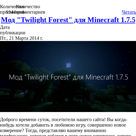
Количество
Количество
просмотров
9144
комментариев
1
Читать
Мод "Twilight Forest" для Minecraft 1.7.5
Дата
публикации
Пт., 21 Марта 2014 г.
Доброго времени суток, посетители нашего сайта! Вы когда-
нибудь хотели добавить в любимою игру, совершенно новое
измерение? Тогда, представляю вашему вниманию
мдификацию, которая добавит в игру новое измерение, которе