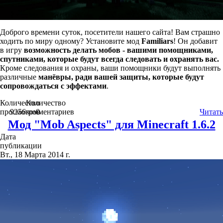
Доброго времени суток, посетители нашего сайта! Вам страшно
ходить по миру одному? Установите мод
Familiars
! Он добавит
в игру
возможность делать мобов - вашими помощниками,
спутниками, которые будут всегда следовать и охранять вас.
Кроме следования и охраны, ваши помощники будут выполнять
различные
манёвры, ради вашей защиты, которые будут
сопровождаться с эффектами
.
Количество
Количество
просмотров
9256
комментариев
0
Читать
Мод "Mob Aspects" для Minecraft 1.6.2
Дата
публикации
Вт., 18 Марта 2014 г.