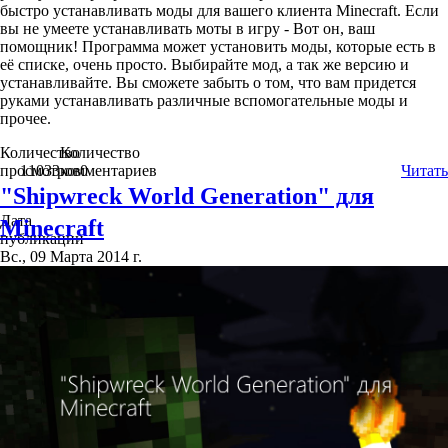
быстро устанавливать моды для вашего клиента Minecraft. Если
вы не умеете устанавливать моты в игру - Вот он, ваш
помощник! Программа может установить моды, которые есть в
её списке, очень просто. Выбирайте мод, а так же версию и
устанавливайте. Вы сможете забыть о том, что вам придется
руками устанавливать различные вспомогательные моды и
прочее.
Количество
Количество
просмотров
11033
комментариев
0
Читать
"Shipwreck World Generation" для
Дата
Minecraft
публикации
Вс., 09 Марта 2014 г.