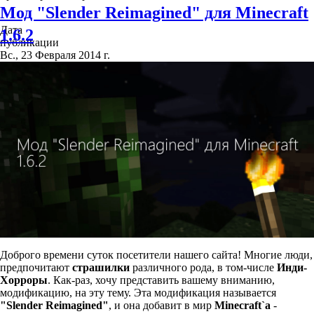
Мод "Slender Reimagined" для Minecraft
Дата
1.6.2
публикации
Вс., 23 Февраля 2014 г.
Доброго времени суток посетители нашего сайта! Многие люди,
предпочитают
страшилки
различного рода, в том-числе
Инди-
Хорроры
. Как-раз, хочу представить вашему вниманию,
модификацию, на эту тему. Эта модификация называется
"Slender Reimagined"
, и она добавит в мир
Minecraft`a
-