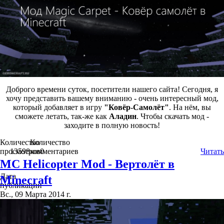
Доброго времени суток, посетители нашего сайта! Сегодня, я
хочу представить вашему вниманию - очень интересный мод,
который добавляет в игру
"Ковёр-Самолёт"
. На нём, вы
сможете летать, так-же как
Аладин
. Чтобы скачать мод -
заходите в полную новость!
Количество
Количество
просмотров
13598
комментариев
0
Читать
MC Helicopter Mod - Вертолёт в
Дата
Minecraft
публикации
Вс., 09 Марта 2014 г.