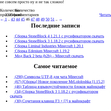
не совсем просто ну и не так сложно!
Количество
Количество
просмотров
22354
комментариев
0
Читать
←
1
..
43
44
45
46
47
48
49
50
51
..
→
Последние записи
Сборка StoneBlock 4 1.21.1 с русификатором скачать
Сборка StoneBlock 3 1.18.2 с русификатором скачать
Сборка Liminal Industries Minecraft 1.20.1
Сборка Edenium Minecraft 1.19.2
Мод Back 2 beta (b2b) – Minecraft скачать
Самое читаемое
(290) Символы UTF-8 для чата Minecraft
(67) [Сборка] Новое поколение MrLololoshka [1.15.2]
(46) Таблица взрывоустойчивости блоков майнкрафт
(34) Сборка StoneBlock 3 1.18.2 с русификатором
скачать
(30) Сочетания клавиш F3 + [?] в майнкрафт