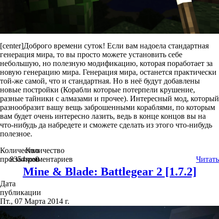
[center]Доброго времени суток! Если вам надоела стандартная
генерация мира, то вы просто можете установить себе
небольшую, но полезную модификацию, которая поработает за
новую генерацию мира. Генерация мира, останется практически
той-же самой, что и стандартная. Но в неё будут добавлены
новые постройки (Корабли которые потерпели крушение,
разные тайники с алмазами и прочее). Интересный мод, который
разнообразит вашу вещь заброшенными кораблями, по которым
вам будет очень интересно лазить, ведь в конце концов вы на
что-нибудь да набредете и сможете сделать из этого что-нибудь
полезное.
Количество
Количество
просмотров
8354
комментариев
0
Читать
Mine & Blade: Battlegear 2 [1.7.2]
Дата
публикации
Пт., 07 Марта 2014 г.