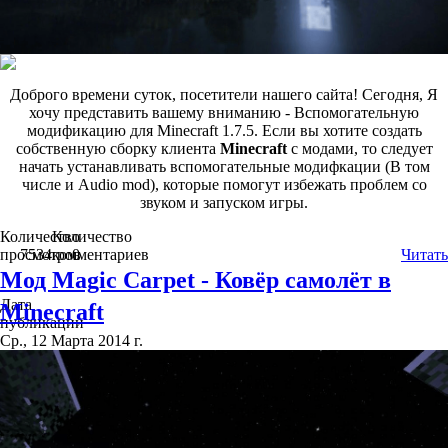
Доброго времени суток, посетители нашего сайта! Сегодня, Я
хочу представить вашему вниманию - Вспомогательную
модификацию для Minecraft 1.7.5. Если вы хотите создать
собственную сборку клиента
Minecraft
с модами, то следует
начать устанавливать вспомогательные модифкации (В том
числе и Audio mod), которые помогут избежать проблем со
звуком и запуском игры.
Количество
Количество
просмотров
7534
комментариев
0
Читать
Мод Magic Carpet - Ковёр самолёт в
Дата
Minecraft
публикации
Ср., 12 Марта 2014 г.