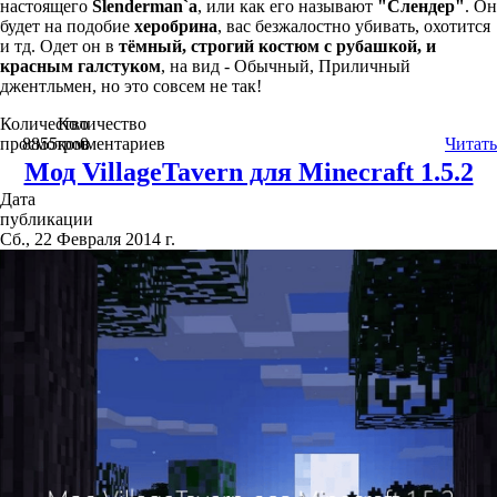
настоящего
Slenderman`a
, или как его называют
"Слендер"
. Он
будет на подобие
херобрина
, вас безжалостно убивать, охотится
и тд. Одет он в
тёмный, строгий костюм с рубашкой, и
красным галстуком
, на вид - Обычный, Приличный
джентльмен, но это совсем не так!
Количество
Количество
просмотров
8855
комментариев
0
Читать
Мод VillageTavern для Minecraft 1.5.2
Дата
публикации
Сб., 22 Февраля 2014 г.