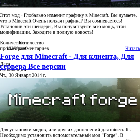
Этот мод - Глобально изменит графику в Minecraft. Вы думаете,
что в Minecraft Очень полхая графика? Вы сомневаетесь!
Установив эти шейдеры, Вы почувствуйте всю мощь, этой
модификации. Заходите в полную новость!
Количество
Количество
просмотров
10298
комментариев
0
Читать
Forge для Minecraft - Для клиента, Для
Дата
сервера Все версии
публикации
Чт., 30 Января 2014 г.
Для установки модов, или других дополнений для minecraft -
Необходимо установить вспомогательный мод "Forge". В