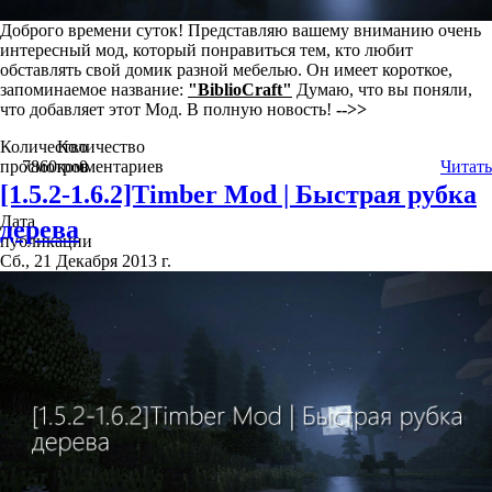
Доброго времени суток! Представляю вашему вниманию очень
интересный мод, который понравиться тем, кто любит
обставлять свой домик разной мебелью. Он имеет короткое,
запоминаемое название:
"BiblioCraft"
Думаю, что вы поняли,
что добавляет этот Мод. В полную новость!
-->>
Количество
Количество
просмотров
7860
комментариев
0
Читать
[1.5.2-1.6.2]Timber Mod | Быстрая рубка
Дата
дерева
публикации
Сб., 21 Декабря 2013 г.