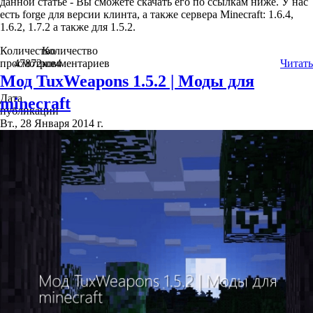
данной статье - Вы сможете скачать его по ссылкам ниже. У нас
есть forge для версии клинта, а также сервера Minecraft: 1.6.4,
1.6.2, 1.7.2 а также для 1.5.2.
Количество
Количество
просмотров
47872
комментариев
4
Читать
Мод TuxWeapons 1.5.2 | Моды для
Дата
minecraft
публикации
Вт., 28 Января 2014 г.