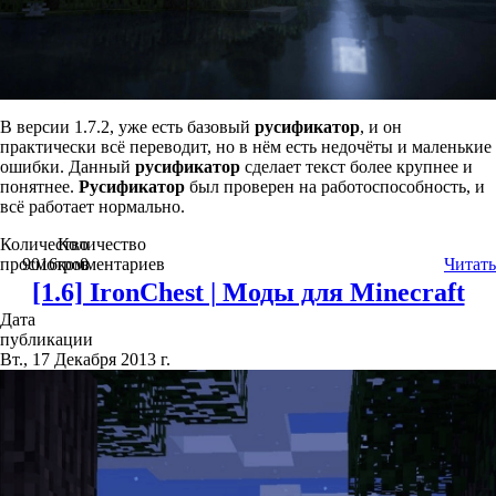
В версии 1.7.2, уже есть базовый
русификатор
, и он
практически всё переводит, но в нём есть недочёты и маленькие
ошибки. Данный
русификатор
сделает текст более крупнее и
понятнее.
Русификатор
был проверен на работоспособность, и
всё работает нормально.
Количество
Количество
просмотров
9016
комментариев
0
Читать
[1.6] IronChest | Моды для Minecraft
Дата
публикации
Вт., 17 Декабря 2013 г.