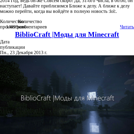
2014 Год, ведь он-же Совсем скоро! Да, 31-ого Числа, в 00:00, он
наступает! Давайте приблизимся Ближе к делу. А ближе к делу
можно перейти, когда вы войдёте в полную новость :lol:.
Количество
Количество
просмотров
14093
комментариев
0
Читать
BiblioCraft |Моды для Minecraft
Дата
публикации
Пн., 23 Декабря 2013 г.