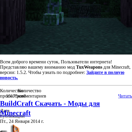
Всем доброго времени суток, Пользователи интернета!
Представляю вашему вниманию мод
TuxWeapons
для Minecraft,
версии: 1.5.2. Чтобы узнать по подробнее:
Зайдите в полную
новость.
Количество
Количество
просмотров
10175
комментариев
0
Читать
BuildCraft Скачать - Моды для
Дата
Minecraft
публикации
Пт., 24 Января 2014 г.