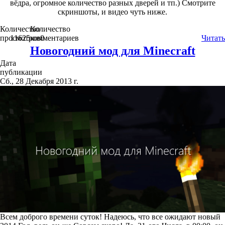
вёдра, огромное количество разных дверей и тп.) Смотрите
скриншоты, и видео чуть ниже.
Количество
Количество
просмотров
11625
комментариев
0
Читать
Новогодний мод для Minecraft
Дата
публикации
Сб., 28 Декабря 2013 г.
Всем доброго времени суток! Надеюсь, что все ожидают новый