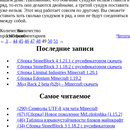
ряд, то-есть они делаются двойными, а третий сундук поставить
уже нельзя. Этот мод работает совсем по другому. Вы сможете
ставить хоть сколько сундуков в ряд, а они не будут соединяться
между собой.
Количество
Количество
просмотров
11054
комментариев
0
Читать
←
1
..
44
45
46
47
48
49
50
51
→
Последние записи
Сборка StoneBlock 4 1.21.1 с русификатором скачать
Сборка StoneBlock 3 1.18.2 с русификатором скачать
Сборка Liminal Industries Minecraft 1.20.1
Сборка Edenium Minecraft 1.19.2
Мод Back 2 beta (b2b) – Minecraft скачать
Самое читаемое
(290) Символы UTF-8 для чата Minecraft
(67) [Сборка] Новое поколение MrLololoshka [1.15.2]
(46) Таблица взрывоустойчивости блоков майнкрафт
(34) Сборка StoneBlock 3 1.18.2 с русификатором