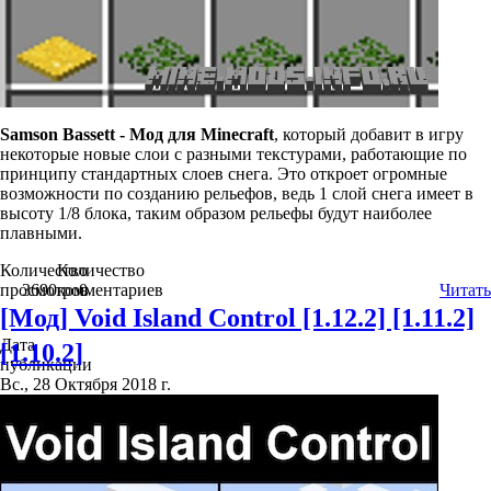
Samson Bassett - Мод для Minecraft
, который добавит в игру
некоторые новые слои с разными текстурами, работающие по
принципу стандартных слоев снега. Это откроет огромные
возможности по созданию рельефов, ведь 1 слой снега имеет в
высоту 1/8 блока, таким образом рельефы будут наиболее
плавными.
Количество
Количество
просмотров
3690
комментариев
0
Читать
[Мод] Void Island Control [1.12.2] [1.11.2]
Дата
[1.10.2]
публикации
Вс., 28 Октября 2018 г.