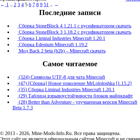
←
1
..
2
3
4
5
6
7
8
9
51
..
→
Последние записи
Сборка StoneBlock 4 1.21.1 с русификатором скачать
Сборка StoneBlock 3 1.18.2 с русификатором скачать
Сборка Liminal Industries Minecraft 1.20.1
Сборка Edenium Minecraft 1.19.2
Мод Back 2 beta (b2b) – Minecraft скачать
Самое читаемое
(324) Символы UTF-8 для чата Minecraft
(47) [Сборка] Новое поколение MrLololoshka [1.15.2]
(35) Сборка Liminal Industries Minecraft 1.20.1
(29) Таблица взрывоустойчивости блоков майнкрафт
(28) Better than Adventure - улучшенная версия Minecraft
Beta 1.7.3
© 2013 - 2026, Mine-Mods-Info.Ru. Все права защищены.
Этот сайт не является официальным сайтом Minecraft и не связан