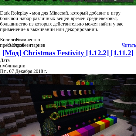
Dark Roleplay - мод для Minecraft, который добавит в игру
большой набор различных вещей времен средневековья,
большинство из которых действительно может найти у вас
применение в выживании или декорировании.
Количество
Количество
просмотров
4810
комментариев
0
Читать
[Мод] Christmas Festivity [1.12.2] [1.11.2]
Дата
публикации
Пт., 07 Декабря 2018 г.