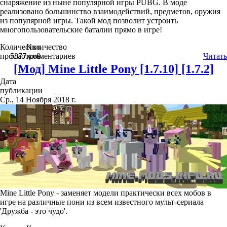
снаряжение из ныне популярной игры PUBG. В моде
реализовано большинство взаимодействий, предметов, оружия
из популярной игры. Такой мод позволит устроить
многопользовательские баталии прямо в игре!
Количество
Количество
просмотров
5877
комментариев
0
Читать
[Мод] Mine Little Pony [1.7.10] [1.7.2]
Дата
публикации
Ср., 14 Ноября 2018 г.
Mine Little Pony - заменяет модели практически всех мобов в
игре на различные пони из всем известного мульт-сериала
'Дружба - это чудо'.