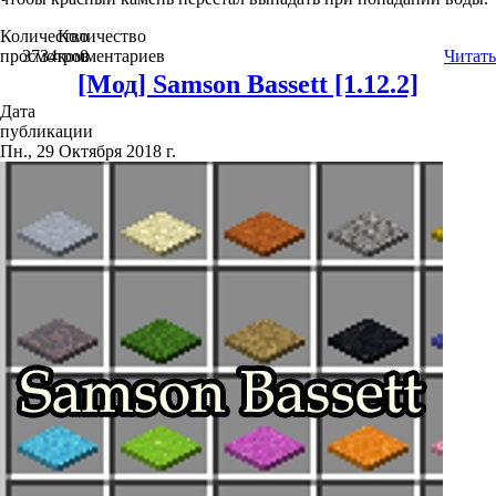
Количество
Количество
просмотров
3734
комментариев
0
Читать
[Мод] Samson Bassett [1.12.2]
Дата
публикации
Пн., 29 Октября 2018 г.