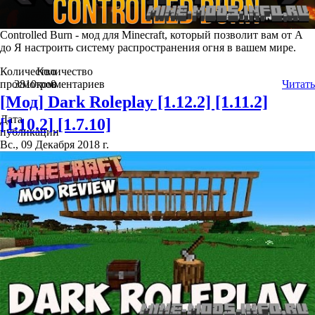
Controlled Burn - мод для Minecraft, который позволит вам от А
до Я настроить систему распространения огня в вашем мире.
Количество
Количество
просмотров
3810
комментариев
0
Читать
[Мод] Dark Roleplay [1.12.2] [1.11.2]
Дата
[1.10.2] [1.7.10]
публикации
Вс., 09 Декабря 2018 г.