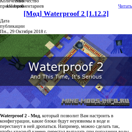
Количество
Количество
просмотров
4414
комментариев
0
Читать
[Мод] Waterproof 2 [1.12.2]
Дата
публикации
Пн., 29 Октября 2018 г.
Waterproof 2 - Мод
, который позволит Вам настроить в
конфигурации, какие блоки будут неуязвимы в воде и
перестанут в ней дропаться. Например, можно сделать так,
чтобы красный камень перестал выпадать при попадании воды.