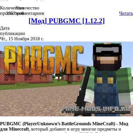
Количество
Количество
просмотров
3857
комментариев
0
Читать
[Мод] PUBGMC [1.12.2]
Дата
публикации
Чт., 15 Ноября 2018 г.
PUBGMC (PlayerUnknown’s BattleGrounds MineCraft) - Мод
для Minecraft
, который добавит в игру многие предметы и