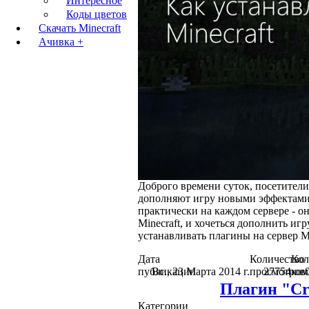
Интересное
Коды цветов
Скачать Minecraft
Ачивка +
Доброго времени суток, посетители
дополняют игру новыми эффектами,
практически на каждом сервере - о
Minecraft, и хочеться дополнить иг
устанавливать плагины на сервер M
Дата
Количество
Кол
публикации
Вс., 23 Марта 2014 г.
просмотров
27754
ком
Плагин "Cr
Категории