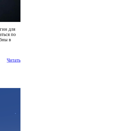
гин для
аться по
обны в
Читать