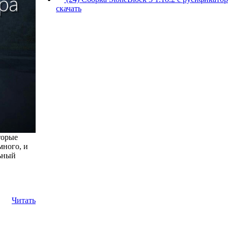
скачать
торые
много, и
льный
Читать