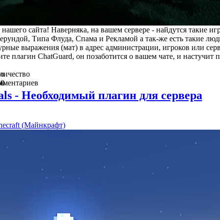
нашего сайта! Наверняка, на вашем сервере - найдутся такие иг
 ерундой, Типа Флуда, Спама и Рекламой а так-же есть такие люд
рные выражения (мат) в адрес администрации, игроков или серв
ите плагин ChatGuard, он позаботится о вашем чате, и настучит п
во
личество
ов
мментариев
0
tials - Необходимый плагин для сервера
necraft (Майнкрафт)