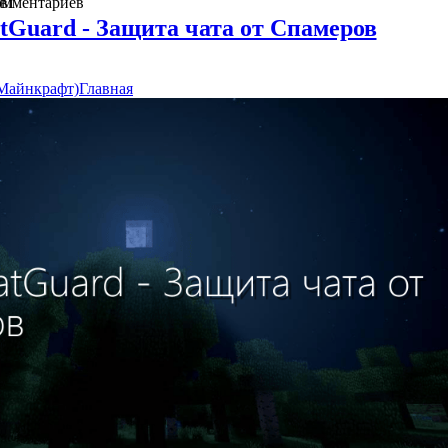
в
омментариев
1
atGuard - Защита чата от Спамеров
(Майнкрафт)
Главная