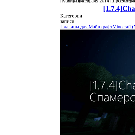
публикации
Вт., 11 Февраля 2014 г.
просмотро
16005
к
[1.7.4]Ch
Категории
записи
Плагины для Майнкрафт
Minecraft 