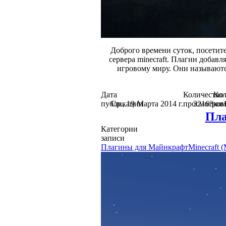
Доброго времени суток, посети
сервера minecraft. Плагин добав
игровому миру. Они называютс
Дата
Количество
Кол
публикации
Ср., 19 Марта 2014 г.
просмотров
32163
ком
Пла
Категории
записи
Плагины для Майнкрафт
Minecraft 