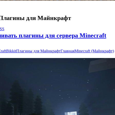
Плагины для Майнкрафт
RSS
ивать плагины для сервера Minecraft
raftBikkit
Плагины для Майнкрафт
Главная
Minecraft (Майнкрафт)