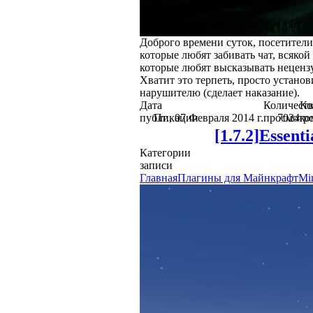
Доброго времени суток, посетители 
которые любят забивать чат, всякой
которые любят высказывать нецензу
Хватит это терпеть, просто установ
нарушителю (сделает наказание).
Дата
Количест
Ко
публикации
Пт., 07 Февраля 2014 г.
просмотр
7024
ко
[1.7.2]Essen
Категории
записи
Главная
Плагины для Майнкрафт
Mi