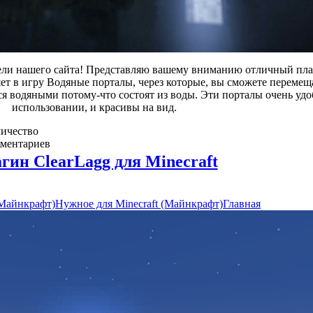
тели нашего сайта! Представляю вашему вниманию отличный пла
ляет в игру Водяные порталы, через которые, вы сможете перемещ
я водяными потому-что состоят из воды. Эти порталы очень уд
использовании, и красивы на вид.
ичество
ментариев
1
гин ClearLagg для Minecraft
(Майнкрафт)
Нужное для Minecraft (Майнкрафт)
Главная