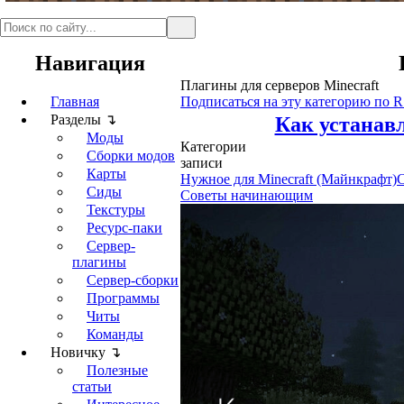
Навигация
Плагины для серверов Minecraft
Главная
Подписаться на эту категорию по 
Разделы ↴
Как устанавл
Моды
Категории
Сборки модов
записи
Карты
Нужное для Minecraft (Майнкрафт)
C
Сиды
Советы начинающим
Текстуры
Ресурс-паки
Сервер-
плагины
Сервер-сборки
Программы
Читы
Команды
Новичку ↴
Полезные
статьи