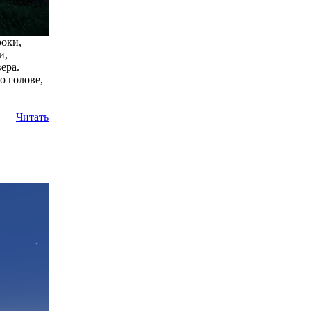
роки,
и,
ера.
о голове,
Читать