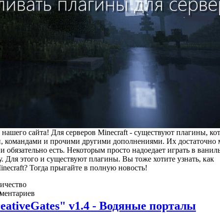
 нашего сайта! Для серверов Minecraft - существуют плагины, ко
 командами и прочими другими дополнениями. Их достаточно 
ни обязательно есть. Некоторым просто надоедает играть в вани
ру. Для этого и существуют плагины. Вы тоже хотите узнать, как
inecraft? Тогда прыгайте в полную новость!
ичество
ментариев
0
eativeGates" v1.4 - Водяные порталы