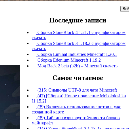
Вой
Последние записи
Сборка StoneBlock 4 1.21.1 с русификатором
скачать
Сборка StoneBlock 3 1.18.2 с русификатором
скачать
Сборка Liminal Industries Minecraft 1.20.1
Сборка Edenium Minecraft 1.19.2
Мод Back 2 beta (b2b) – Minecraft скачать
Самое читаемое
(315) Символы UTF-8 для чата Minecraft
(47) [Сборка] Новое поколение MrLololoshka
[1.15.2]
(39) Включить использование читов в уже
созданной карте
(39) Таблица взрывоустойчивости блоков
майнкрафт
(24) Сборка StoneBlock 3 1.18.2 с русификато