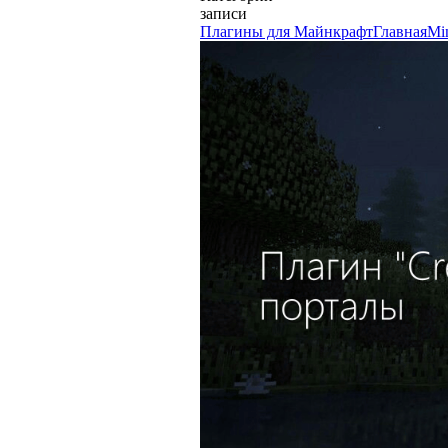
записи
Плагины для Майнкрафт
Главная
Mi