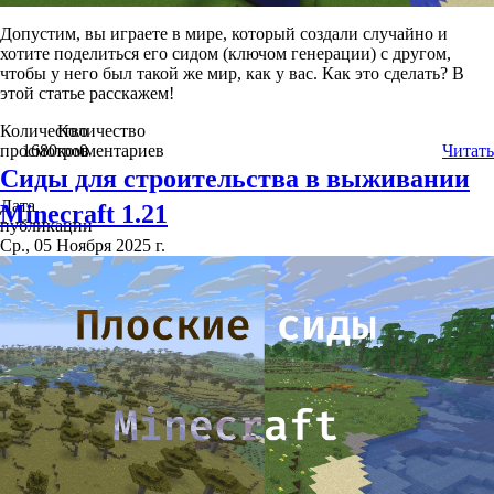
Допустим, вы играете в мире, который создали случайно и
хотите поделиться его сидом (ключом генерации) с другом,
чтобы у него был такой же мир, как у вас. Как это сделать? В
этой статье расскажем!
Количество
Количество
просмотров
1680
комментариев
0
Читать
Сиды для строительства в выживании
Дата
Minecraft 1.21
публикации
Ср., 05 Ноября 2025 г.