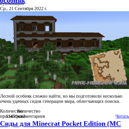
особняк
публикации
Ср., 21 Сентября 2022 г.
Лесной особняк сложно найти, но мы подготовили несколько
очень удачных сидов генерации мира, облегчающих поиски.
Количество
Количество
просмотров
11450
комментариев
2
Читать
Сиды для Minecrat Pocket Edition (MC