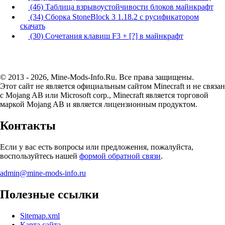
(46) Таблица взрывоустойчивости блоков майнкрафт
(34) Сборка StoneBlock 3 1.18.2 с русификатором
скачать
(30) Сочетания клавиш F3 + [?] в майнкрафт
© 2013 - 2026, Mine-Mods-Info.Ru. Все права защищены.
Этот сайт не является официальным сайтом Minecraft и не связан
с Mojang AB или Microsoft corp., Minecraft является торговой
маркой Mojang AB и является лицензионным продуктом.
Контакты
Если у вас есть вопросы или предложения, пожалуйста,
воспользуйтесь нашей
формой обратной связи
.
admin@mine-mods-info.ru
Полезные ссылки
Sitemap.xml
Карта сайта