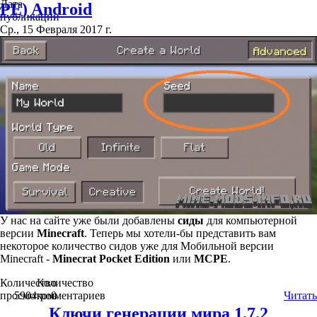
Дата
PE) Android
публикации
Ср., 15 Февраля 2017 г.
У нас на сайте уже были добавлены
сиды
для компьютерной
версии
Minecraft
. Теперь мы хотели-бы представить вам
некоторое количество сидов уже для Мобильной версии
Minecraft -
Minecrat Pocket Edition
или
MCPE
.
Количество
Количество
просмотров
5904
комментариев
0
Читать
Ключи генерации мира 1.7.2