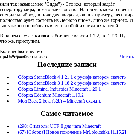
(или так называемые "Сиды") - Это код, который задаёт
генератору мира, некоторые свойства. Например, можно ввести
специальный код, в поле для ввода сидов, и к примеру, весь мир
полностью будет состоять из Лесного биома, либо же горного. И
так можно попробовать ввести любой из нижних ключей.
В нашем случае,
ключи
работают с версии 1.7.2, по 1.7.9. Ну
что-же, приступим.
Количество
Количество
просмотров
41295
комментариев
0
Читать
Последние записи
Сборка StoneBlock 4 1.21.1 с русификатором скачать
Сборка StoneBlock 3 1.18.2 с русификатором скачать
Сборка Liminal Industries Minecraft 1.20.1
Сборка Edenium Minecraft 1.19.2
Мод Back 2 beta (b2b) – Minecraft скачать
Самое читаемое
(290) Символы UTF-8 для чата Minecraft
(67) [Сборка] Новое поколение MrLololoshka [1.15.2]