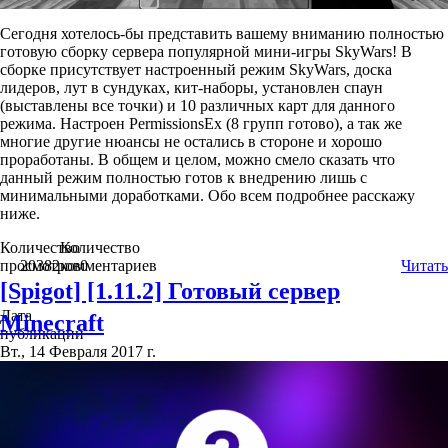
Сегодня хотелось-бы представить вашему вниманию полностью
готовую сборку сервера популярной мини-игры SkyWars! В
сборке присутствует настроенный режим SkyWars, доска
лидеров, лут в сундуках, кит-наборы, установлен спаун
(выставлены все точки) и 10 различных карт для данного
режима. Настроен PermissionsEx (8 групп готово), а так же
многие другие нюансы не остались в стороне и хорошо
проработаны. В общем и целом, можно смело сказать что
данный режим полностью готов к внедрению лишь с
минимальными доработками. Обо всем подробнее расскажу
ниже.
Количество
Количество
просмотров
20382
комментариев
0
Читать
[Spigot] [1.11.2] Готовый сервер
Дата
Minecraft
публикации
Вт., 14 Февраля 2017 г.