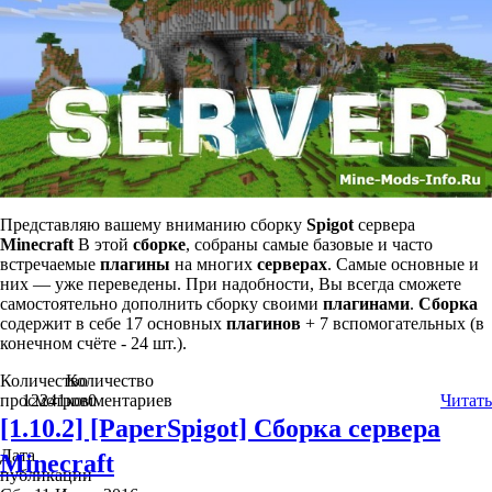
Представляю вашему вниманию сборку
Spigot
сервера
Minecraft
В этой
сборке
, собраны самые базовые и часто
встречаемые
плагины
на многих
серверах
. Самые основные и
них — уже переведены. При надобности, Вы всегда сможете
самостоятельно дополнить сборку своими
плагинами
.
Сборка
содержит в себе 17 основных
плагинов
+ 7 вспомогательных (в
конечном счёте - 24 шт.).
Количество
Количество
просмотров
12241
комментариев
0
Читать
[1.10.2] [PaperSpigot] Сборка сервера
Дата
Minecraft
публикации