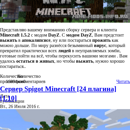
Представляю вашему вниманию сборку сервера и клиента
Minecraft 1.5.2
с модом
DayZ
. С
модом
DayZ
, Вам предстоит
выжить
в
апокалипсисе
, ну или постараться
прожить
как
можно дольше. По миру разнёсся безымянный
вирус
, который
превратил практически всех
людей
в неуправляемых зомби,
готовые пойти на всё, чтобы перекусить вашими мозгами . Вам
удалось
остаться в живых
, но чтобы
выжить
, нужно хорошо
постараться..
Количество
Количество
просмотров
16994
комментариев
0
Читать
Сервер Spigot Minecraft [24 плагина]
Дата
[1.10]
публикации
Вт., 26 Июля 2016 г.