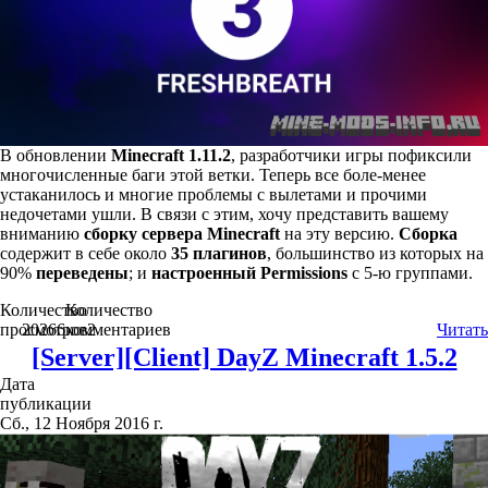
В обновлении
Minecraft 1.11.2
, разработчики игры пофиксили
многочисленные баги этой ветки. Теперь все боле-менее
устаканилось и многие проблемы с вылетами и прочими
недочетами ушли. В связи с этим, хочу представить вашему
вниманию
сборку сервера Minecraft
на эту версию.
Сборка
содержит в себе около
35 плагинов
, большинство из которых на
90%
переведены
; и
настроенный Permissions
с 5-ю группами.
Количество
Количество
просмотров
20266
комментариев
2
Читать
[Server][Client] DayZ Minecraft 1.5.2
Дата
публикации
Сб., 12 Ноября 2016 г.