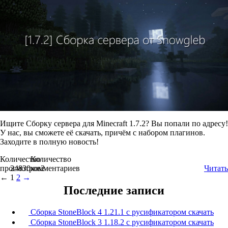
Ищите Сборку сервера для Minecraft 1.7.2? Вы попали по адресу!
У нас, вы сможете её скачать, причём с набором плагинов.
Заходите в полную новость!
Количество
Количество
просмотров
24830
комментариев
2
Читать
←
1
2
→
Последние записи
Сборка StoneBlock 4 1.21.1 с русификатором скачать
Сборка StoneBlock 3 1.18.2 с русификатором скачать