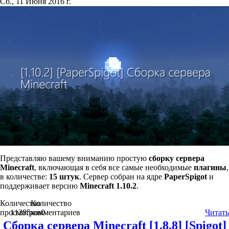
Сб., 11 Июня 2016 г.
Представляю вашему вниманию простую
сборку
сервера
Minecraft
, включающая в себя все самые необходимые
плагины
,
в количестве:
15 штук
. Сервер собран на ядре
PaperSpigot
и
поддерживает версию
Minecraft 1.10.2
.
Количество
Количество
просмотров
11285
комментариев
0
Читать
Сборка сервера Minecraft [1.8.8] [Spigot]