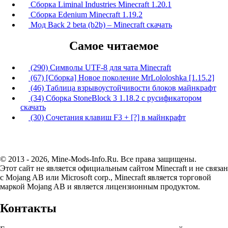
Сборка Liminal Industries Minecraft 1.20.1
Сборка Edenium Minecraft 1.19.2
Мод Back 2 beta (b2b) – Minecraft скачать
Самое читаемое
(290) Символы UTF-8 для чата Minecraft
(67) [Сборка] Новое поколение MrLololoshka [1.15.2]
(46) Таблица взрывоустойчивости блоков майнкрафт
(34) Сборка StoneBlock 3 1.18.2 с русификатором
скачать
(30) Сочетания клавиш F3 + [?] в майнкрафт
© 2013 - 2026, Mine-Mods-Info.Ru. Все права защищены.
Этот сайт не является официальным сайтом Minecraft и не связан
с Mojang AB или Microsoft corp., Minecraft является торговой
маркой Mojang AB и является лицензионным продуктом.
Контакты