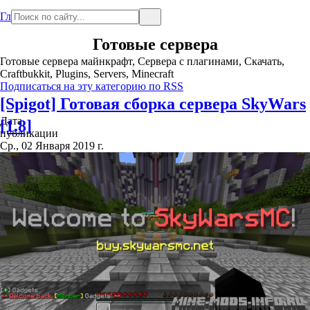
Главная
Готовые сервера
Готовые сервера майнкрафт, Сервера с плагинами, Скачать,
Craftbukkit, Plugins, Servers, Minecraft
Подписаться на эту категорию по RSS
[Spigot] Готовая сборка сервера SkyWars
Дата
[1.8]
публикации
Ср., 02 Января 2019 г.