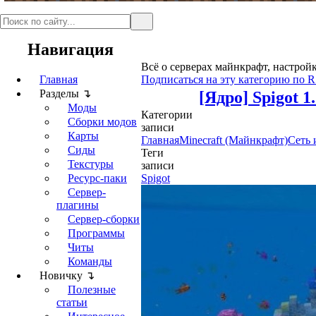
Навигация
Всё о серверах майнкрафт, настрой
Главная
Подписаться на эту категорию по 
Разделы ↴
[Ядро] Spigot 1
Моды
Категории
Сборки модов
записи
Карты
Главная
Minecraft (Майнкрафт)
Сеть 
Сиды
Теги
Текстуры
записи
Ресурс-паки
Spigot
Сервер-
плагины
Сервер-сборки
Программы
Читы
Команды
Новичку ↴
Полезные
статьи