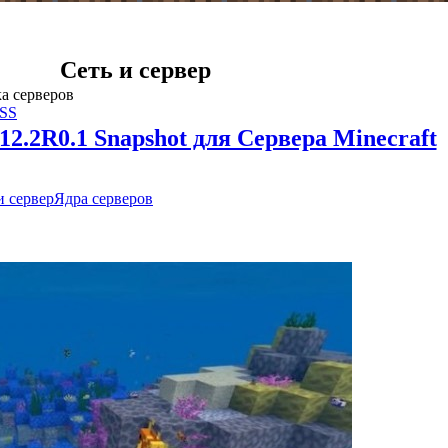
Сеть и сервер
ка серверов
RSS
.12.2R0.1 Snapshot для Сервера Minecraft
и сервер
Ядра серверов