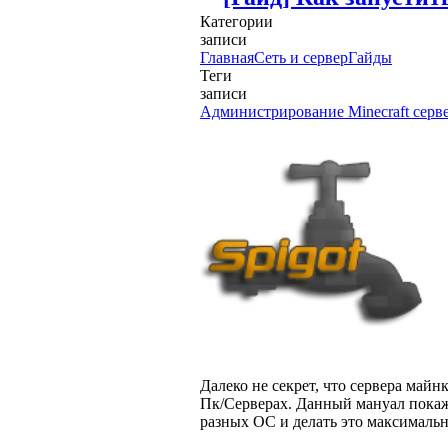
Категории
записи
Главная
Сеть и сервер
Гайды
Теги
записи
Администрирование Minecraft серв
Далеко не секрет, что сервера май
Пк/Серверах. Данный мануал покажет 
разных ОС и делать это максимальн