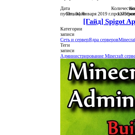
Дата
Количеств
Ко
публикации
Пт., 04 Января 2019 г.
просмотро
12756
ко
[Гайд] Spigot A
Категории
записи
Сеть и сервер
Ядра серверов
Minecra
Теги
записи
Администрирование Minecraft серв