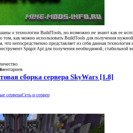
ны о технологии BuildTools, но возможно не знают как ее испо
 о том, как можно использовать BuildTools для получения нужно
м, что непосредственно представляет из себя данная технология 
 инструмент Spigot Api для получения необходимой, стабильной в
личество
мментариев
1
отовая сборка сервера SkyWars [1.8]
ые сервера
Сеть и сервер