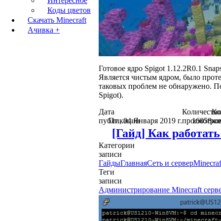
Интересное
Коды цветов
Скачать Minecraft
Ачивка +
Готовое ядро Spigot 1.12.2R0.1 Snap
Является чистым ядром, было проте
таковых проблем не обнаружено. По
Spigot).
Дата
Количеств
Ко
публикации
Пт., 04 Января 2019 г.
просмотро
16058
ко
[Гайд] Как работать
Категории
записи
Гайды
Главная
Сеть и сервер
Minecra
Теги
записи
Администрирование Minecraft серв