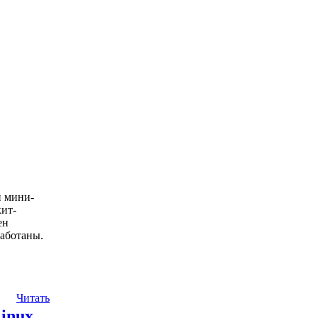
й мини-
кит-
ен
работаны.
Читать
Linux