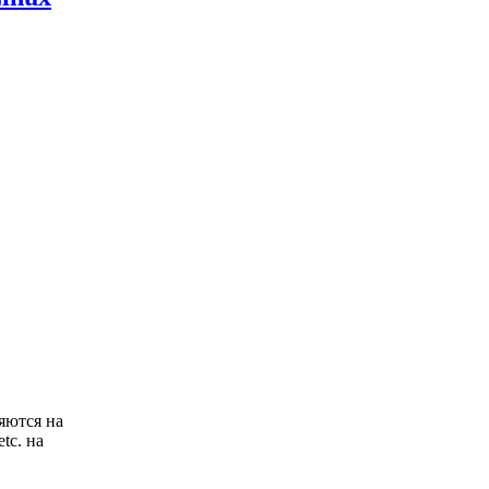
яются на
tc. на