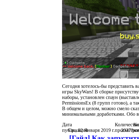
Сегодня хотелось-бы представить 
игры SkyWars! В сборке присутству
наборы, установлен спаун (выставл
PermissionsEx (8 групп готово), а 
В общем и целом, можно смело ска
минимальными доработками. Обо в
Дата
Количеств
Ко
публикации
Ср., 02 Января 2019 г.
просмотро
20373
ко
[Гайд] Как запустить