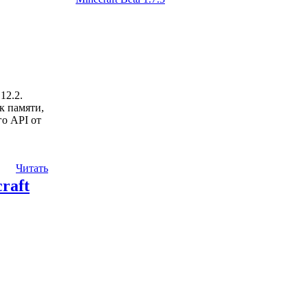
12.2.
к памяти,
го API от
Читать
raft