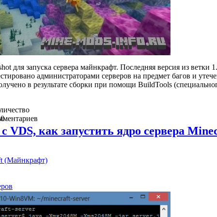
shot для запуска сервера майнкрафт. Последняя версия из ветки 1.
стировано администраторами серверов на предмет багов и утече
лучено в результате сборки при помощи BuildTools (специально
о
личество
в
мментариев
0
 с VDS, как запустить ядро сервера Minec
ft (Майнкрафт)
еров