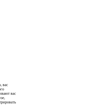
, вас
ого
чивают вас
ое,
трировать