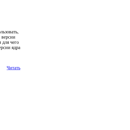
льзовать,
й версии
и для чего
ерсии ядра
Читать