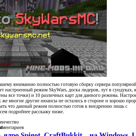
вашему вниманию полностью готовую сборку сервера популярно
ет настроенный режим SkyWars, доска лидеров, лут в сундуках, 
ены все точки) и 10 различных карт для данного режима. Настро
так же многие другие нюансы не остались в стороне и хорошо про
зать что данный режим полностью готов к внедрению лишь с
сем подробнее расскажу ниже.
о
личество
в
мментариев
0
 ядро Spigot, CraftBukkit... на Windows, 