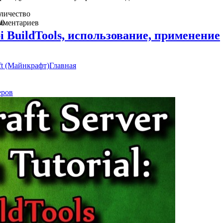
о
личество
в
мментариев
0
pi BuildTools, использование, применение
ft (Майнкрафт)
Главная
еров