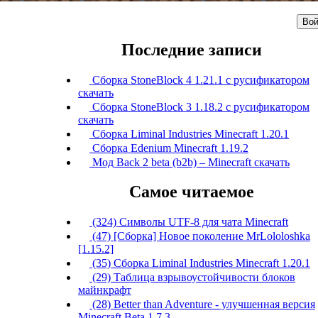
Вой
Последние записи
Сборка StoneBlock 4 1.21.1 с русификатором
скачать
Сборка StoneBlock 3 1.18.2 с русификатором
скачать
Сборка Liminal Industries Minecraft 1.20.1
Сборка Edenium Minecraft 1.19.2
Мод Back 2 beta (b2b) – Minecraft скачать
Самое читаемое
(324) Символы UTF-8 для чата Minecraft
(47) [Сборка] Новое поколение MrLololoshka
[1.15.2]
(35) Сборка Liminal Industries Minecraft 1.20.1
(29) Таблица взрывоустойчивости блоков
майнкрафт
(28) Better than Adventure - улучшенная версия
Minecraft Beta 1.7.3