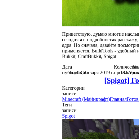
Приветствую, думаю многие наслыша
сегодня я в подробностях расскажу,
ядра. Но сначала, давайте посмотри
применяется. BuildTools - удобный
Bukkit, CraftBukkit, Spigot.
Дата
Количество
Ко
публикации
Чт., 03 Января 2019 г.
просмотров
18172
ко
[Spigot] Г
Категории
записи
Minecraft (Майнкрафт)
Главная
Готов
Теги
записи
Spigot