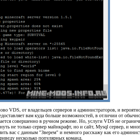
во VDS, от владельцев серверов и администраторов, и вероятно
едоставляет вам куда больше возможностей, в отличии от обычн
делается совершенно в ручном режиме. Но, услуги VDS не ограни
нуть не только сервер майнкрафт, но и сайт, Mysql сервер, и мног
ить вас с данным "Зверем" и немного расскажу как его админис
 приведу несколько популярных команд.