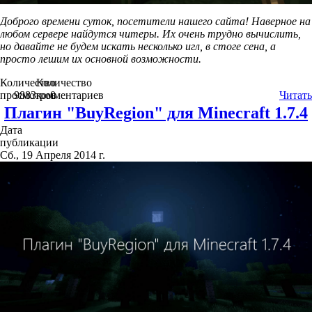
Доброго времени суток, посетители нашего сайта! Наверное на
любом сервере найдутся читеры. Их очень трудно вычислить,
но давайте не будем искать несколько игл, в стоге сена, а
просто лешим их основной возможности.
Количество
Количество
просмотров
9883
комментариев
0
Читать
Плагин "BuyRegion" для Minecraft 1.7.4
Дата
публикации
Сб., 19 Апреля 2014 г.