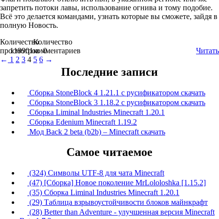
запретить потоки лавы, использование огнива и тому подобие.
Всё это делается командами, узнать которые вы сможете, зайдя в
полную Новость.
Количество
Количество
просмотров
119901
комментариев
0
Читать
←
1
2
3
4
5
6
→
Последние записи
Сборка StoneBlock 4 1.21.1 с русификатором скачать
Сборка StoneBlock 3 1.18.2 с русификатором скачать
Сборка Liminal Industries Minecraft 1.20.1
Сборка Edenium Minecraft 1.19.2
Мод Back 2 beta (b2b) – Minecraft скачать
Самое читаемое
(324) Символы UTF-8 для чата Minecraft
(47) [Сборка] Новое поколение MrLololoshka [1.15.2]
(35) Сборка Liminal Industries Minecraft 1.20.1
(29) Таблица взрывоустойчивости блоков майнкрафт
(28) Better than Adventure - улучшенная версия Minecraft