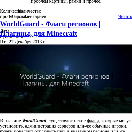
проблем картины, рамки и прочее.
Количество
Количество
просмотров
11017
комментариев
0
Читать
WorldGuard - Флаги регионов |
Дата
Плагины, для Minecraft
публикации
Пт., 27 Декабря 2013 г.
В плагине
WorldGuard
, существуют некие
флаги
, которые могут
установить, администрация серверов или-же обычные игроки.
Флаги поваляют отключить пвп, в указанном регионе или-же