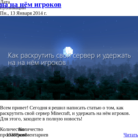
Дата
на на нём игроков
публикации
Пн., 13 Января 2014 г.
Всем привет! Сегодня я решил написать статью о том, как
раскрутить свой сервер Minecraft, и удержать на нём игроков.
Для этого, заходите в полную новость!
Количество
Количество
просмотров
10388
комментариев
0
Читать