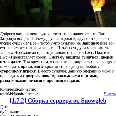
Доброго вам времени суток, посетители нашего сайта. Вас
Затронул вопрос, Почему другие игроки крадут и открывают
чужие сундуки? Всё - потому-что сундуки не
Запривачены
То-
есть не имеют никакой защиты. Что-бы сундуки могли иметь
защиту, Необходимо просто установить плагин
Lwc.
Плагин
Lwc - Представляет собой:
Систему защиты сундуков, дверей
и так далее
. Тем временем, хозяин этого заприваченого сундука,
может дать
права
, для открытия этого сундука, любому
стороннему игроку
. Вместо сундука, данную операцию можно
проводить и с
дверью, люком, нажимными плитами,
раздатчиками, печами и прочими вещами.
Количество
Количество
просмотров
10562
комментариев
0
Читать
[1.7.2] Сборка сервера от Snowgleb
Дата
публикации