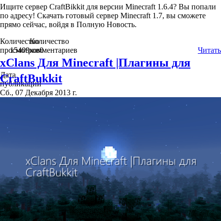
Ищите сервер CraftBikkit для версии Minecraft 1.6.4? Вы попали
по адресу! Скачать готовый сервер Minecraft 1.7, вы сможете
прямо сейчас, войдя в Полную Новость.
Количество
Количество
просмотров
15409
комментариев
0
Читать
xClans Для Minecraft |Плагины для
Дата
CraftBukkit
публикации
Сб., 07 Декабря 2013 г.