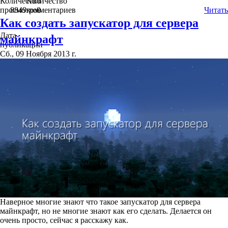
Количество
Количество
просмотров
8849
комментариев
0
Читать
Как создать запускатор для сервера
Дата
майнкрафт
публикации
Сб., 09 Ноября 2013 г.
Наверное многие знают что такое запускатор для сервера
майнкрафт, но не многие знают как его сделать. Делается он
очень просто, сейчас я расскажу как.