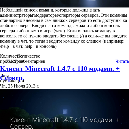
Небольшой список команд, которые должны знать
администраторы\модераторы\операторы серверов. Эти команды
стандартно внесены в сам движок серверов то есть доступны ка
любом сервере. Вводить эти команды можно либо в консоль
сервера либо прямо в игре (чате). Если вводить команду в
консоль, то её нужно вводить без слеша (/) а если-же вы вводите
команду в чат, то тогда вводите команду со слешом (например:
/help - в чат, help - в консоль)
Количество
Количество
просмотров
77327
комментариев
0
Читать
Клиент Minecraft 1.4.7 c 110 модами. +
Дата
Сервер.
публикации
Чт., 25 Июля 2013 г.