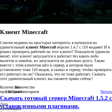
Клиент Minecraft
Совсем недавно на просторах интернета, я наткнулся на
удивительный
клиент Minecraft
версии 1.4.7 с 110 модами! И я
решил проверить рабочий-ли этот клиент? Показатели удивили
меня!, этот клиент запускается и работает без каких-либо
вылетов и ошибок, но запускается он довольно долго. Также
вместе с этим клиентом шёл и сервер, в котором было
установлено тоже 110 модов, я скачал и сервер, чтобы проверить
его работает-ли он? Оказалось, что он тоже работает. Скачать
этот удивительный клиент, вы сможете прямо сейчас!
Количество
Количество
просмотров
13621
комментариев
5
Читать
Скачать готовый сервер Minecraft 1.5.2 c
Дата
установленными плагинами.
публикации