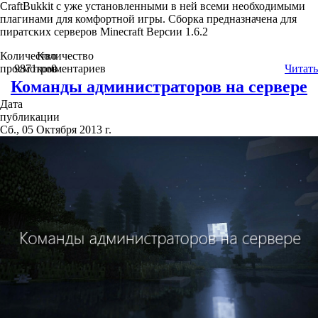
CraftBukkit c уже установленными в ней всеми необходимыми
плагинами для комфортной игры. Сборка предназначена для
пиратских серверов Minecraft Версии 1.6.2
Количество
Количество
просмотров
9871
комментариев
0
Читать
Команды администраторов на сервере
Дата
публикации
Сб., 05 Октября 2013 г.