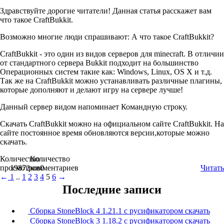
Здравствуйте дорогие читатели! Данная статья расскажет вам
что такое CraftBukkit.
Возможно многие люди спрашивают: А что такое CraftBukkit?
CraftBukkit - это один из видов серверов для minecraft. В отличии
от стандартного сервера Bukkit подходит на большинство
Операционных систем такие как: Windows, Linux, OS X и т.д.
Так же на CraftBukkit можно устанавливать различные плагины,
которые дополняют и делают игру на сервере лучше!
Данный сервер видом напоминает Командную строку.
Скачать CraftBukkit можно на официальном сайте CraftBukkit. На
сайте постоянное время обновляются версии,которые можно
скачать.
Количество
Количество
просмотров
19872
комментариев
0
Читать
←
1
..
1
2
3
4
5
6
→
Последние записи
Сборка StoneBlock 4 1.21.1 с русификатором скачать
Сборка StoneBlock 3 1.18.2 с русификатором скачать