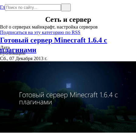
Главная
Сеть и сервер
Всё о серверах майнкрафт, настройка серверов
Подписаться на эту категорию по RSS
Готовый сервер Minecraft 1.6.4 с
Дата
плагинами
публикации
Сб., 07 Декабря 2013 г.