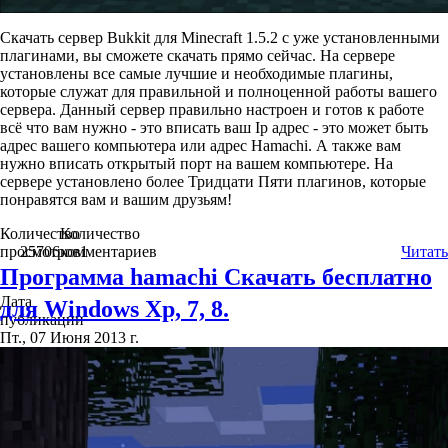
Скачать сервер Bukkit для Minecraft 1.5.2 с уже установленными
плагинами, вы сможете скачать прямо сейчас. На сервере
установлены все самые лучшие и необходимые плагины,
которые служат для правильной и полноценной работы вашего
сервера. Данный сервер правильно настроен и готов к работе
всё что вам нужно - это вписать ваш Ip адрес - это может быть
адрес вашего компьютера или адрес Hamachi. А также вам
нужно вписать открытый порт на вашем компьютере. На
сервере установлено более Тридцати Пяти плагинов, которые
понравятся вам и вашим друзьям!
Количество
Количество
просмотров
25706
комментариев
1
Читать
Программа hamachi Скачать бесплатно
Дата
для Windows Xp, 7, 8.
публикации
Пт., 07 Июня 2013 г.