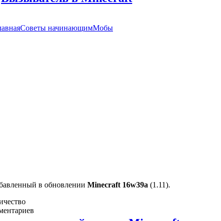
лавная
Советы начинающим
Мобы
обавленный в обновлении
Minecraft 16w39a
(1.11).
ичество
ментариев