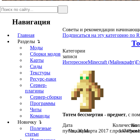
Навигация
Советы и рекомендации начинающим
Главная
Подписаться на эту категорию по 
Разделы ↴
То
Моды
Категории
Сборки модов
записи
Карты
Интересное
Minecraft (Майнкрафт)
Г
Сиды
Текстуры
Ресурс-паки
Сервер-
плагины
Сервер-сборки
Программы
Читы
Тотем бессмертия
-
предмет
, с по
Команды
Новичку ↴
Дата
Количество
Кол
Полезные
публикации
Чт., 30 Марта 2017 г.
просмотров
14748
ком
1
статьи