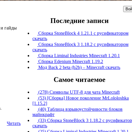
Вой
Последние записи
 и гайды
Сборка StoneBlock 4 1.21.1 с русификатором
скачать
Сборка StoneBlock 3 1.18.2 с русификатором
скачать
Сборка Liminal Industries Minecraft 1.20.1
Сборка Edenium Minecraft 1.19.2
Мод Back 2 beta (b2b) – Minecraft скачать
Самое читаемое
(278) Символы UTF-8 для чата Minecraft
(53) [Сборка] Новое поколение MrLololoshka
[1.15.2]
.
(40) Таблица взрывоустойчивости блоков
майнкрафт
(33) Сборка StoneBlock 3 1.18.2 с русификато
Читать
скачать
(25) Сборка Liminal Industries Minecraft 1.20.1