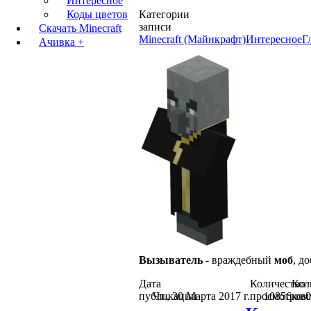
Интересное
Коды цветов
Категории
записи
Скачать Minecraft
Minecraft (Майнкрафт)
Интересное
Г
Ачивка +
Вызыватель
- враждебный
моб
, д
Дата
Количество
Кол
публикации
Чт., 30 Марта 2017 г.
просмотров
10856
ком
0