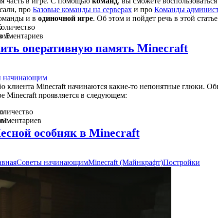
ая часть в игре. С помощью
команд
, вы сможете воспользоватьс
сали, про
Базовые команды на серверах
и про
Команды админист
команды и в
одиночной игре
. Об этом и пойдет речь в этой статье
о
оличество
в
комментариев
5
ить оперативную память Minecraft
ы начинающим
бо клиента Minecraft начинаются какие-то непонятные глюки. О
е Minecraft проявляется в следующем:
о
оличество
ов
омментариев
1
есной особняк в Minecraft
авная
Советы начинающим
Minecraft (Майнкрафт)
Постройки