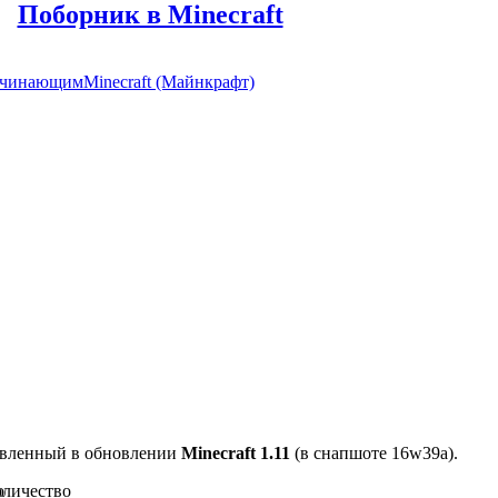
Поборник в Minecraft
ачинающим
Minecraft (Майнкрафт)
авленный в обновлении
Minecraft 1.11
(в снапшоте 16w39a).
о
личество