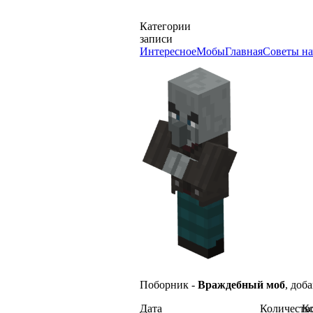
Категории
записи
Интересное
Мобы
Главная
Советы н
Поборник -
Враждебный
моб
, доб
Дата
Количеств
Ко