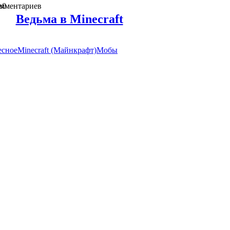
в
омментариев
0
Ведьма в Minecraft
есное
Minecraft (Майнкрафт)
Мобы