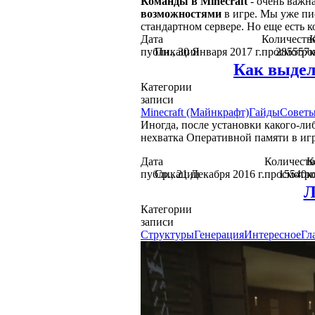
Команды в Minecraft
- очень важн
возможностями
в игре. Мы уже пи
стандартном сервере. Но еще есть 
Дата
Количеств
К
публикации
Пн., 30 Января 2017 г.
просмотро
285557
Как выдел
Категории
записи
Minecraft (Майнкрафт)
Гайды
Совет
Иногда, после установки какого-ли
нехватка Оперативной памяти в игр
Дата
Количеств
К
публикации
Ср., 21 Декабря 2016 г.
просмотр
15540
к
Л
Категории
записи
Структуры
Генерация
Интересное
Гл