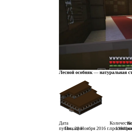
Лесной особняк
—
натуральная с
Дата
Количеств
Ко
публикации
Пн., 28 Ноября 2016 г.
просмотро
11941
к