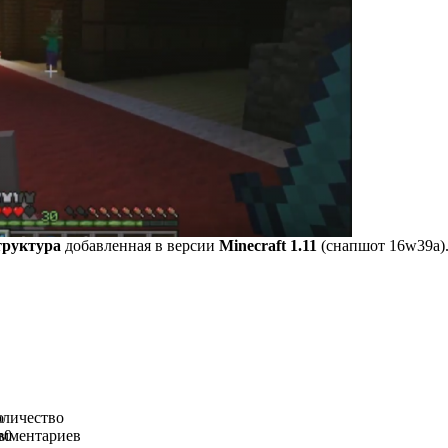
труктура
добавленная в версии
Minecraft 1.11
(снапшот 16w39a)
о
личество
в
омментариев
0