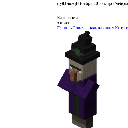
публикации
Пн., 28 Ноября 2016 г.
просмотро
14692
к
Категории
записи
Главная
Советы начинающим
Интер