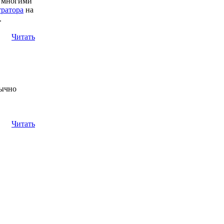
я многими
ратора
на
.
Читать
бычно
Читать