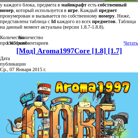
у каждого блока, предмета в
майнкрафт
есть
собственный
номер
, который используется в
игре
. Каждый
предмет
пронумерован и вызывается по собственному
номеру
. Ниже,
представлена таблица с
Id
каждого из всех
предметов
. Таблица
на данный момент актуальна (версии 1.8.7-1.8.8).
Количество
Количество
просмотров
13651
комментариев
0
Читать
[Мод] Aroma1997Core [1.8] [1.7]
Дата
публикации
Ср., 07 Января 2015 г.