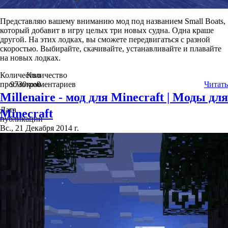
Представляю вашему вниманию мод под названием Small Boats,
который добавит в игру целых три новых судна. Одна краше
другой. На этих лодках, вы сможете передвигаться с разной
скоростью. Выбирайте, скачивайте, устанавливайте и плавайте
на новых лодках.
Количество
Количество
просмотров
9730
комментариев
0
Читать
Millenaire - мод для Minecraft | Моды для
Дата
Minecraft
публикации
Вс., 21 Декабря 2014 г.