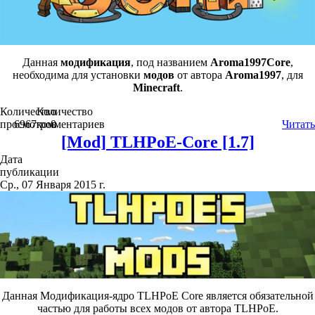
Данная
модификация
, под названием
Aroma1997Core
,
необходима для установки
модов
от автора
Aroma1997
, для
Minecraft
.
Количество
Количество
просмотров
6967
комментариев
0
Читать
[Mod] TLHPoE-Core [1.7]
Дата
публикации
Ср., 07 Января 2015 г.
Данная Модификация-ядро TLHPoE Core является обязательной
частью для работы всех модов от автора TLHPoE.