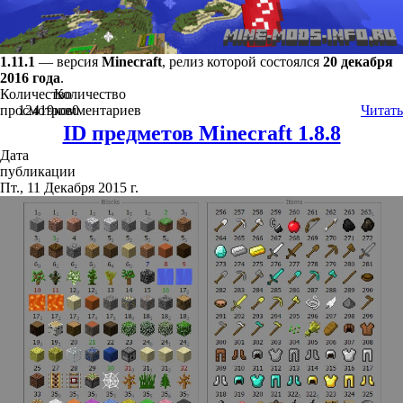
1.11.1
— версия
Minecraft
, релиз которой состоялся
20 декабря
2016 года
.
Количество
Количество
просмотров
12419
комментариев
0
Читать
ID предметов Minecraft 1.8.8
Дата
публикации
Пт., 11 Декабря 2015 г.