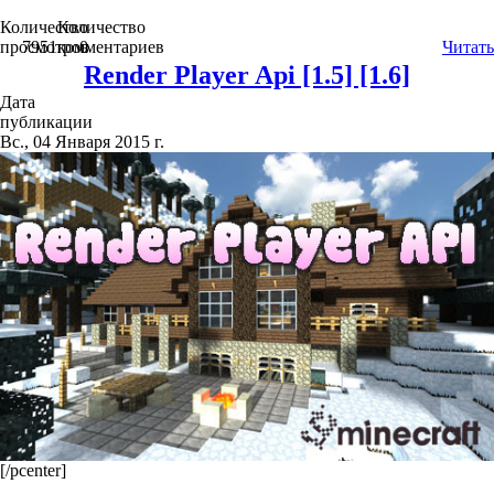
Количество
Количество
просмотров
7951
комментариев
0
Читать
Render Player Api [1.5] [1.6]
Дата
публикации
Вс., 04 Января 2015 г.
[/pcenter]