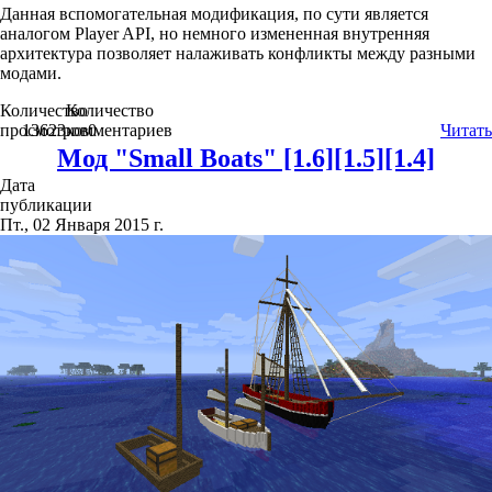
Данная вспомогательная модификация, по сути является
аналогом Player API, но немного измененная внутренняя
архитектура позволяет налаживать конфликты между разными
модами.
Количество
Количество
просмотров
13623
комментариев
0
Читать
Мод "Small Boats" [1.6][1.5][1.4]
Дата
публикации
Пт., 02 Января 2015 г.