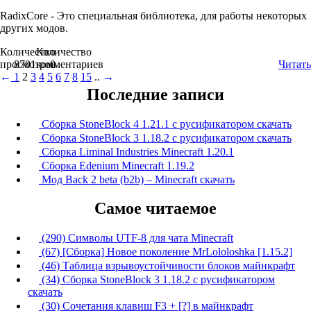
RadixCore - Это специальная библиотека, для работы некоторых
других модов.
Количество
Количество
просмотров
8701
комментариев
0
Читать
←
1
2
3
4
5
6
7
8
15
..
→
Последние записи
Сборка StoneBlock 4 1.21.1 с русификатором скачать
Сборка StoneBlock 3 1.18.2 с русификатором скачать
Сборка Liminal Industries Minecraft 1.20.1
Сборка Edenium Minecraft 1.19.2
Мод Back 2 beta (b2b) – Minecraft скачать
Самое читаемое
(290) Символы UTF-8 для чата Minecraft
(67) [Сборка] Новое поколение MrLololoshka [1.15.2]
(46) Таблица взрывоустойчивости блоков майнкрафт
(34) Сборка StoneBlock 3 1.18.2 с русификатором
скачать
(30) Сочетания клавиш F3 + [?] в майнкрафт