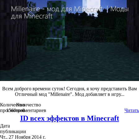
Всем доброго времени суток! Сегодня, я хочу представить Вам
Отличный мод "Millenaire". Мод добавляет в игру...
Количество
Количество
просмотров
1560
комментариев
0
Читать
ID всех эффектов в Minecraft
Дата
публикации
Чт., 27 Ноября 2014 г.