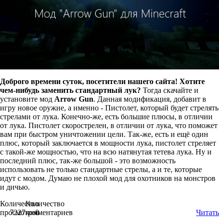
Доброго времени суток, посетители нашего сайта! Хотите
чем-нибудь заменить стандартный лук?
Тогда скачайте и
установите мод
Arrow Gun
. Данная модификация, добавит в
игру новое оружие, а именно - Пистолет, который будет стрелять
стрелами от лука. Конечно-же, есть большие плюсы, в отличии
от лука. Пистолет скорострелен, в отличии от лука, что поможет
вам при быстром уничтожении цели. Так-же, есть и ещё один
плюс, который заключается в мощности лука, пистолет стреляет
с такой-же мощностью, что на всю натянутая тетева лука. Ну и
последний плюс, так-же большой - это возможность
использовать не только стандартные стрелы, а и те, которые
идут с модом. Думаю не плохой мод для охотников на монстров
и дичью.
Количество
Количество
просмотров
7227
комментариев
0
Читать