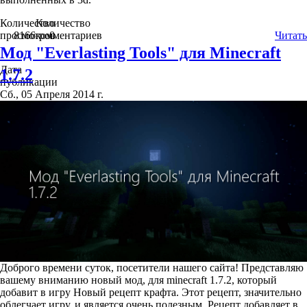
Количество
Количество
просмотров
8166
комментариев
0
Читать
Мод "Everlasting Tools" для Minecraft
Дата
1.7.2
публикации
Сб., 05 Апреля 2014 г.
Доброго времени суток, посетители нашего сайта! Представляю
вашему вниманию новый мод, для minecraft 1.7.2, который
добавит в игру Новый рецепт крафта. Этот рецепт, значительно
облегчает игру, и является очень полезным. Рецепт добавляет в