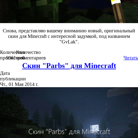
Снова, представляю вашему вниманию новый, оригинальный
скин для Minecraft с интересной задумкой, под названием
"GvLak".
Количество
Количество
просмотров
9061
комментариев
0
Читать
Скин "Parbs" для Minecraft
Дата
публикации
Чт., 01 Мая 2014 г.