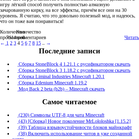
игру лёгкий способ получить полностью алмазную
зачарованную кирку, на все эффекты, причём все они на 30
уровень. Я считаю, что это довольно полезный мод, и надеюсь,
что он тоже вам понравиться!
Количество
Количество
просмотров
7614
комментариев
0
Читать
←
1
2
3
4
5
6
7
8
15
..
→
Последние записи
Сборка StoneBlock 4 1.21.1 с русификатором скачать
Сборка StoneBlock 3 1.18.2 с русификатором скачать
Сборка Liminal Industries Minecraft 1.20.1
Сборка Edenium Minecraft 1.19.2
Мод Back 2 beta (b2b) – Minecraft скачать
Самое читаемое
(230) Символы UTF-8 для чата Minecraft
(43) [Сборка] Новое поколение MrLololoshka [1.15.2]
(39) Таблица взрывоустойчивости блоков майнкрафт
(38) Включить использование читов в уже созданной