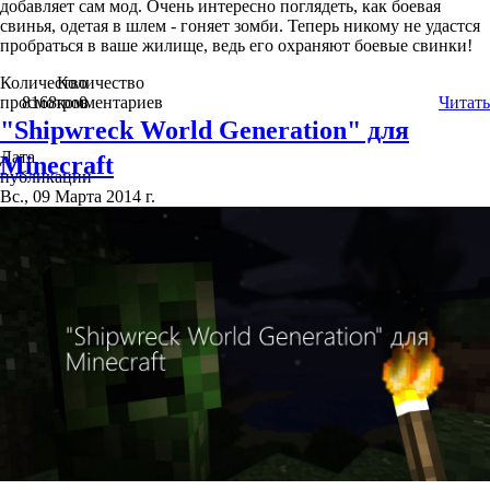
добавляет сам мод. Очень интересно поглядеть, как боевая
свинья, одетая в шлем - гоняет зомби. Теперь никому не удастся
пробраться в ваше жилище, ведь его охраняют боевые свинки!
Количество
Количество
просмотров
8168
комментариев
0
Читать
"Shipwreck World Generation" для
Дата
Minecraft
публикации
Вс., 09 Марта 2014 г.