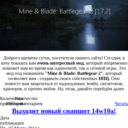
Доброго времени суток, посетители нашего сайта! Сегодня, я
хочу показать вам
очень интересный мод
, который непременно
поможет вам во время как одиночной, так и сетевой игры. Это
мод под названием
"Mine & Blade: Battlegear 2"
, который
позволяет вам - создавать своих собственных
HПЦ
. Они
помогут вам защититься от надоедливых зомби, скелетонов,
криперов, и прочих мобов. Ну, чтож, давайте перейдём далее.
Количество
Количество
просмотров
8893
комментариев
0
Читать
Выходит новый снапшот 14w10a!
Дата
публикации