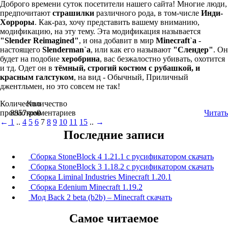
Доброго времени суток посетители нашего сайта! Многие люди,
предпочитают
страшилки
различного рода, в том-числе
Инди-
Хорроры
. Как-раз, хочу представить вашему вниманию,
модификацию, на эту тему. Эта модификация называется
"Slender Reimagined"
, и она добавит в мир
Minecraft`a
-
настоящего
Slenderman`a
, или как его называют
"Слендер"
. Он
будет на подобие
херобрина
, вас безжалостно убивать, охотится
и тд. Одет он в
тёмный, строгий костюм с рубашкой, и
красным галстуком
, на вид - Обычный, Приличный
джентльмен, но это совсем не так!
Количество
Количество
просмотров
8857
комментариев
0
Читать
←
1
..
4
5
6
7
8
9
10
11
15
..
→
Последние записи
Сборка StoneBlock 4 1.21.1 с русификатором скачать
Сборка StoneBlock 3 1.18.2 с русификатором скачать
Сборка Liminal Industries Minecraft 1.20.1
Сборка Edenium Minecraft 1.19.2
Мод Back 2 beta (b2b) – Minecraft скачать
Самое читаемое