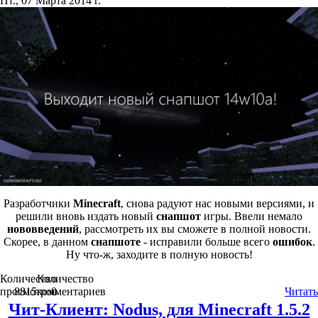
Пт., 07 Марта 2014 г.
Разработчики
Minecraft
, снова радуют нас новыми версиями, и
решили вновь издать новый
снапшот
игры. Ввели немало
нововведений
, рассмотреть их вы сможете в полной новости.
Скорее, в данном
снапшоте
- исправили больше всего
ошибок
.
Ну что-ж, заходите в полную новость!
Количество
Количество
просмотров
8815
комментариев
0
Читать
Чит-Клиент: Nodus, для Minecraft 1.5.2