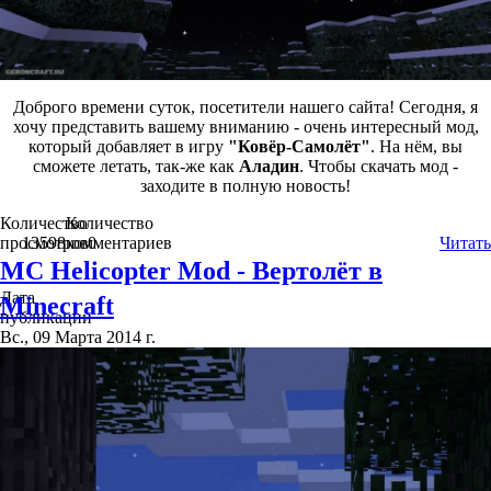
Доброго времени суток, посетители нашего сайта! Сегодня, я
хочу представить вашему вниманию - очень интересный мод,
который добавляет в игру
"Ковёр-Самолёт"
. На нём, вы
сможете летать, так-же как
Аладин
. Чтобы скачать мод -
заходите в полную новость!
Количество
Количество
просмотров
13598
комментариев
0
Читать
MC Helicopter Mod - Вертолёт в
Дата
Minecraft
публикации
Вс., 09 Марта 2014 г.