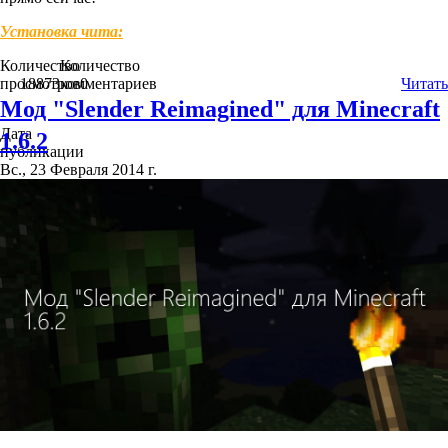
Установка чита:
Количество
Количество
просмотров
18873
комментариев
0
Читать
Мод "Slender Reimagined" для Minecraft
Дата
1.6.2
публикации
Вс., 23 Февраля 2014 г.