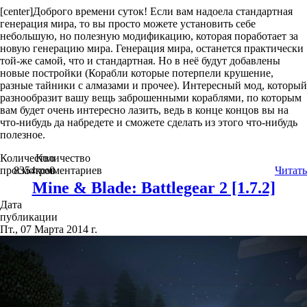
[center]Доброго времени суток! Если вам надоела стандартная
генерация мира, то вы просто можете установить себе
небольшую, но полезную модификацию, которая поработает за
новую генерацию мира. Генерация мира, останется практически
той-же самой, что и стандартная. Но в неё будут добавлены
новые постройки (Корабли которые потерпели крушение,
разные тайники с алмазами и прочее). Интересный мод, который
разнообразит вашу вещь заброшенными кораблями, по которым
вам будет очень интересно лазить, ведь в конце концов вы на
что-нибудь да набредете и сможете сделать из этого что-нибудь
полезное.
Количество
Количество
просмотров
8354
комментариев
0
Читать
Mine & Blade: Battlegear 2 [1.7.2]
Дата
публикации
Пт., 07 Марта 2014 г.