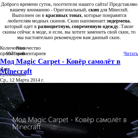
Доброго времени суток, посетители нашего сайта! Представляю
вашему вниманию - Оригинальный,
скин
для Minecraft.
Выполнен он в
красивых тонах
, которые понравятся
любителям модных скинов. Скин напоминает
эндермена
,
который одет в
разноцветную, современную одежду
. Такие
скины сейчас в моде, и если, вы хотите заменить свой скин, то
мы настоятельно рекомендуем вам данный скин.
Количество
Количество
просмотров
9671
комментариев
0
Читать
Мод Magic Carpet - Ковёр самолёт в
Дата
Minecraft
публикации
Ср., 12 Марта 2014 г.