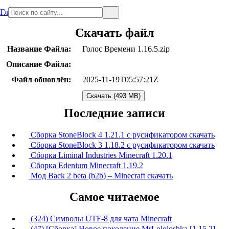
Главная
Скачать файл
Название Файла:
Голос Времени 1.16.5.zip
Описание Файла:
Файл обновлён:
2025-11-19T05:57:21Z
Скачать (493 MB)
Последние записи
Сборка StoneBlock 4 1.21.1 с русификатором скачать
Сборка StoneBlock 3 1.18.2 с русификатором скачать
Сборка Liminal Industries Minecraft 1.20.1
Сборка Edenium Minecraft 1.19.2
Мод Back 2 beta (b2b) – Minecraft скачать
Самое читаемое
(324) Символы UTF-8 для чата Minecraft
(47) [Сборка] Новое поколение MrLololoshka [1.15.2]