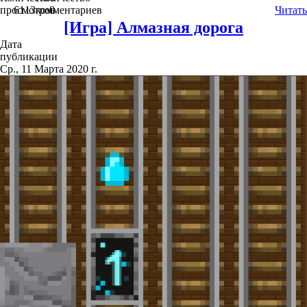
просмотров
6113
комментариев
0
Читать
[Игра] Алмазная дорога
Дата
публикации
Ср., 11 Марта 2020 г.