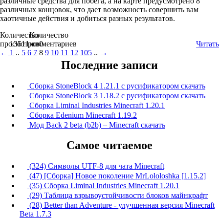
различные средства для побега, а на карте предусмотрено 8
различных концовок, что дает возможность совершить вам
хаотичные действия и добиться разных результатов.
Количество
Количество
просмотров
13511
комментариев
0
Читать
←
1
..
5
6
7
8
9
10
11
12
105
..
→
Последние записи
Сборка StoneBlock 4 1.21.1 с русификатором скачать
Сборка StoneBlock 3 1.18.2 с русификатором скачать
Сборка Liminal Industries Minecraft 1.20.1
Сборка Edenium Minecraft 1.19.2
Мод Back 2 beta (b2b) – Minecraft скачать
Самое читаемое
(324) Символы UTF-8 для чата Minecraft
(47) [Сборка] Новое поколение MrLololoshka [1.15.2]
(35) Сборка Liminal Industries Minecraft 1.20.1
(29) Таблица взрывоустойчивости блоков майнкрафт
(28) Better than Adventure - улучшенная версия Minecraft
Beta 1.7.3