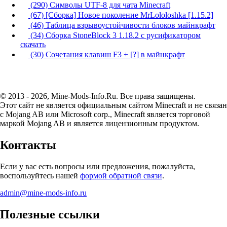
(290) Символы UTF-8 для чата Minecraft
(67) [Сборка] Новое поколение MrLololoshka [1.15.2]
(46) Таблица взрывоустойчивости блоков майнкрафт
(34) Сборка StoneBlock 3 1.18.2 с русификатором
скачать
(30) Сочетания клавиш F3 + [?] в майнкрафт
© 2013 - 2026, Mine-Mods-Info.Ru. Все права защищены.
Этот сайт не является официальным сайтом Minecraft и не связан
с Mojang AB или Microsoft corp., Minecraft является торговой
маркой Mojang AB и является лицензионным продуктом.
Контакты
Если у вас есть вопросы или предложения, пожалуйста,
воспользуйтесь нашей
формой обратной связи
.
admin@mine-mods-info.ru
Полезные ссылки