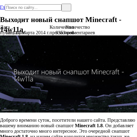
Главная
Выходит новый снапшот Minecraft -
Дата
Количество
Количество
14w11a
публикации
Пт., 14 Марта 2014 г.
просмотров
9353
комментариев
0
Доброго времени суток, посетители нашего сайта. Представляю
вашему вниманию новый снапшот
Minecraft 1.8
. Он добавляет
много достаточно много интересное. Это очередной снапшот
Minecraft 1.8
, на нашем сайте находится множество таких-же