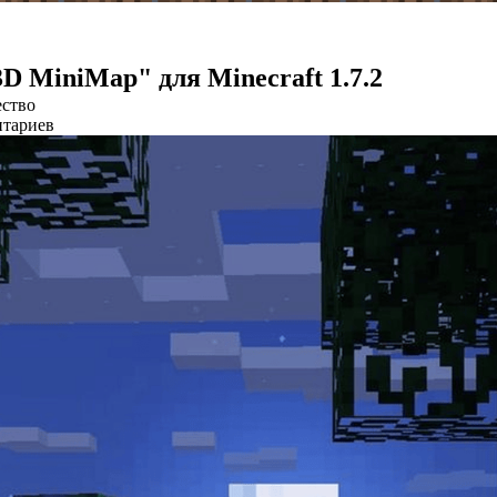
D MiniMap" для Minecraft 1.7.2
ство
нтариев