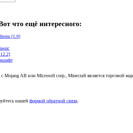
Вот что ещё интересного:
tems [1.9]
assic
12.2]
нкрафт
 с Mojang AB или Microsoft corp., Minecraft является торговой 
ьзуйтесь нашей
формой обратной связи
.