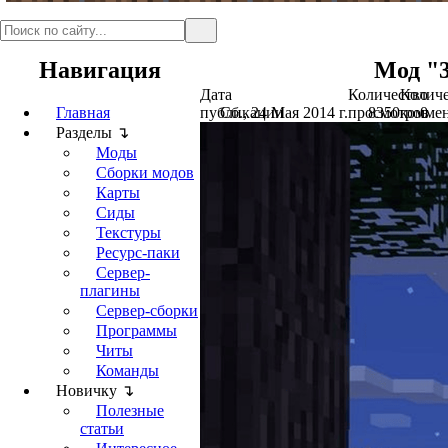
Навигация
Мод "3
Дата
Количество
Количе
Главная
публикации
Сб., 24 Мая 2014 г.
просмотров
8350
комме
0
Разделы ↴
Моды
Сборки модов
Карты
Сиды
Текстуры
Ресурс-паки
Сервер-
плагины
Сервер-сборки
Программы
Читы
Команды
Новичку ↴
Полезные
статьи