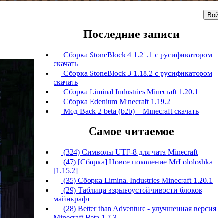
Вой
Последние записи
Сборка StoneBlock 4 1.21.1 с русификатором
скачать
Сборка StoneBlock 3 1.18.2 с русификатором
скачать
Сборка Liminal Industries Minecraft 1.20.1
Сборка Edenium Minecraft 1.19.2
Мод Back 2 beta (b2b) – Minecraft скачать
Самое читаемое
(324) Символы UTF-8 для чата Minecraft
(47) [Сборка] Новое поколение MrLololoshka
[1.15.2]
(35) Сборка Liminal Industries Minecraft 1.20.1
(29) Таблица взрывоустойчивости блоков
майнкрафт
(28) Better than Adventure - улучшенная версия
Minecraft Beta 1.7.3