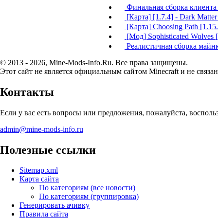
Финальная сборка клиента M
[Карта] [1.7.4] - Dark Matter
[Карта] Сhoosing Path [1.15.
[Мод] Sophisticated Wolves [1
Реалистичная сборка майнк
© 2013 - 2026, Mine-Mods-Info.Ru. Все права защищены.
Этот сайт не является официальным сайтом Minecraft и не связан
Контакты
Если у вас есть вопросы или предложения, пожалуйста, воспол
admin@mine-mods-info.ru
Полезные ссылки
Sitemap.xml
Карта сайта
По категориям (все новости)
По категориям (группировка)
Генерировать ачивку
Правила сайта