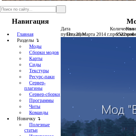
Навигация
Мо
Дата
Количество
Коли
Главная
публикации
Пт., 28 Марта 2014 г.
просмотров
9522
комм
0
Разделы ↴
Моды
Сборки модов
Карты
Сиды
Текстуры
Ресурс-паки
Сервер-
плагины
Сервер-сборки
Программы
Читы
Команды
Новичку ↴
Полезные
статьи