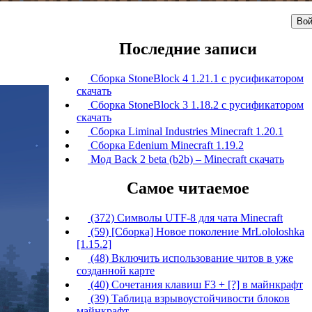
Вой
Последние записи
Сборка StoneBlock 4 1.21.1 с русификатором
скачать
Сборка StoneBlock 3 1.18.2 с русификатором
скачать
Сборка Liminal Industries Minecraft 1.20.1
Сборка Edenium Minecraft 1.19.2
Мод Back 2 beta (b2b) – Minecraft скачать
Самое читаемое
(372) Символы UTF-8 для чата Minecraft
(59) [Сборка] Новое поколение MrLololoshka
[1.15.2]
(48) Включить использование читов в уже
созданной карте
(40) Сочетания клавиш F3 + [?] в майнкрафт
(39) Таблица взрывоустойчивости блоков
майнкрафт