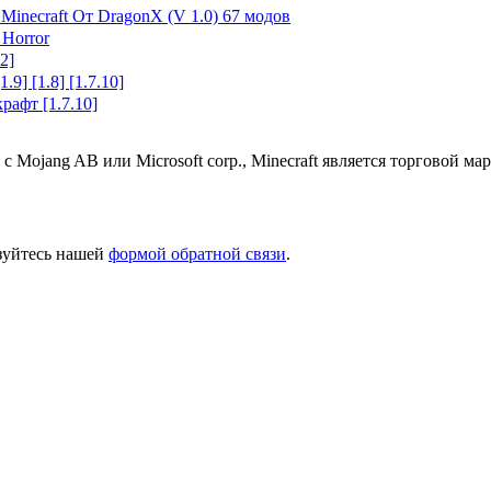
inecraft От DragonX (V 1.0) 67 модов
 Horror
2]
.9] [1.8] [1.7.10]
рафт [1.7.10]
 с Mojang AB или Microsoft corp., Minecraft является торговой 
ьзуйтесь нашей
формой обратной связи
.