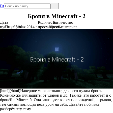
Главная
Броня в Minecraft - 2
Дата
Количество
Количество
публикации
Пн., 05 Мая 2014 г.
просмотров
11100
комментариев
0
[html][/html]Наверное многие знают, для чего нужна броня.
Конечно-же для защиты от ударов и др. Так-же, это работает и с
бронёй в Minecraft. Она защищает вас от повреждений, взрывов,
тем-самым поглощая весь урон на себя. Давайте поближе,
разберём эту тему.