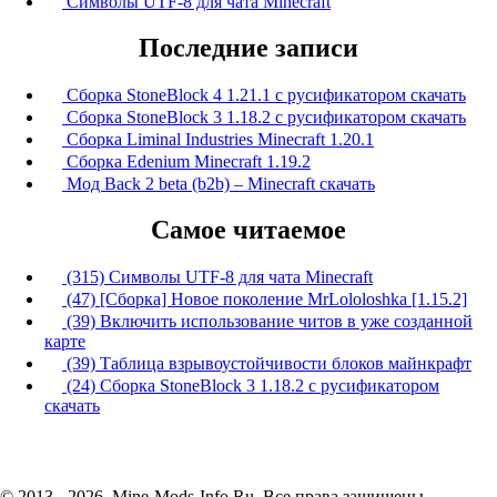
Символы UTF-8 для чата Minecraft
Последние записи
Сборка StoneBlock 4 1.21.1 с русификатором скачать
Сборка StoneBlock 3 1.18.2 с русификатором скачать
Сборка Liminal Industries Minecraft 1.20.1
Сборка Edenium Minecraft 1.19.2
Мод Back 2 beta (b2b) – Minecraft скачать
Самое читаемое
(315) Символы UTF-8 для чата Minecraft
(47) [Сборка] Новое поколение MrLololoshka [1.15.2]
(39) Включить использование читов в уже созданной
карте
(39) Таблица взрывоустойчивости блоков майнкрафт
(24) Сборка StoneBlock 3 1.18.2 с русификатором
скачать
© 2013 - 2026, Mine-Mods-Info.Ru. Все права защищены.