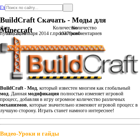
Главная
BuildCraft Скачать - Моды для
Дата
Количество
Количество
Minecraft
публикации
Пт., 24 Января 2014 г.
просмотров
10379
комментариев
0
BuildCraft
-
Мод
, который известен многим как глобальный
мод
. Данная
модификация
полностью изменяет игровой
процесс, добавляя в игру огромное количество различных
механизмов
, которые значительно изменяют игровой процесс в
лучшую сторону. Играть станет намного интереснее!
Видео-Уроки и гайды