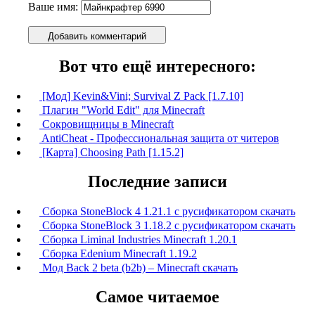
Ваше имя:
Добавить комментарий
Вот что ещё интересного:
[Мод] Kevin&Vini; Survival Z Pack [1.7.10]
Плагин "World Edit" для Minecraft
Сокровищницы в Minecraft
AntiCheat - Профессиональная защита от читеров
[Карта] Сhoosing Path [1.15.2]
Последние записи
Сборка StoneBlock 4 1.21.1 с русификатором скачать
Сборка StoneBlock 3 1.18.2 с русификатором скачать
Сборка Liminal Industries Minecraft 1.20.1
Сборка Edenium Minecraft 1.19.2
Мод Back 2 beta (b2b) – Minecraft скачать
Самое читаемое