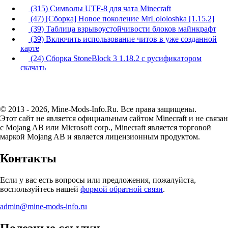
(315) Символы UTF-8 для чата Minecraft
(47) [Сборка] Новое поколение MrLololoshka [1.15.2]
(39) Таблица взрывоустойчивости блоков майнкрафт
(39) Включить использование читов в уже созданной
карте
(24) Сборка StoneBlock 3 1.18.2 с русификатором
скачать
© 2013 - 2026, Mine-Mods-Info.Ru. Все права защищены.
Этот сайт не является официальным сайтом Minecraft и не связан
с Mojang AB или Microsoft corp., Minecraft является торговой
маркой Mojang AB и является лицензионным продуктом.
Контакты
Если у вас есть вопросы или предложения, пожалуйста,
воспользуйтесь нашей
формой обратной связи
.
admin@mine-mods-info.ru
Полезные ссылки