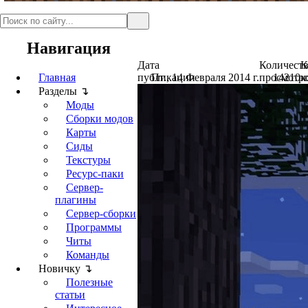
Навигация
Дата
Количест
К
Главная
публикации
Пт., 14 Февраля 2014 г.
просмотр
14210
к
Разделы ↴
Моды
Сборки модов
Карты
Сиды
Текстуры
Ресурс-паки
Сервер-
плагины
Сервер-сборки
Программы
Читы
Команды
Новичку ↴
Полезные
статьи