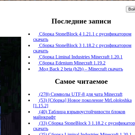
Вой
Последние записи
Сборка StoneBlock 4 1.21.1 с русификатором
скачать
Сборка StoneBlock 3 1.18.2 с русификатором
скачать
Сборка Liminal Industries Minecraft 1.20.1
Сборка Edenium Minecraft 1.19.2
Мод Back 2 beta (b2b) – Minecraft скачать
Самое читаемое
(278) Символы UTF-8 для чата Minecraft
(53) [Сборка] Новое поколение MrLololoshka
[1.15.2]
(40) Таблица взрывоустойчивости блоков
майнкрафт
(33) Сборка StoneBlock 3 1.18.2 с русификато
скачать
(25) Сборка Liminal Industries Minecraft 1.20.1