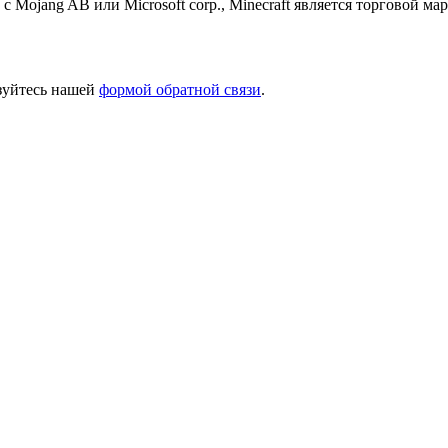
 с Mojang AB или Microsoft corp., Minecraft является торговой 
ьзуйтесь нашей
формой обратной связи
.