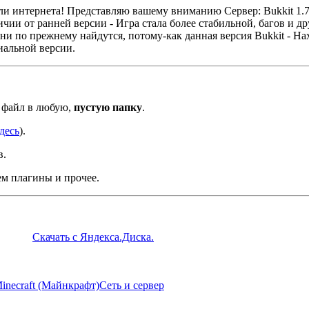
ли интернета! Представляю вашему вниманию Сервер: Bukkit 1.7
отличии от ранней версии - Игра стала более стабильной, багов и д
ни по прежнему найдутся, потому-как данная версия Bukkit - На
иальной версии.
файл в любую,
пустую папку
.
десь
).
в.
ем плагины и прочее.
Скачать с Яндекса.Диска.
inecraft (Майнкрафт)
Сеть и сервер