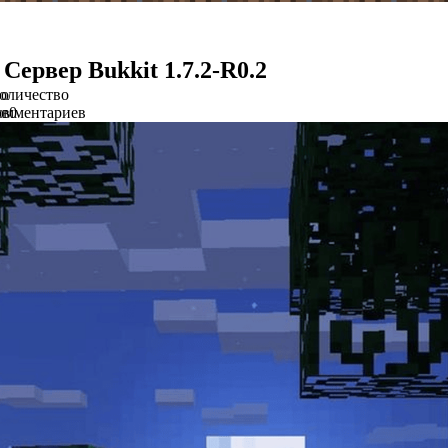
Сервер Bukkit 1.7.2-R0.2
во
оличество
ов
омментариев
0