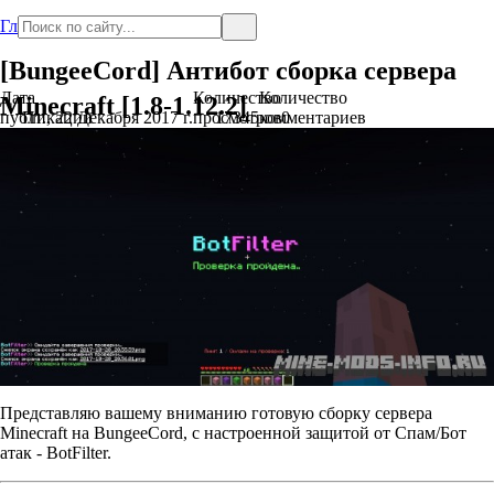
Главная
[BungeeCord] Антибот сборка сервера
Дата
Количество
Количество
Minecraft [1.8-1.12.2]
публикации
Пт., 22 Декабря 2017 г.
просмотров
17345
комментариев
0
Представляю вашему вниманию готовую сборку сервера
Minecraft на BungeeCord, с настроенной защитой от Спам/Бот
атак - BotFilter.