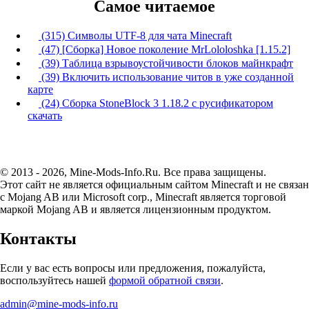
Самое читаемое
(315) Символы UTF-8 для чата Minecraft
(47) [Сборка] Новое поколение MrLololoshka [1.15.2]
(39) Таблица взрывоустойчивости блоков майнкрафт
(39) Включить использование читов в уже созданной
карте
(24) Сборка StoneBlock 3 1.18.2 с русификатором
скачать
© 2013 - 2026, Mine-Mods-Info.Ru. Все права защищены.
Этот сайт не является официальным сайтом Minecraft и не связан
с Mojang AB или Microsoft corp., Minecraft является торговой
маркой Mojang AB и является лицензионным продуктом.
Контакты
Если у вас есть вопросы или предложения, пожалуйста,
воспользуйтесь нашей
формой обратной связи
.
admin@mine-mods-info.ru