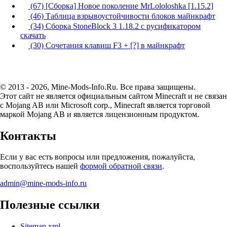
(67) [Сборка] Новое поколение MrLololoshka [1.15.2]
(46) Таблица взрывоустойчивости блоков майнкрафт
(34) Сборка StoneBlock 3 1.18.2 с русификатором
скачать
(30) Сочетания клавиш F3 + [?] в майнкрафт
© 2013 - 2026, Mine-Mods-Info.Ru. Все права защищены.
Этот сайт не является официальным сайтом Minecraft и не связан
с Mojang AB или Microsoft corp., Minecraft является торговой
маркой Mojang AB и является лицензионным продуктом.
Контакты
Если у вас есть вопросы или предложения, пожалуйста,
воспользуйтесь нашей
формой обратной связи
.
admin@mine-mods-info.ru
Полезные ссылки
Sitemap.xml