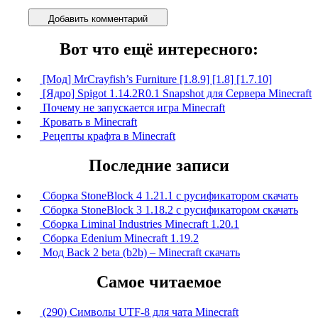
Добавить комментарий
Вот что ещё интересного:
[Мод] MrCrayfish’s Furniture [1.8.9] [1.8] [1.7.10]
[Ядро] Spigot 1.14.2R0.1 Snapshot для Сервера Minecraft
Почему не запускается игра Minecraft
Кровать в Minecraft
Рецепты крафта в Minecraft
Последние записи
Сборка StoneBlock 4 1.21.1 с русификатором скачать
Сборка StoneBlock 3 1.18.2 с русификатором скачать
Сборка Liminal Industries Minecraft 1.20.1
Сборка Edenium Minecraft 1.19.2
Мод Back 2 beta (b2b) – Minecraft скачать
Самое читаемое
(290) Символы UTF-8 для чата Minecraft