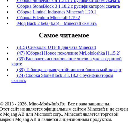
Сборка StoneBlock 4 1.21.1 с русификатором скачать
Сборка StoneBlock 3 1.18.2 с русификатором скачать
Сборка Liminal Industries Minecraft 1.20.1
Сборка Edenium Minecraft 1.19.2
Мод Back 2 beta (b2b) – Minecraft скачать
Самое читаемое
(315) Символы UTF-8 для чата Minecraft
(47) [Сборка] Новое поколение MrLololoshka [1.15.2]
(39) Включить использование читов в уже созданной
карте
(39) Таблица взрывоустойчивости блоков майнкрафт
(24) Сборка StoneBlock 3 1.18.2 с русификатором
скачать
© 2013 - 2026, Mine-Mods-Info.Ru. Все права защищены.
Этот сайт не является официальным сайтом Minecraft и не связан
с Mojang AB или Microsoft corp., Minecraft является торговой
маркой Mojang AB и является лицензионным продуктом.