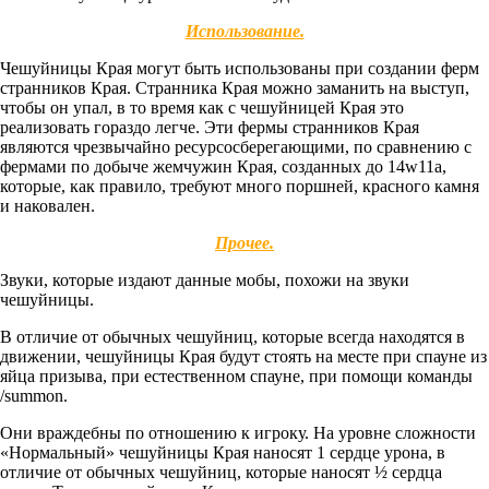
Использование.
Чешуйницы Края могут быть использованы при создании ферм
странников Края. Странника Края можно заманить на выступ,
чтобы он упал, в то время как с чешуйницей Края это
реализовать гораздо легче. Эти фермы странников Края
являются чрезвычайно ресурсосберегающими, по сравнению с
фермами по добыче жемчужин Края, созданных до 14w11a,
которые, как правило, требуют много поршней, красного камня
и наковален.
Прочее.
Звуки, которые издают данные мобы, похожи на звуки
чешуйницы.
В отличие от обычных чешуйниц, которые всегда находятся в
движении, чешуйницы Края будут стоять на месте при спауне из
яйца призыва, при естественном спауне, при помощи команды
/summon.
Они враждебны по отношению к игроку. На уровне сложности
«Нормальный» чешуйницы Края наносят 1 сердце урона, в
отличие от обычных чешуйниц, которые наносят ½ сердца