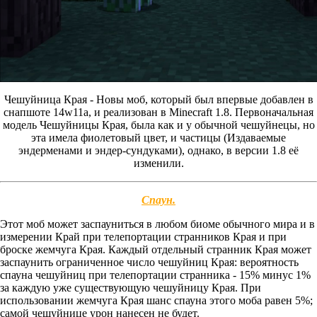
Чешуйница Края - Новы моб, который был впервые добавлен в
снапшоте 14w11a, и реализован в Minecraft 1.8. Первоначальная
модель Чешуйницы Края, была как и у обычной чешуйнецы, но
эта имела фиолетовый цвет, и частицы (Издаваемые
эндерменами и эндер-сундуками), однако, в версии 1.8 её
изменили.
Спаун.
Этот моб может заспауниться в любом биоме обычного мира и в
измерении Край при телепортации странников Края и при
броске жемчуга Края. Каждый отдельный странник Края может
заспаунить ограниченное число чешуйниц Края: вероятность
спауна чешуйниц при телепортации странника - 15% минус 1%
за каждую уже существующую чешуйницу Края. При
использовании жемчуга Края шанс спауна этого моба равен 5%;
самой чешуйнице урон нанесен не будет.