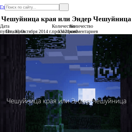
Главная
Чешуйница края или Эндер Чешуйница
Дата
Количество
Количество
публикации
Пт., 03 Октября 2014 г.
просмотров
13121
комментариев
0