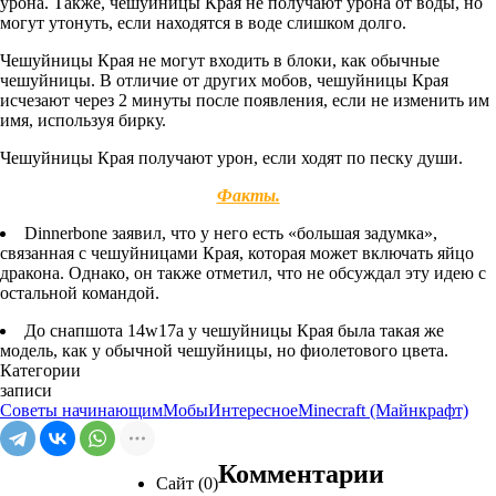
урона. Также, чешуйницы Края не получают урона от воды, но
могут утонуть, если находятся в воде слишком долго.
Чешуйницы Края не могут входить в блоки, как обычные
чешуйницы. В отличие от других мобов, чешуйницы Края
исчезают через 2 минуты после появления, если не изменить им
имя, используя бирку.
Чешуйницы Края получают урон, если ходят по песку души.
Факты.
Dinnerbone заявил, что у него есть «большая задумка»,
связанная с чешуйницами Края, которая может включать яйцо
дракона. Однако, он также отметил, что не обсуждал эту идею с
остальной командой.
До снапшота 14w17a у чешуйницы Края была такая же
модель, как у обычной чешуйницы, но фиолетового цвета.
Категории
записи
Советы начинающим
Мобы
Интересное
Minecraft (Майнкрафт)
Комментарии
Сайт (0)