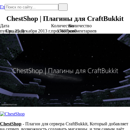
Главная
ChestShop | Плагины для CraftBukkit
Дата
Количество
Количество
публикации
Ср., 25 Декабря 2013 г.
просмотров
17607
комментариев
0
ChestShop
- Плагин для сервера CraftBukkit, Который добавляет
на сервер, возможность создавать магазины, и тем самым даёт