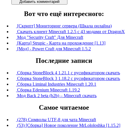
Добавить комментарий
Вот что ещё интересного:
[Скрипт] Мониторинг сервера (Шкала онлайна)
Скачать клиент Minecraft 1.2.5 с 43 модами от DragonX
Мод "Security Сraft" Для Minecraft
[Карта] Strupic - Карта на прохождение [1.13]
[Мод] - Power Craft для Minecraft 1.5.2
Последние записи
Сборка StoneBlock 4 1.21.1 с русификатором скачать
Сборка StoneBlock 3 1.18.2 с русификатором скачать
Сборка Liminal Industries Minecraft 1.20.1
Сборка Edenium Minecraft 1.19.2
Мод Back 2 beta (b2b) – Minecraft скачать
Самое читаемое
(278) Символы UTF-8 для чата Minecraft
(53) [Сборка] Новое поколение MrLololoshka [1.15.2]