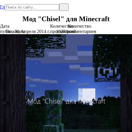
Главная
Мод "Chisel" для Minecraft
Дата
Количество
Количество
публикации
Вс., 06 Апреля 2014 г.
просмотров
10284
комментариев
0