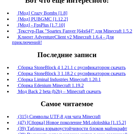
Вот что ещё интересного:
[Мод] Crazy Bombs [1.8]
[Мод] PUBGMC [1.12.2]
[Мод] - FpsPlus [1.7.10]
Текстур-Пак "Soartex Fanver [64x64]" для Minecraft 1.5.2
Клиент AdventureClient v2 Minecraft 1.6.4 - Для
приключений!
Последние записи
Сборка StoneBlock 4 1.21.1 с русификатором скачать
Сборка StoneBlock 3 1.18.2 с русификатором скачать
Сборка Liminal Industries Minecraft 1.20.1
Сборка Edenium Minecraft 1.19.2
Мод Back 2 beta (b2b) – Minecraft скачать
Самое читаемое
(315) Символы UTF-8 для чата Minecraft
(47) [Сборка] Новое поколение MrLololoshka [1.15.2]
(39) Таблица взрывоустойчивости блоков майнкрафт