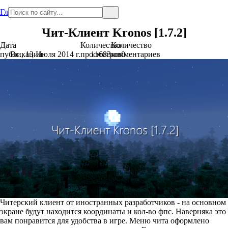
Главная
Чит-Клиент Kronos [1.7.2]
Дата
Количество
Количество
публикации
Вс., 13 Июля 2014 г.
просмотров
11683
комментариев
0
Читерский клиент от иностранных разработчиков - на основном
экране будут находится координаты и кол-во фпс. Наверняка это
вам понравится для удобства в игре. Меню чита оформлено