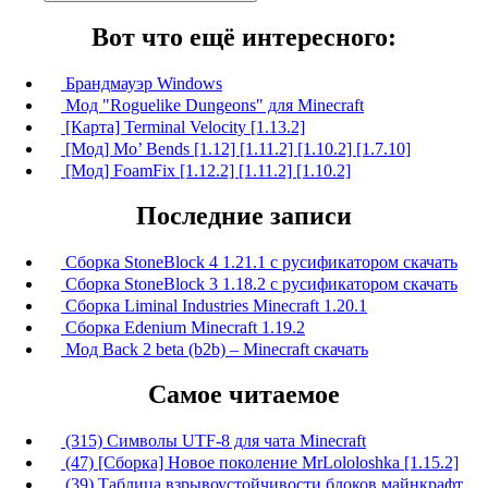
Вот что ещё интересного:
Брандмауэр Windows
Мод "Roguelike Dungeons" для Minecraft
[Карта] Terminal Velocity [1.13.2]
[Мод] Mo’ Bends [1.12] [1.11.2] [1.10.2] [1.7.10]
[Мод] FoamFix [1.12.2] [1.11.2] [1.10.2]
Последние записи
Сборка StoneBlock 4 1.21.1 с русификатором скачать
Сборка StoneBlock 3 1.18.2 с русификатором скачать
Сборка Liminal Industries Minecraft 1.20.1
Сборка Edenium Minecraft 1.19.2
Мод Back 2 beta (b2b) – Minecraft скачать
Самое читаемое
(315) Символы UTF-8 для чата Minecraft
(47) [Сборка] Новое поколение MrLololoshka [1.15.2]
(39) Таблица взрывоустойчивости блоков майнкрафт