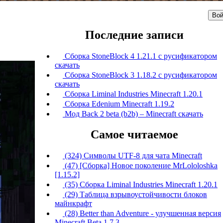
Вой
Последние записи
Сборка StoneBlock 4 1.21.1 с русификатором
скачать
Сборка StoneBlock 3 1.18.2 с русификатором
скачать
Сборка Liminal Industries Minecraft 1.20.1
Сборка Edenium Minecraft 1.19.2
Мод Back 2 beta (b2b) – Minecraft скачать
Самое читаемое
(324) Символы UTF-8 для чата Minecraft
(47) [Сборка] Новое поколение MrLololoshka
[1.15.2]
(35) Сборка Liminal Industries Minecraft 1.20.1
(29) Таблица взрывоустойчивости блоков
майнкрафт
(28) Better than Adventure - улучшенная версия
Minecraft Beta 1.7.3