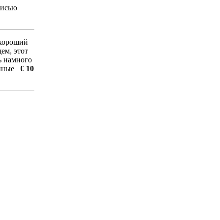
писью
 хороший
ем, этот
ь намного
женные
€ 10