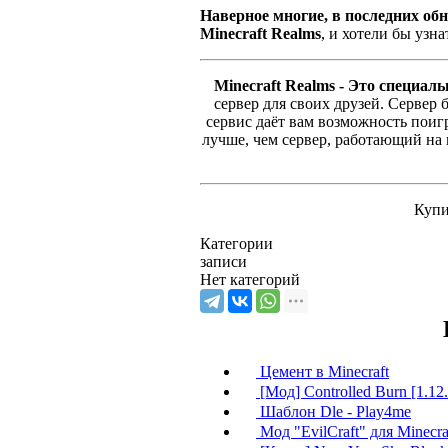
Наверное многие, в последних обн
Minecraft Realms
, и хотели бы узнат
Minecraft Realms - Это специал
сервер для своих друзей. Сервер б
сервис даёт вам возможность поигр
лучше, чем сервер, работающий на
Купи
Категории
записи
Нет категорий
Цемент в Minecraft
[Мод] Controlled Burn [1.12.
Шаблон Dle - Play4me
Мод "EvilCraft" для Minecra