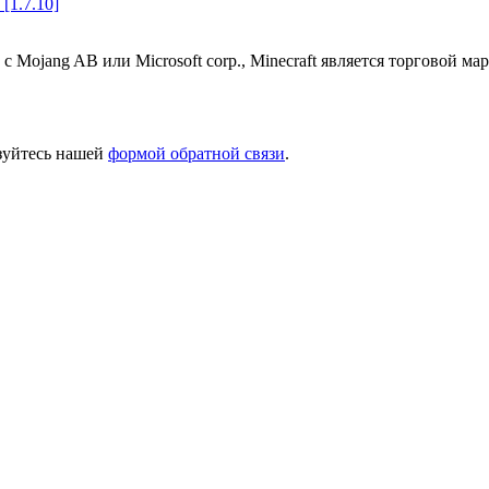
[1.7.10]
 с Mojang AB или Microsoft corp., Minecraft является торговой 
ьзуйтесь нашей
формой обратной связи
.