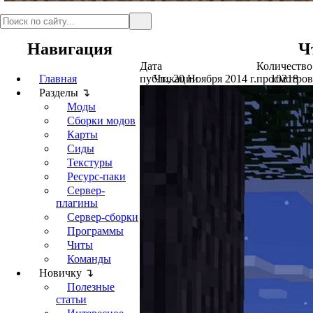
Навигация
Ч
Дата
Количество
Главная
публикации
Чт., 20 Ноября 2014 г.
просмотров
10218
Разделы ↴
Моды
Сборки модов
Карты
Сиды
Текстуры
Ресурс-паки
Сервер-
плагины
Сервер-сборки
Программы
Читы
Команды
Новичку ↴
Полезные
статьи