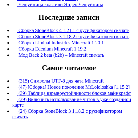
Чешуйница края или Эндер Чешуйница
Последние записи
Сборка StoneBlock 4 1.21.1 с русификатором скачать
Сборка StoneBlock 3 1.18.2 с русификатором скачать
Сборка Liminal Industries Minecraft 1.20.1
Сборка Edenium Minecraft 1.19.2
Мод Back 2 beta (b2b) – Minecraft скачать
Самое читаемое
(315) Символы UTF-8 для чата Minecraft
(47) [Сборка] Новое поколение MrLololoshka [1.15.2]
(39) Таблица взрывоустойчивости блоков майнкрафт
(39) Включить использование читов в уже созданной
карте
(24) Сборка StoneBlock 3 1.18.2 с русификатором
скачать