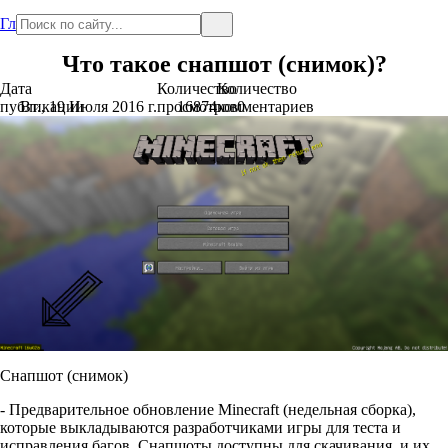
Главная
Что такое снапшот (снимок)?
Дата
Количество
Количество
публикации
Вт., 19 Июля 2016 г.
просмотров
16874
комментариев
0
Снапшот (снимок)
- Предварительное обновление Minecraft (недельная сборка),
которые выкладываются разработчиками игры для теста и
исправления багов. Снапшоты доступны для скачивания, и их