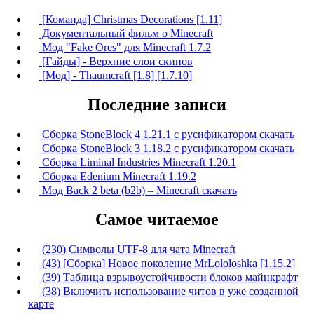
[Команда] Christmas Decorations [1.11]
Документальный фильм о Minecraft
Мод "Fake Ores" для Minecraft 1.7.2
[Гайды] - Верхние слои скинов
[Мод] - Thaumcraft [1.8] [1.7.10]
Последние записи
Сборка StoneBlock 4 1.21.1 с русификатором скачать
Сборка StoneBlock 3 1.18.2 с русификатором скачать
Сборка Liminal Industries Minecraft 1.20.1
Сборка Edenium Minecraft 1.19.2
Мод Back 2 beta (b2b) – Minecraft скачать
Самое читаемое
(230) Символы UTF-8 для чата Minecraft
(43) [Сборка] Новое поколение MrLololoshka [1.15.2]
(39) Таблица взрывоустойчивости блоков майнкрафт
(38) Включить использование читов в уже созданной
карте