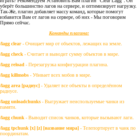
играть? Рекомендуем Установить Вам плагин "Clear Lagg". Он
уберёт большинство лагов на сервере, и оптимизирует нагрузку.
Так-Же, плагин добавляет массу команд, которые помогут
избавится Вам от лагов на сервере, об них - Мы поговорим
Прямо сейчас.
Команды плагина:
/lagg clear
- Очищает мир от объектов, лежащих на земле.
/lagg check
- Считает и выводит сумму объектов в мире.
/lagg reload
- Перезагрузка конфигурации плагина.
/lagg killmobs
- Убивает всех мобов в мире.
/lagg area [радиус]
- Удаляет все объекты в определённом
радиусе.
/lagg unloadchunks
- Выгружает неиспользуемые чанки из
памяти.
/lagg chunk
- Выводит список чанков, которые вызывают лаги.
/lagg tpchunk [x] [z] [название мира]
- Телепортирует в чанк по
поординатам.