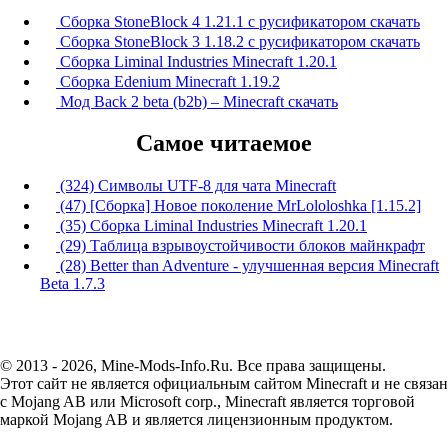
Сборка StoneBlock 4 1.21.1 с русификатором скачать
Сборка StoneBlock 3 1.18.2 с русификатором скачать
Сборка Liminal Industries Minecraft 1.20.1
Сборка Edenium Minecraft 1.19.2
Мод Back 2 beta (b2b) – Minecraft скачать
Самое читаемое
(324) Символы UTF-8 для чата Minecraft
(47) [Сборка] Новое поколение MrLololoshka [1.15.2]
(35) Сборка Liminal Industries Minecraft 1.20.1
(29) Таблица взрывоустойчивости блоков майнкрафт
(28) Better than Adventure - улучшенная версия Minecraft
Beta 1.7.3
© 2013 - 2026, Mine-Mods-Info.Ru. Все права защищены.
Этот сайт не является официальным сайтом Minecraft и не связан
с Mojang AB или Microsoft corp., Minecraft является торговой
маркой Mojang AB и является лицензионным продуктом.